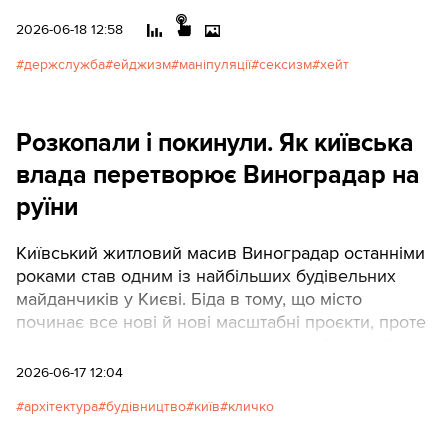
держслужбовицю на не
2026-06-18 12:58
топовій посаді, щоб зрозуміти
природу цього явища та
держслужба
ейджизм
маніпуляції
сексизм
хейт
механізм поширення таких
звинувачень.Спільний проєкт
Texty.org.ua і SemanticForce.
Розкопали і покинули. Як київська
влада перетворює Виноградар на
руїни
Київський житловий масив Виноградар останніми
роками став одним із найбільших будівельних
майданчиків у Києві. Біда в тому, що місто
починає все нові й нові масштабні проєкти, проте
не завершує їх, перетворюючи простір на руїни.
2026-06-17 12:04
архітектура
будівництво
київ
кличко