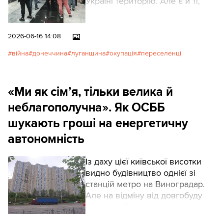
Україні територію. Але є й ті,
хто повернувся згодом назад.
Таке рішення здається
нелогічним. Проте саме з
2026-06-16 14:08
таких історій складається
війна
донеччина
луганщина
окупація
переселенці
велика картина війни.
«Ми як сім’я, тільки велика й
неблагополучна». Як ОСББ
шукають гроші на енергетичну
автономність
Із даху цієї київської висотки
видно будівництво однієї зі
станцій метро на Виноградар.
Але на відміну від довгобуду
підземки багатоповерхівка
зазнає постійних змін. Усе