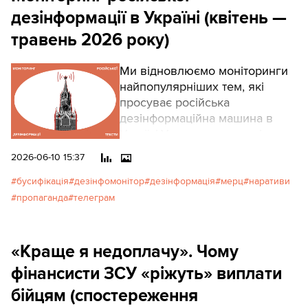
дезінформації в Україні (квітень —
травень 2026 року)
Ми відновлюємо моніторинги
найпопулярніших тем, які
просуває російська
дезінформаційна машина в
Україні.Упродовж останніх
місяців найпоширеніші
2026-06-10 15:37
деструктивні наративи були
зосереджені довкола корупції,
бусифікація
дезінфомонітор
дезінформація
мерц
наративи
мобілізації та демографічної
пропаганда
телеграм
ситуації.
«Краще я недоплачу». Чому
фінансисти ЗСУ «ріжуть» виплати
бійцям (спостереження