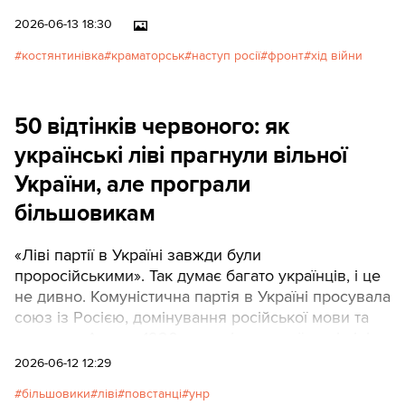
тижнів вони утримують позиції
2026-06-13 18:30
в районі проспекту
Ломоносова біля міської
костянтинівка
краматорськ
наступ росії
фронт
хід війни
лікарні. Фактично бої ведуться
в центрі міста.
50 відтінків червоного: як
українські ліві прагнули вільної
України, але програли
більшовикам
«Ліві партії в Україні завжди були
проросійськими». Так думає багато українців, і це
не дивно. Комуністична партія в Україні просувала
союз із Росією, домінування російської мови та
культури. Але до 1920 року діяли українські ліві
партії, які прагнули окремого існування України
2026-06-12 12:29
від Червоної Росії.
більшовики
ліві
повстанці
унр