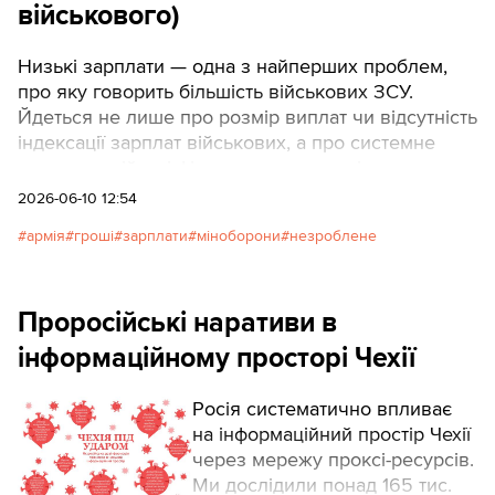
військового)
Низькі зарплати — одна з найперших проблем,
про яку говорить більшість військових ЗСУ.
Йдеться не лише про розмір виплат чи відсутність
індексації зарплат військових, а про системне
явище: армійські фінансисти часто «ріжуть»
виплати. Чому так відбувається, пояснює у своїй
2026-06-10 12:54
колонці військовий, який служить із 2022 року і
армія
гроші
зарплати
міноборони
незроблене
знає ситуацію зсередини. Редакції відоме
прізвище автора, ми маємо підстави йому
довіряти, але не публікуємо, щоб не наражати
Проросійські наративи в
його на тиск.
інформаційному просторі Чехії
Росія систематично впливає
на інформаційний простір Чехії
через мережу проксі-ресурсів.
Ми дослідили понад 165 тис.