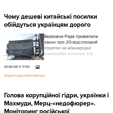
Чому дешеві китайські посилки
обійдуться українцям дорого
Верховна Рада провалила
закон про 20-відсотковий
податок на міжнародні
комерційні посилки. На
перший погляд, дрібниця:
податок на дешеві замовлення
2026-06-11 11:50
з AliExpress чи Temu. Та за цим
пдв
податки
єс
імпорт
голосуванням ховаються
мільярди євро, яких Україні
бракує. І питання не лише в
Голова корупційної гідри, українки і
податках.
Махмуди, Мерц-«недофюрер».
Моніторинг російської