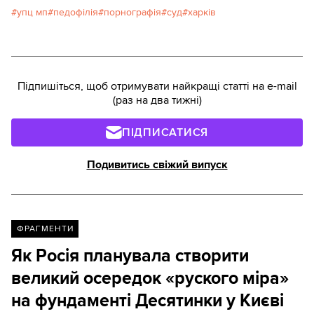
упц мп
педофілія
порнографія
суд
харків
Підпишіться, щоб отримувати найкращі статті на e-mail
(раз на два тижні)
ПІДПИСАТИСЯ
Подивитись свіжий випуск
ФРАГМЕНТИ
Як Росія планувала створити
великий осередок «руского міра»
на фундаменті Десятинки у Києві