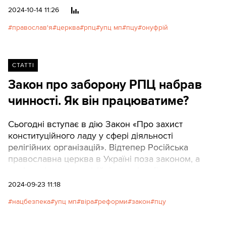
2024-10-14 11:26
православ'я
церква
рпц
упц мп
пцу
онуфрій
СТАТТІ
Закон про заборону РПЦ набрав
чинності. Як він працюватиме?
Сьогодні вступає в дію Закон «Про захист
конституційного ладу у сфері діяльності
релігійних організацій». Відтепер Російська
православна церква в Україні поза законом, а
пов’язані з нею релігійні організації мають три
місяці, щоб розірвати будь-які зв’язки з
2024-09-23 11:18
московським центром. На кожну церковну
нацбезпека
упц мп
віра
реформи
закон
пцу
структуру, яка цього не зробить, чекають суд і
заборона. Юридично не лише Київська