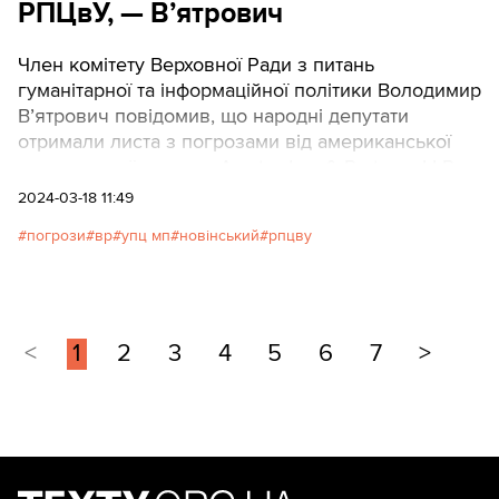
РПЦвУ, — В’ятрович
Член комітету Верховної Ради з питань
гуманітарної та інформаційної політики Володимир
В’ятрович повідомив, що народні депутати
отримали листа з погрозами від американської
адвокатської контори Amsterdam & Partners LLP.
2024-03-18 11:49
погрози
вр
упц мп
новінський
рпцву
<
1
2
3
4
5
6
7
>