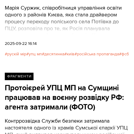
Марія Суржик, співробітниця управління освіти
одного з районів Києва, яка стала драйвером
процесу переходу поліського села Потіївка до
ПЦУ, розповіла про те, як Росія планувала
створити великий храмовий, освітній та
історичний комплекс на фундаменті Десятинки.
2025-09-22 16:14
рускій мір
упц мп
десятинка
київ
російська пропаганда
фсб
ФРАГМЕНТИ
Протоієрей УПЦ МП на Сумщині
працював на воєнну розвідку РФ:
агента затримали (ФОТО)
Контррозвідка Служби безпеки затримала
настоятеля одного із храмів Сумської єпархії УПЦ