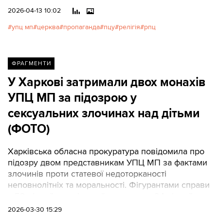
відповідь на запитання про
2026-04-13 10:02
Старий Заповіт, адже читав
упц мп
церква
пропаганда
пцу
релігія
рпц
Біблію і Євангеліє з дитинства.
Та ініціативність юнака обрізав
гнів викладача: «Ти что тянєш
руку?! Ти что, самий умний?!
ФРАГМЕНТИ
Что ето за дєрзость такая?!».
У Харкові затримали двох монахів
УПЦ МП за підозрою у
сексуальних злочинах над дітьми
(ФОТО)
Харківська обласна прокуратура повідомила про
підозру двом представникам УПЦ МП за фактами
злочинів проти статевої недоторканості
неповнолітніх та моральності. Фігурантами справи
є 52-річний рясофорний чернець та 24-річний
ієромонах.
2026-03-30 15:29