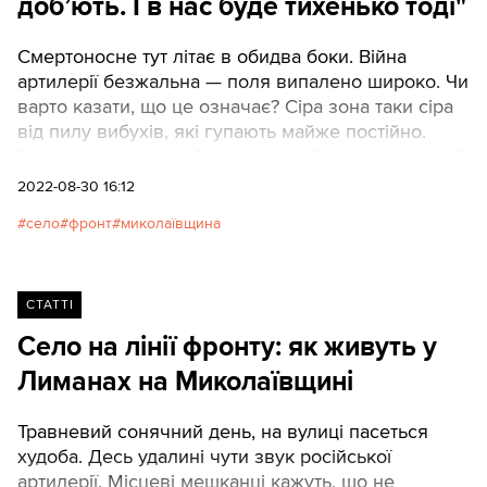
доб’ють. І в нас буде тихенько тоді"
Смертоносне тут літає в обидва боки. Війна
артилерії безжальна — поля випалено широко. Чи
варто казати, що це означає? Сіра зона таки сіра
від пилу вибухів, які гупають майже постійно.
Здається мертвою, бо світить вибитими вікнами й
підпирає небо руїнами хат. Безлюдно.
2022-08-30 16:12
село
фронт
миколаївщина
СТАТТІ
Село на лінії фронту: як живуть у
Лиманах на Миколаївщині
Травневий сонячний день, на вулиці пасеться
худоба. Десь удалині чути звук російської
артилерії. Місцеві мешканці кажуть, що не