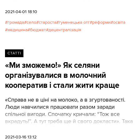
вирішувати, куди рухатися далі. І це право
окриляє: у маленьких громадах потроху
2021-04-01 18:10
проростає «Україна здорової людини».
громада
село
староста
гуменецька отг
реформи
освіта
Розповідаємо на прикладі Гуменецької громади
медицина
бюджет
децентралізація
на Хмельниччині.
СТАТТІ
«Ми зможемо!» Як селяни
організувалися в молочний
кооператив і стали жити краще
«Справа не в ціні на молоко, а в згуртованості.
Люди навчилися працювати разом заради
спільної вигоди. Спочатку кричали: “Тож все
вкрадуть!”. А тут треба ще й свого докласти». Така
наполегливість із боку лідерів громади в
просуванні ідеї кооперативу – виняток із правил.
2021-03-16 13:12