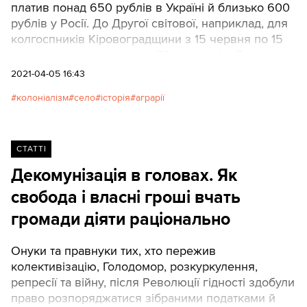
платив понад 650 рублів в Україні й близько 600
рублів у Росії. До Другої світової, наприклад, для
колгоспників Кіровоградщини з 15 червня по 15
серпня мінімум становив 30 трудоднів. День
роботи у колгоспі в середньому рівнявся до 0,5
2021-04-05 16:43
трудодня. Розкріпачення колгоспників у СРСР
колоніалізм
село
історія
аграрії
почалося лише з 1974 року (тоді видали
паспорти), коли до бюджету широким потоком
потекли нафтодолари.
СТАТТІ
Декомунізація в головах. Як
свобода і власні гроші вчать
громади діяти раціонально
Онуки та правнуки тих, хто пережив
колективізацію, Голодомор, розкуркулення,
репресії та війну, після Революції гідності здобули
право розпоряджатися зібраними податками й