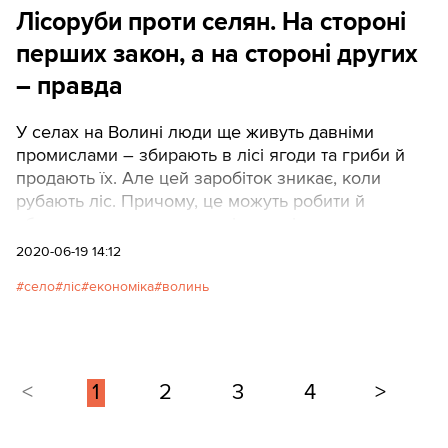
Лісоруби проти селян. На стороні
перших закон, а на стороні других
– правда
У селах на Волині люди ще живуть давніми
промислами – збирають в лісі ягоди та гриби й
продають їх. Але цей заробіток зникає, коли
рубають ліс. Причому, це можуть робити й
абсолютно законно – але інтересів громади при
цьому не враховують.
2020-06-19 14:12
село
ліс
економіка
волинь
<
1
2
3
4
>