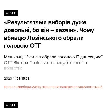
видавали взагалі.
СТАТТІ
«Результатами виборів дуже
довольні, бо він – хазяїн». Чому
вбивцю Лозінського обрали
головою ОТГ
Мешканці 13-ти сіл обрали головою Підвисоцької
ОТГ Віктора Лозінського, засудженого за
вбивство.
2020-11-03 15:08
злочин
вибори-20
суспільство
село
репортаж
лозінський
СТАТТІ