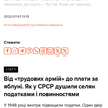
звикають до нього – бо так буде не завжди.
Проте нині окупанти щодня б’ють по селу
Лимани, що біля Миколаєва, і застосовують навіть
2022-07-01 13:15
заборонені касетні снаряди. Російські збройні
село
війна
обстріли
миколаївщина
сили хотіли пройти крізь село на Миколаїв, але їм
це не вдалося. ЗСУ не пропустили сюди ворога.
За словами місцевих, від росіян їх розділяють
Стежити:
близько 3 км.
UA
EN
СТАТТІ
Від «трудових армій» до плати за
яблуні. Як у СРСР душили селян
податками і повинностями
У 1948 році вкотре підвищили податки. Один двір