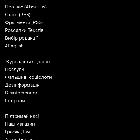
Про нас
(About us)
Статті
(RSS)
Фрагменти
(RSS)
Розсилки Текстів
Вибір редакції
#English
Журналістика даних
Послуги
Фальшиві соціологи
Дезінформація
Disinfomonitor
Інтернам
Підтримай нас!
Наш магазин
Графік Дня
Архів блогів