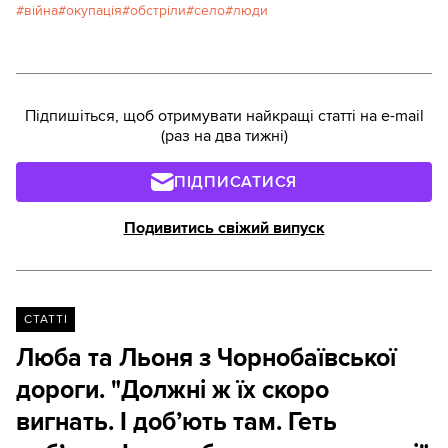
війна
окупація
обстріли
село
люди
Підпишіться, щоб отримувати найкращі статті на e-mail
(раз на два тижні)
ПІДПИСАТИСЯ
Подивитись свіжий випуск
СТАТТІ
Люба та Льоня з Чорнобаївської
дороги. "Должні ж їх скоро
вигнать. І доб’ють там. Геть