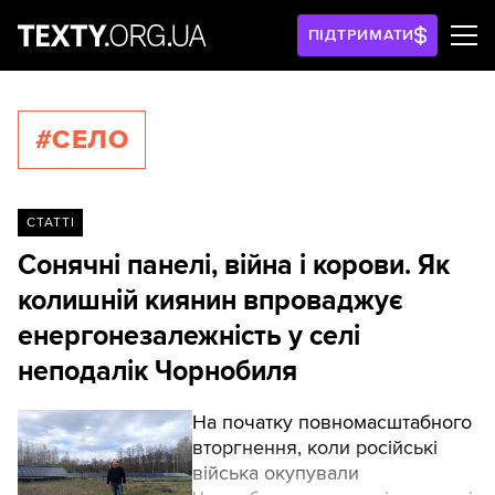
ПІДТРИМАТИ
#СЕЛО
СТАТТІ
Сонячні панелі, війна і корови. Як
колишній киянин впроваджує
енергонезалежність у селі
неподалік Чорнобиля
На початку повномасштабного
вторгнення, коли російські
війська окупували