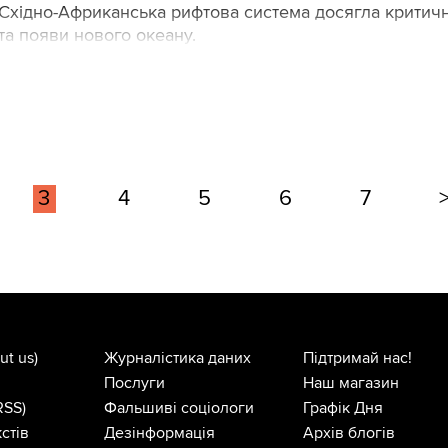
о Східно-Африканська рифтова система досягла критичн
та появи нового океану.
3
4
5
6
7
ut us)
Журналістика даних
Підтримай нас!
Послуги
Наш магазин
RSS)
Фальшиві соціологи
Графік Дня
стів
Дезінформація
Архів блогів