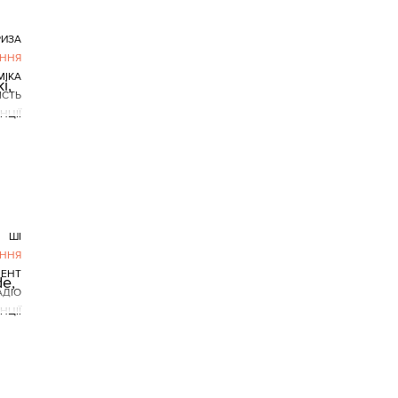
РИЗА
ННЯ
МІКА
і,
СТЬ
НЦІЇ
ШІ
ННЯ
МЕНТ
e,
АДІО
НЦІЇ