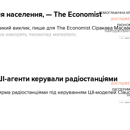
ня населення, — The Economist
ДЕМОГРАФІЧНА К
ДОСЛІДЖЕ
ЕКОНО
икий виклик, пише для The Economist Сіракава Масаак
НАРОДЖУВАНІ
.ua наводять переклад матеріалу.
ТЕНДЕ
ШІ-агенти керували радіостанціями
ДОСЛІДЖЕ
ЕКСПЕРИ
ирма радіостанціями під керуванням ШІ-моделей Claud
Р
ТЕНДЕ