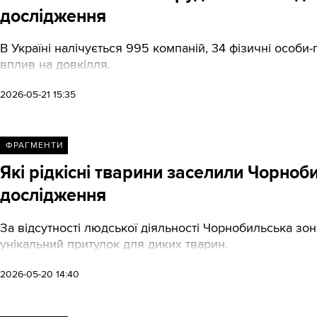
дослідження
В Україні налічується 995 компаній, 34 фізичні особи-
вплив на довкілля.
2026-05-21 15:35
ФРАГМЕНТИ
Які рідкісні тварини заселили Чорноб
дослідження
За відсутності людської діяльності Чорнобильська зо
унікальний притулок для диких тварин.
2026-05-20 14:40