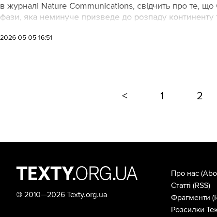
в журналі Nature Communications, свідчить про те, щ
фази, яка неминуче призведе до розпаду континенту 
2026-05-05 16:51
<
1
2
Про нас
(Abo
Статті
(RSS)
©
2010—2026 Texty.org.ua
Фрагменти
(
Розсилки Тек