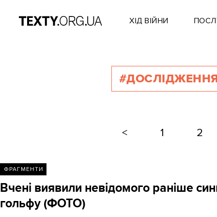
ХІД ВІЙНИ
ПОСЛ
#ДОСЛІДЖЕНН
<
1
2
ФРАГМЕНТИ
Вчені виявили невідомого раніше син
гольфу (ФОТО)