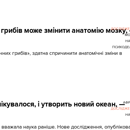
грибів може змінити анатомію мозку,
ДОСЛІДЖЕ
МО
НА
ПСИХОДЕ
них грибів», здатна спричинити анатомічні зміни в
кувалося, і утворить новий океан, —
АФР
ДОСЛІДЖЕ
НА
 вважала наука раніше. Нове дослідження, опубліков