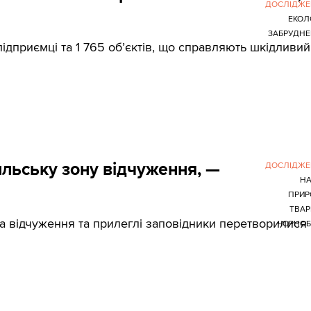
ДОСЛІДЖЕ
ЕКОЛ
ЗАБРУДН
підприємці та 1 765 об’єктів, що справляють шкідливий
ильську зону відчуження, —
ДОСЛІДЖЕ
НА
ПРИР
ТВАР
на відчуження та прилеглі заповідники перетворилися
ЧОРНОБ