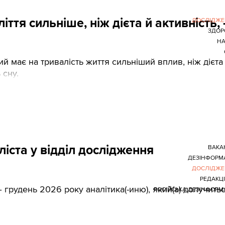
ття сильніше, ніж дієта й активність,
ДОСЛІДЖЕ
ЗДОР
НА
й має на тривалість життя сильніший вплив, ніж дієта 
 сну.
ліста у відділ дослідження
ВАКА
ДЕЗІНФОРМ
ДОСЛІДЖЕ
РЕДАКЦ
– грудень 2026 року аналітика(-иню), який(а) долучить
РОСІЙСЬКА ДЕЗІНФОРМ