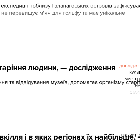
 експедиції поблизу Галапагоських островів зафіксува
 не перевищує м'яч для гольфу та має унікальне
старіння людини, — дослідження
ДОСЛІДЖЕ
КУЛЬ
МИСТЕЦ
ня та відвідування музеїв, допомагає організму старі
НА
СТАР
ілля і в яких регіонах їх найбільше,
ВІДКРИТІ 