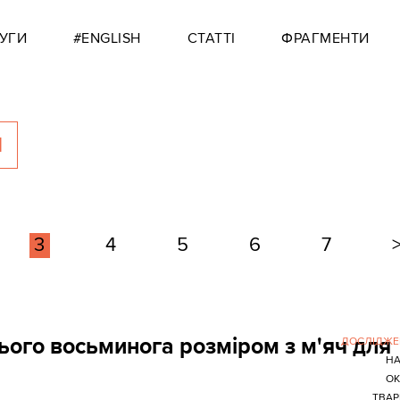
УГИ
#ENGLISH
СТАТТІ
ФРАГМЕНТИ
Я
3
4
5
6
7
ього восьминога розміром з м'яч для
ДОСЛІДЖЕ
НА
ОК
ТВАР