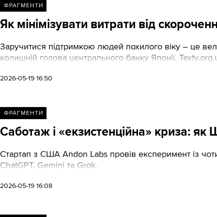
ФРАГМЕНТИ
Як мінімізувати витрати від скорочен
Заручитися підтримкою людей похилого віку – це вел
колишній голова центрального банку Японії. Texty.org
2026-05-19 16:50
ФРАГМЕНТИ
Саботаж і «екзистенційна» криза: як 
Стартап з США Аndon Labs провів експеримент із чот
ChatGPT, Gemini та Grok.
2026-05-19 16:08