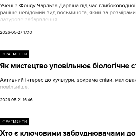
Учені з Фонду Чарльза Дарвіна під час глибоководної
раніше невідомий вид восьминога, який за розмірами
лазурове забарвлення.
2026-05-27 17:10
ФРАГМЕНТИ
Як мистецтво уповільнює біологічне 
Активний інтерес до культури, зокрема співи, малюван
повільніше.
2026-05-21 16:46
ФРАГМЕНТИ
Хто є ключовими забруднювачами довк