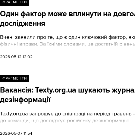
ФРАГМЕНТИ
Один фактор може вплинути на довголі
дослідження
Вчені заявили про те, що є один ключовий фактор, яки
фізичні вправи. За їхніми словами, це достатній рівень
2026-05-12 13:02
ФРАГМЕНТИ
Вакансія: Texty.org.ua шукають журна
дезінформації
Texty.org.ua запрошує до співпраці на період травень 
до команди, що досліджує російську дезінформацію.
2026-05-07 11:54