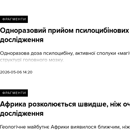
ФРАГМЕНТИ
Одноразовий прийом псилоцибінових 
дослідження
Одноразова доза псилоцибіну, активної сполуки «магіч
структурі головного мозку.
2026-05-06 14:20
ФРАГМЕНТИ
Африка розколюється швидше, ніж очі
дослідження
Геологічне майбутнє Африки виявилося ближчим, ніж