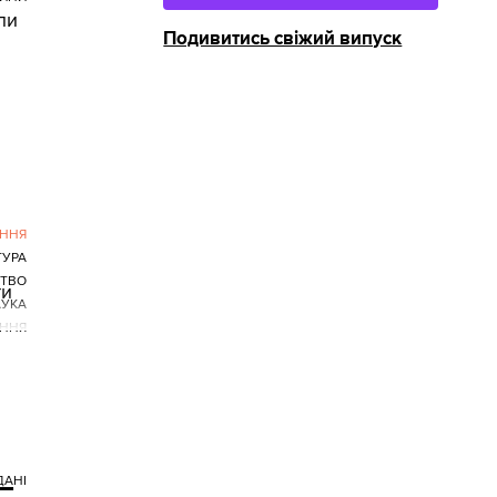
ли
Подивитись свіжий випуск
ННЯ
ТУРА
ТВО
ти
УКА
ІННЯ
 —
ДАНІ