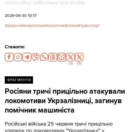
потенційну небезпеку для водіїв.
2026-06-30 10:17
дороги
енергетика
синоптик
спека
транспорт
Стежити:
UA
EN
ФРАГМЕНТИ
Росіяни тричі прицільно атакували
локомотиви Укрзалізниці, загинув
помічник машиніста
Російські війська 25 червня тричі прицільно
ударили по локомотивах "Укрзалізниці" у