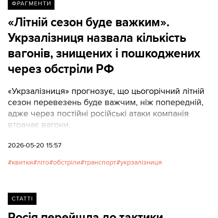
Пояснюємо, як працює
ФРАГМЕНТИ
евакуація та які маршрути
«Літній сезон буде важким».
найбільше запізнюються.
Укрзалізниця назвала кількість
вагонів, знищених і пошкоджених
через обстріли РФ
«Укрзалізниця» прогнозує, що цьогорічний літній
сезон перевезень буде важчим, ніж попередній,
адже через постійні російські атаки компанія
втрачає вагони.
2026-05-20 15:57
квитки
літо
обстріли
транспорт
укрзалізниця
СТАТТІ
Росія перейшла до тактики