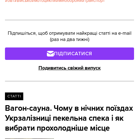
овт
військо
мотоцикли
міноборони
транспорт
Підпишіться, щоб отримувати найкращі статті на e-mail
(раз на два тижні)
ПІДПИСАТИСЯ
Подивитись свіжий випуск
СТАТТІ
Вагон-сауна. Чому в нічних поїздах
Укрзалізниці пекельна спека і як
вибрати прохолодніше місце