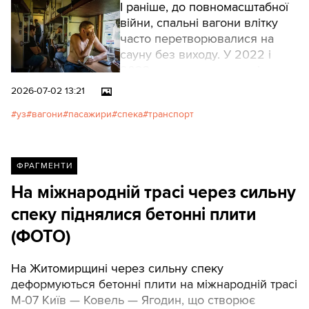
І раніше, до повномасштабної
війни, спальні вагони влітку
часто перетворювалися на
сауну без виходу. У 2022 і
2023 роках скарг на такі
незручності поменшало —
2026-07-02 13:21
пасажири розуміли, що «не на
уз
вагони
пасажири
спека
транспорт
часі», та й хаяти залізницю не
ок. А зараз все більше людей
хоче отримати базовий
комфорт за сплачені кошти, а
ФРАГМЕНТИ
не лише доставку з точки А до
На міжнародній трасі через сильну
точки Б у пекельних умовах.
спеку піднялися бетонні плити
(ФОТО)
На Житомирщині через сильну спеку
деформуються бетонні плити на міжнародній трасі
М-07 Київ — Ковель — Ягодин, що створює