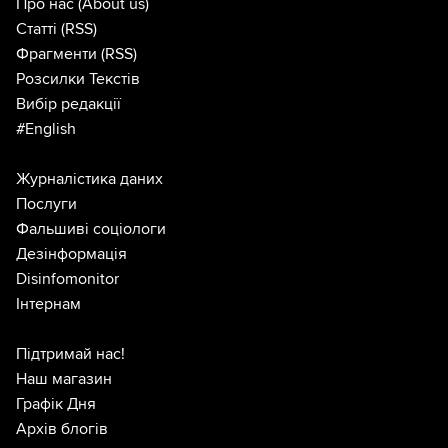
Про нас
(About us)
Статті
(RSS)
Фрагменти
(RSS)
Розсилки Текстів
Вибір редакції
#English
Журналістика даних
Послуги
Фальшиві соціологи
Дезінформація
Disinfomonitor
Інтернам
Підтримай нас!
Наш магазин
Графік Дня
Архів блогів