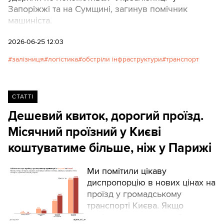
Запоріжжі та на Сумщині, загинув помічник
машиніста.
2026-06-25 12:03
залізниця
логістика
обстріли інфраструктури
транспорт
СТАТТІ
Дешевий квиток, дорогий проїзд.
Місячний проїзний у Києві
коштуватиме більше, ніж у Парижі
Ми помітили цікаву
диспропорцію в нових цінах на
проїзд у громадському
транспорті Києва. Якщо
порівнювати з європейськими