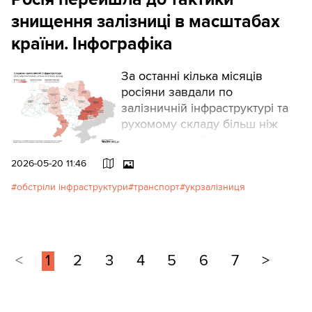
знищення залізниці в масштабах
країни. Інфографіка
За останні кілька місяців
росіяни завдали по
залізничній інфраструктурі та
рухомому складу більш ніж
сотню ударів. Розширилася і їх
географія. Ворог усе частіше
2026-05-20 11:46
б’є не лише по фронтовій
логістиці, а по залізничній
обстріли інфраструктури
транспорт
укрзалізниця
інфраструктурі в масштабах
цілої країни.
<
1
2
3
4
5
6
7
>