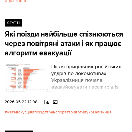
транспорт
СТАТТІ
Які поїзди найбільше спізнюються
через повітряні атаки і як працює
алгоритм евакуації
Після прицільних російських
ударів по локомотивах
Укрзалізниця почала
евакуйовувати пасажирів із
поїздів під час повітряних
тривог. Це вже допомогло
2026-05-22 12:08
уникнути жертв, але змінило
уз
евакуація
поїзд
транспорт
тривоги
укрзалізниця
сам досвід подорожей. Поїзди
на небезпечних напрямках
часто затримуються.