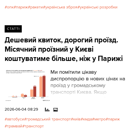
опк
париж
ракети
українська зброя
українські розробки
СТАТТІ
Дешевий квиток, дорогий проїзд.
Місячний проїзний у Києві
коштуватиме більше, ніж у Парижі
Ми помітили цікаву
диспропорцію в нових цінах на
проїзд у громадському
транспорті Києва. Якщо
порівнювати з європейськими
містами, то впадає в очі дуже
2026-06-04 08:29
низька ціна разового проїзду в
Києві й дуже висока ціна
автобуси
громадський транспорт
київ
кмда
метро
париж
місячного проїзного. Для
трамвай
транспорт