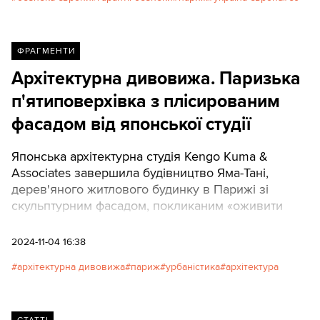
ФРАГМЕНТИ
Архітектурна дивовижа. Паризька
п'ятиповерхівка з плісированим
фасадом від японської студії
Японська архітектурна студія Kengo Kuma &
Associates завершила будівництво Яма-Тані,
дерев'яного житлового будинку в Парижі зі
скульптурним фасадом, покликаним «оживити
вулицю».
2024-11-04 16:38
архітектурна дивовижа
париж
урбаністика
архітектура