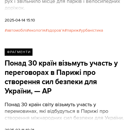
рух і звільнило місце для парків і велосипедних
доріжок.
2025-04-14 15:10
автомобілі
екологія
здоров’я
париж
урбаністика
ФРАГМЕНТИ
Понад 30 країн візьмуть участь у
переговорах в Парижі про
створення сил безпеки для
України, — AP
Понад 30 країн світу візьмуть участь у
перемовинах, які відбудуться в Парижі про
створення міжнародних сил безпеки для України.