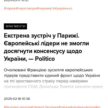
2025-03-11 10:21
париж
переговори
перемир'я
україна-єс
ФРАГМЕНТИ
Екстрена зустріч у Парижі.
Європейські лідери не змогли
досягнути консенсусу щодо
України, — Politico
Очолювані Францією зусилля європейських
лідерів представити єдиний фронт щодо України
на тлі зростаючого страху перед намірами
президента США Дональда Трампа зазнали краху
в понеділок, оскільки вони не змогли домовитися
про відправку військ для забезпечення можливої
2025-02-18 10:36
мирної угоди.
безпека європи
гарантії безпеки
париж
україна-європа
єс