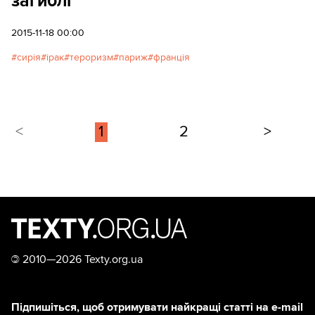
загиблі
2015-11-18 00:00
сирія
ірак
тероризм
париж
франція
<
1
2
>
©
2010—2026 Texty.org.ua
Підпишіться, щоб отримувати найкращі статті на e-mail