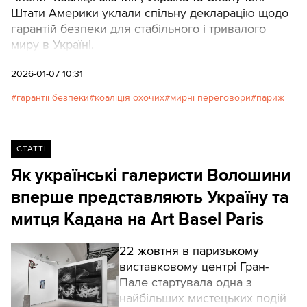
Штати Америки уклали спільну декларацію щодо
гарантій безпеки для стабільного і тривалого
миру в Україні.
2026-01-07 10:31
гарантії безпеки
коаліція охочих
мирні переговори
париж
СТАТТІ
Як українські галеристи Волошини
вперше представляють Україну та
митця Кадана на Art Basel Paris
22 жовтня в паризькому
виставковому центрі Гран-
Пале стартувала одна з
найбільших мистецьких подій