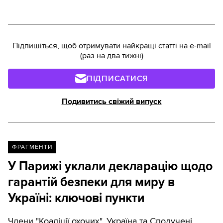
порівняння взяли Париж.
Разова поїздка в Києві з 15
липня коштуватиме 30 грн,
разова поїздка в Парижі — у
Підпишіться, щоб отримувати найкращі статті на e-mail
середньому 118 грн. А от ціни
(раз на два тижні)
на проїзні майже однакові. Та
якщо подивитися на вартість
ПІДПИСАТИСЯ
одного кілометра проїзду, то
київський транспорт виходить
Подивитись свіжий випуск
дорожчим.
ФРАГМЕНТИ
У Парижі уклали декларацію щодо
гарантій безпеки для миру в
Україні: ключові пункти
Члени "Коаліції охочих", Україна та Сполучені