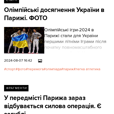
СТАТТІ
Олімпійські досягнення України в
Парижі. ФОТО
Олімпійські ігри-2024 в
Парижі стали для України
першими літніми Іграми після
початку повномасштабного
вторгнення Росії. Ми
підготували для вас
2024-08-07 16:42
найяскравіші моменти
спорт
фото
перемога
олімпіада
париж
легка атлетика
українських перемог.
ФРАГМЕНТИ
У передмісті Парижа зараз
відбувається силова операція. Є