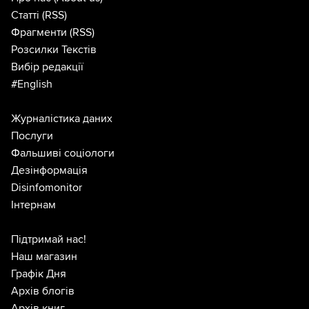
Статті
(RSS)
Фрагменти
(RSS)
Розсилки Текстів
Вибір редакції
#English
Журналістика даних
Послуги
Фальшиві соціологи
Дезінформація
Disinfomonitor
Інтернам
Підтримай нас!
Наш магазин
Графік Дня
Архів блогів
Архів книг