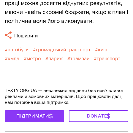
праці можна досягти відчутних результатів,
маючи навіть скромні бюджети, якщо є план і
політична воля його виконувати.
Поширити
автобуси
громадський транспорт
київ
кмда
метро
париж
трамвай
транспорт
TEXTY.ORG.UA — незалежне видання без навʼязливої
реклами й замовних матеріалів. Щоб працювати далі,
нам потрібна ваша підтримка.
ПІДТРИМАТИ
DONATE