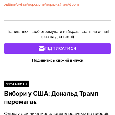
війна
зміни
перемога
поразка
тил
фронт
Підпишіться, щоб отримувати найкращі статті на e-mail
(раз на два тижні)
ПІДПИСАТИСЯ
Подивитись свіжий випуск
ФРАГМЕНТИ
Вибори у США: Дональд Трамп
перемагає
Одразу декілька моделювань результатів виборів