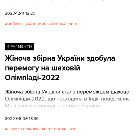
публікують ключові прогнози експерта у вигляді
впорядкованої прямої мови.
2023-12-11 12:29
мобілізація
перемога
війна
фронт
ФРАГМЕНТИ
Жіноча збірна України здобула
перемогу на шаховій
Олімпіаді-2022
Жіноча збірна України стала переможцем шахової
Олімпіади-2022, що проходила в Індії, повідомляє
Міністерство молоді та спорту України.
2022-08-09 18:36
шахова олімпіада
перемога
шахи