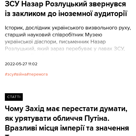
ЗСУ Назар Розлуцький звернувся
із закликом до іноземної аудиторії
Історик, дослідник українського визвольного руху,
старший науковий співробітник Музею
української діаспори, письменник Назар
Розлуцький, який зараз перебуває у лавах ЗСУ,
написав у Facebook заклик-звернення до
іноземної аудиторії. "Я хотів би, щоб цей текст
2022-05-27 11:02
репостили, копіювали собі на сторінки й
зсу
війна
перемога
перекладали різними мовами. Щоб його
доносили до іноземців і їхніх політиків", –
зазначив він. Наразі текст Назара має близько 8
тис. перепостів. "Тексти" публікують звернення
СТАТТІ
українською та англійською мовами. Далі – пряма
Чому Захід має перестати думати,
мова.
як урятувати обличчя Путіна.
Вразливі місця імперії та значення