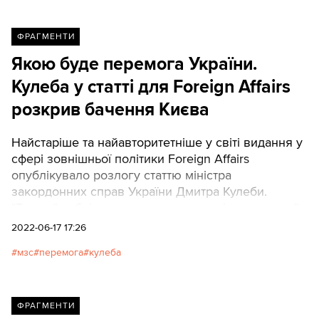
ФРАГМЕНТИ
Якою буде перемога України.
Кулеба у статті для Foreign Affairs
розкрив бачення Києва
Найстаріше та найавторитетніше у світі видання у
сфері зовнішньої політики Foreign Affairs
опублікувало розлогу статтю міністра
закордонних справ України Дмитра Кулеби.
"Тексти" публікують переклад матеріалу, наданий
радником міністра Георгієм Тихим.
2022-06-17 17:26
мзс
перемога
кулеба
ФРАГМЕНТИ