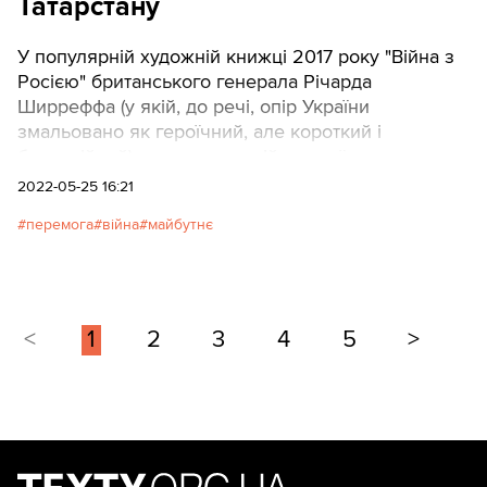
Татарстану
У популярній художній книжці 2017 року "Війна з
Росією" британського генерала Річарда
Ширреффа (у якій, до речі, опір України
змальовано як героїчний, але короткий і
безнадійний) результатом військової перемоги
НАТО стає загибель Путіна у ймовірно
2022-05-25 16:21
підлаштованій авіакатастрофі та поява його
перемога
війна
майбутнє
наступника з антизахідною риторикою.
<
1
2
3
4
5
>