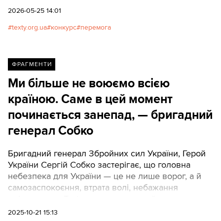
Києві.
2026-05-25 14:01
texty.org.ua
конкурс
перемога
ФРАГМЕНТИ
Ми більше не воюємо всією
країною. Саме в цей момент
починається занепад, — бригадний
генерал Собко
Бригадний генерал Збройних сил України, Герой
України Сергій Собко застерігає, що головна
небезпека для України — це не лише ворог, а й
самозаспокоєння, втрата волі, небажання
змінюватися. Texty.org.ua наводять його думку у
вигляді прямої мови.
2025-10-21 15:13