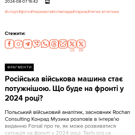
2024-08-07 16:42
найяскравіші моменти
спорт
фото
перемога
олімпіада
париж
легка атлетика
українських перемог.
Стежити:
UA
EN
ФРАГМЕНТИ
Російська військова машина стає
потужнішою. Що буде на фронті у
2024 році?
Польський військовий аналітик, засновник Rochan
Consulting Конрад Музика розповів в інтерв'ю
виданню Forsal про те, як може розвиватися
ситуація на фронті у 2024 році. Texty.org.ua