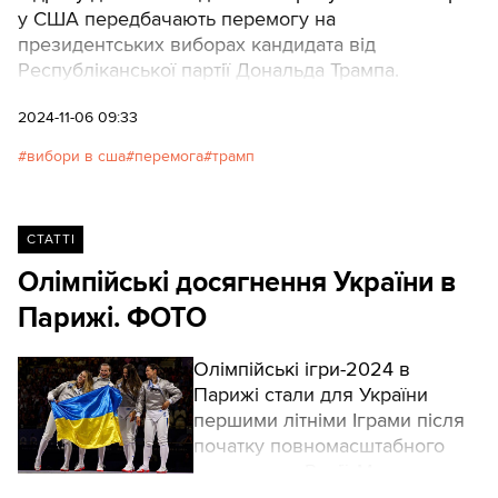
у США передбачають перемогу на
президентських виборах кандидата від
Республіканської партії Дональда Трампа.
2024-11-06 09:33
вибори в сша
перемога
трамп
СТАТТІ
Олімпійські досягнення України в
Парижі. ФОТО
Олімпійські ігри-2024 в
Парижі стали для України
першими літніми Іграми після
початку повномасштабного
вторгнення Росії. Ми
підготували для вас