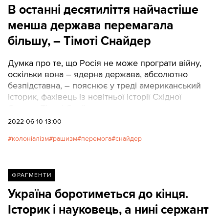
В останні десятиліття найчастіше
менша держава перемагала
більшу, – Тімоті Снайдер
Думка про те, що Росія не може програти війну,
оскільки вона – ядерна держава, абсолютно
безпідставна, – пояснює у треді американський
історик, фахівець із новітньої історії Східної
Європи Тімоті Снайдер.
2022-06-10 13:00
колоніалізм
рашизм
перемога
снайдер
ФРАГМЕНТИ
Україна боротиметься до кінця.
Історик і науковець, а нині сержант