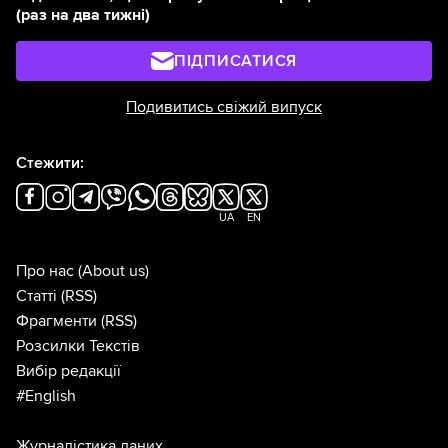
(раз на два тижні)
ПІДПИСАТИСЯ
Подивитись свіжий випуск
Стежити:
UA
EN
Про нас
(About us)
Статті
(RSS)
Фрагменти
(RSS)
Розсилки Текстів
Вибір редакції
#English
Журналістика даних