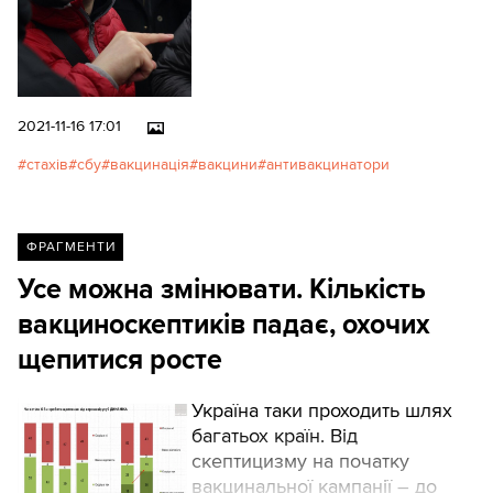
2021-11-16 17:01
стахів
сбу
вакцинація
вакцини
антивакцинатори
ФРАГМЕНТИ
Усе можна змінювати. Кількість
вакциноскептиків падає, охочих
щепитися росте
Україна таки проходить шлях
багатьох країн. Від
скептицизму на початку
вакцинальної кампанії – до