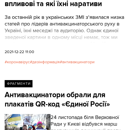
впливові та які їхні наративи
За останній рік в українських ЗМІ з'явилася низка
статей про лідерів антивакцинаторського руху в
Україні, їхні меседжі та аудиторію. Однак єдиної
зведеної картини в одному місці немає, тож ми
вирішили заповнити цю прогалину. Ми зібрали
інформацію про всіх більш-менш медійних
2021-12-22 11:00
українських антивакцинаторів та ковід-
коронавірус
дезінформація
антивакцинатори
дисидентів.Спільний проєкт ІМІ та Texty.org.ua,
автор: Олександр Оксимець
ФРАГМЕНТИ
Антивакцинатори обрали для
плакатів QR-код «Єдиної Росії»
24 листопада біля Верховної
Ради у Києві відбувся марш