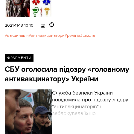
2021-11-19 10:10
вакцинація
антивакцинатори
релігія
школа
ФРАГМЕНТИ
СБУ оголосила підозру «головному
антивакцинатору» України
Служба безпеки України
повідомила про підозру лідеру
"антивакцинаторів" і
заблокувала їхню
всеукраїнську мережу.