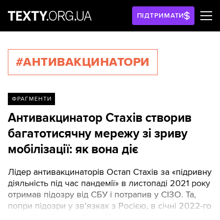
ПІДТРИМАТИ
#АНТИВАКЦИНАТОРИ
ФРАГМЕНТИ
Антивакцинатор Стахів створив
багатотисячну мережу зі зриву
мобілізації: як вона діє
Лідер антивакцинаторів Остап Стахів за «підривну
діяльність під час пандемії» в листопаді 2021 року
отримав підозру від СБУ і потрапив у СІЗО. Та,
попри підозри у звʼязках з Росією, в січні 2022-го
він вийшов на свободу. Після початку