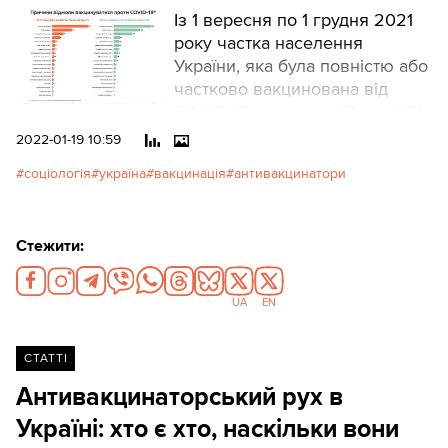
Із 1 вересня по 1 грудня 2021
року частка населення
України, яка була повністю або
частково вакцинована від
COVID-19, зросла з 13% до 31%.
Проте більшість досі
2022-01-19 10:59
залишається
соціологія
україна
вакцинація
антивакцинатори
невакцинованими.
Стежити:
UA
EN
СТАТТІ
Антивакцинаторський рух в
Україні: хто є хто, наскільки вони