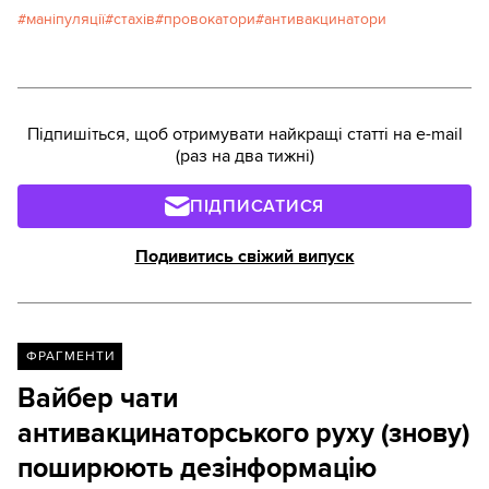
адміністрації».Про це пише засновниця
маніпуляції
стахів
провокатори
антивакцинатори
фактчекінгових проєктів "НотаЄнота" Альона
Романюк. Далі пряма мова експертки.
Підпишіться, щоб отримувати найкращі статті на e-mail
(раз на два тижні)
ПІДПИСАТИСЯ
Подивитись свіжий випуск
ФРАГМЕНТИ
Вайбер чати
антивакцинаторського руху (знову)
поширюють дезінформацію