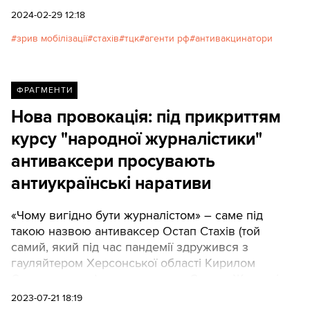
повномасштабного вторгнення РФ Стахів взявся
2024-02-29 12:18
за іншу справу — протидію мобілізації.
зрив мобілізації
стахів
тцк
агенти рф
антивакцинатори
ФРАГМЕНТИ
Нова провокація: під прикриттям
курсу "народної журналістики"
антиваксери просувають
антиукраїнські наративи
«Чому вигідно бути журналістом» – саме під
такою назвою антиваксер Остап Стахів (той
самий, який під час пандемії здружився з
гауляйтером Херсонської області Кирилом
Стремоусовим) запустив курс «Статус: Журналіст»
під проводом «Журналістської боєвої
2023-07-21 18:19