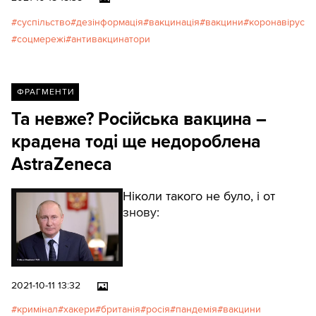
вважають, що можна
суспільство
дезінформація
вакцинація
вакцини
коронавірус
захиститися, миючи руки та
соцмережі
антивакцинатори
дотримуючись дистанції.
ФРАГМЕНТИ
Та невже? Російська вакцина –
крадена тоді ще недороблена
AstraZeneca
Ніколи такого не було, і от
знову:
2021-10-11 13:32
кримінал
хакери
британія
росія
пандемія
вакцини