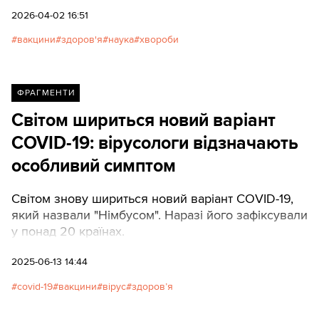
спільнота зосередилася на стратегіях, що здатні
2026-04-02 16:51
забезпечити захист не від конкретних штамів, а
вакцини
здоров'я
наука
хвороби
від цілих родин вірусів.
ФРАГМЕНТИ
Світом шириться новий варіант
COVID-19: вірусологи відзначають
особливий симптом
Світом знову шириться новий варіант COVID-19,
який назвали "Німбусом". Наразі його зафіксували
у понад 20 країнах.
2025-06-13 14:44
covid-19
вакцини
вірус
здоров’я