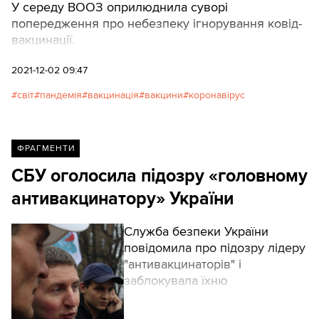
У середу ВООЗ оприлюднила суворі
попередження про небезпеку ігнорування ковід-
вакцинації.
2021-12-02 09:47
світ
пандемія
вакцинація
вакцини
коронавірус
ФРАГМЕНТИ
СБУ оголосила підозру «головному
антивакцинатору» України
Служба безпеки України
повідомила про підозру лідеру
"антивакцинаторів" і
заблокувала їхню
всеукраїнську мережу.