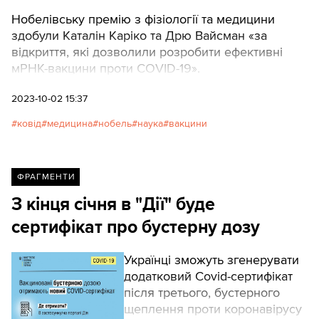
Нобелівську премію з фізіології та медицини
здобули Каталін Каріко та Дрю Вайсман «за
відкриття, які дозволили розробити ефективні
мРНК-вакцини проти COVID-19».
2023-10-02 15:37
ковід
медицина
нобель
наука
вакцини
ФРАГМЕНТИ
З кінця січня в "Дії" буде
сертифікат про бустерну дозу
Українці зможуть згенерувати
додатковий Covid-сертифікат
після третього, бустерного
щеплення проти коронавірусу