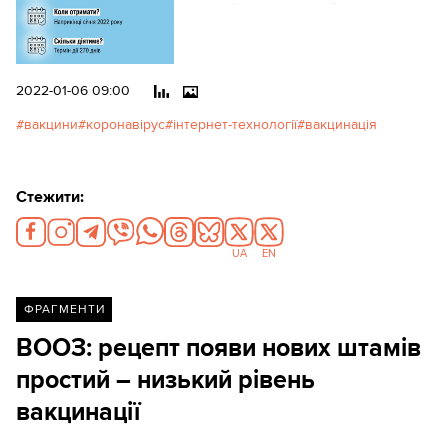
– новий документ буде
дійсним 270 днів.
2022-01-06 09:00
вакцини
коронавірус
інтернет-технології
вакцинація
Стежити:
UA
EN
ФРАГМЕНТИ
ВООЗ: рецепт появи нових штамів
простий – низький рівень
вакцинації