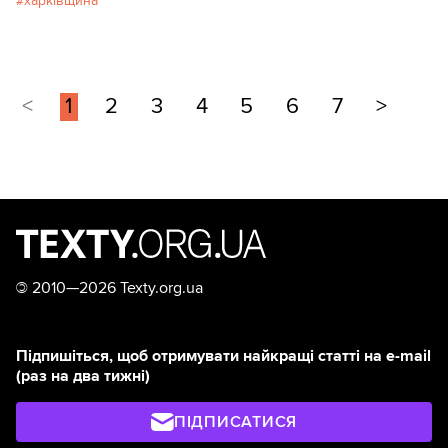
харківщина
<
1
2
3
4
5
6
7
>
©
2010—2026 Texty.org.ua
Підпишіться, щоб отримувати найкращі статті на e-mail
(раз на два тижні)
ПІДПИСАТИСЯ