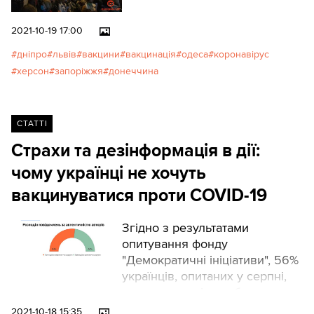
2021-10-19 17:00
дніпро
львів
вакцини
вакцинація
одеса
коронавірус
херсон
запоріжжя
донеччина
СТАТТІ
Страхи та дезінформація в дії:
чому українці не хочуть
вакцинуватися проти COVID-19
Згідно з результатами
опитування фонду
"Демократичні ініціативи", 56%
українців, опитаних у серпні,
не мають наміру робити
щеплення від коронавірусу і
2021-10-18 15:35