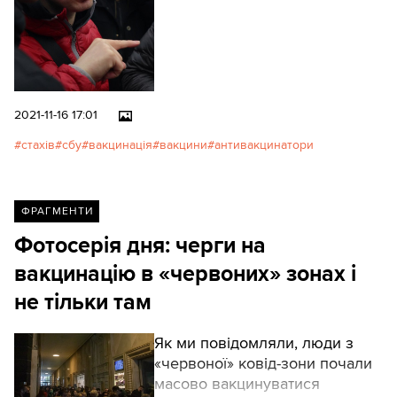
2021-11-16 17:01
стахів
сбу
вакцинація
вакцини
антивакцинатори
ФРАГМЕНТИ
Фотосерія дня: черги на
вакцинацію в «червоних» зонах і
не тільки там
Як ми повідомляли, люди з
«червоної» ковід-зони почали
масово вакцинуватися