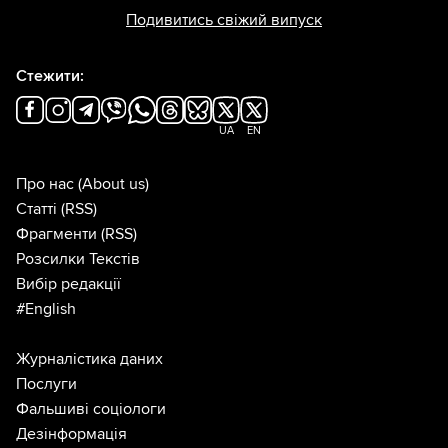
Подивитись свіжий випуск
Стежити:
UA
EN
Про нас
(About us)
Статті
(RSS)
Фрагменти
(RSS)
Розсилки Текстів
Вибір редакції
#English
Журналістика даних
Послуги
Фальшиві соціологи
Дезінформація