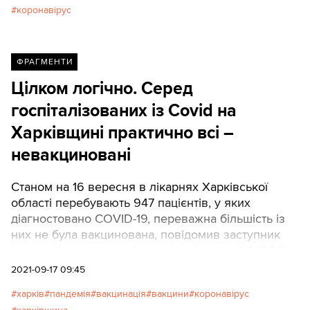
коронавірус
ФРАГМЕНТИ
Цілком логічно. Серед
госпіталізованих із Covid на
Харківщині практично всі –
невакциновані
Станом на 16 вересня в лікарнях Харківської
області перебувають 947 пацієнтів, у яких
діагностовано COVID-19, переважна більшість із
них не була вакцинована, повідомив заступник
голови Харківської облдержадміністрації (ХОДА)
Михайло Черняк.
2021-09-17 09:45
харків
пандемія
вакцинація
вакцини
коронавірус