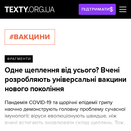
ПІДТРИМАТИ
#ВАКЦИНИ
ФРАГМЕНТИ
Одне щеплення від усього? Вчені
розробляють універсальні вакцини
нового покоління
Пандемія COVID-19 та щорічні епідемії грипу
наочно демонструють головну проблему сучасної
імунології: віруси еволюціонують швидше, ніж
вчені встигають оновлювати склад щеплень. Тож,
як повідомляє The Economist, наразі наукова