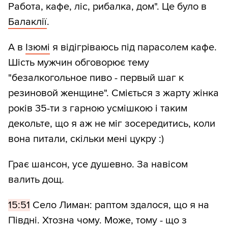
Работа, кафе, ліс, рибалка, дом". Це було в
Балаклії
.
А в
Ізюмі
я відігріваюсь під парасолем кафе.
Шість мужчин обговорює тему
"безалкогольное пиво - первый шаг к
резиновой женщине". Сміється з жарту жінка
років 35-ти з гарною усмішкою і таким
декольте, що я аж не міг зосередитись, коли
вона питали, скільки мені цукру :)
Грає шансон, усе душевно. За навісом
валить дощ.
15:51
Село Лиман: раптом здалося, що я на
Півдні. Хтозна чому. Може, тому - що з