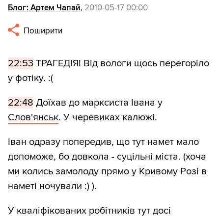
Блог: Артем Чапай
,
2010-05-17 00:00
Поширити
22:53
ТРАГЕДІЯ! Від вологи щось перегоріло
у фотіку. :(
22:48
Доїхав до марксиста Івана у
Слов'янськ
. У черевиках калюжі.
Іван одразу попередив, що тут намет мало
допоможе, бо довкола - суцільні міста. (хоча
ми колись замолоду прямо у Кривому Розі в
наметі ночували :) ).
У кваліфікованих робітників тут досі