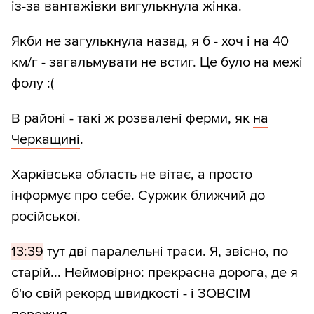
із-за вантажівки вигулькнула жінка.
Якби не загулькнула назад, я б - хоч і на 40
км/г - загальмувати не встиг. Це було на межі
фолу :(
В районі - такі ж розвалені ферми, як
на
Черкащині
.
Харківська область не вітає, а просто
інформує про себе. Суржик ближчий до
російської.
13:39
тут дві паралельні траси. Я, звісно, по
старій... Неймовірно: прекрасна дорога, де я
б'ю свій рекорд швидкості - і ЗОВСІМ