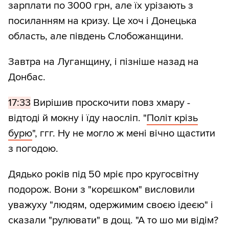
зарплати по 3000 грн, але їх урізають з
посиланням на кризу. Це хоч і Донецька
область, але південь Слобожанщини.
Завтра на Луганщину, і пізніше назад на
Донбас.
17:33
Вирішив проскочити повз хмару -
відтоді й мокну і їду наосліп. "
Політ крізь
бурю
", ггг. Ну не могло ж мені вічно щастити
з погодою.
Дядько років під 50 мріє про кругосвітну
подорож. Вони з "корєшком" висловили
уважуху "людям, одержимим своєю ідеєю" і
сказали "рулювати" в дощ. "А то шо ми відім?