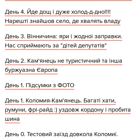
День 4. Йде дощ і дуже холод-д-дно!!!!
Нарешті знайшов село, де хвалять владу
День 3. Вінничина: яри і жодної заправки.
Нас сприймають за "дітей депутатів"
День 2. Кам'янець не туристичний та інша
буржуазна Європа
День 1. Підсумки з ФОТО
День 1. Коломия-Кам'янець. Багаті хати,
румуни, фрі-райд :) уздовж кордону і пробита
шина
День 0. Тестовий заїзд довкола Коломиї.