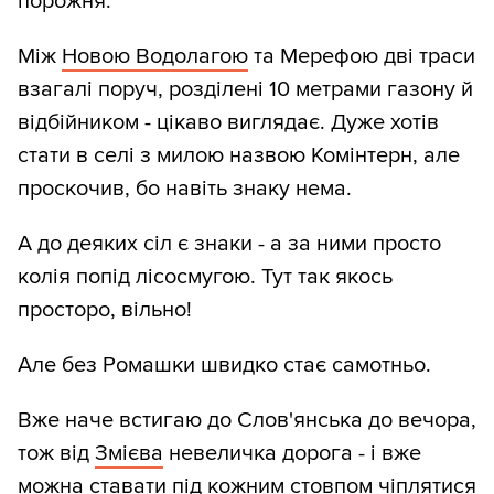
порожня.
Між
Новою Водолагою
та Мерефою дві траси
взагалі поруч, розділені 10 метрами газону й
відбійником - цікаво виглядає. Дуже хотів
стати в селі з милою назвою Комінтерн, але
проскочив, бо навіть знаку нема.
А до деяких сіл є знаки - а за ними просто
колія попід лісосмугою. Тут так якось
просторо, вільно!
Але без Ромашки швидко стає самотньо.
Вже наче встигаю до Слов'янська до вечора,
тож від
Змієва
невеличка дорога - і вже
можна ставати під кожним стовпом
чіплятися