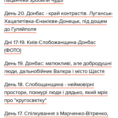
пацанчіки зробили чудо!
День 20. Донбас - край контрастів. Луганськ-
Хацапетівка-Єнакієве-Донeцьк, під дощем
до Гуляйполя
Дні 17-19. Київ-Слобожанщина-Донбас
(ФОТО)
День 19. Донбас: матюкливі, але добродушні
люди, дальнобійник Валєра і місто Щастя
День 18. Слобощанщина - неймовірні
простори, похмурі люди і дядько, який мріє
про "кругосвєтку"
День 17. Спілкування з Марченко-Вітренко,