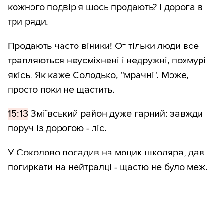
кожного подвір'я щось продають? І дорога в
три ряди.
Продають часто віники! От тільки люди все
трапляються неусміхнені і недружні, похмурі
якісь. Як каже Солодько, "мрачні". Може,
просто поки не щастить.
15:13
Зміївський район дуже гарний: завжди
поруч із дорогою - ліс.
У Соколово посадив на моцик школяра, дав
погиркати на нейтралці - щастю не було меж.