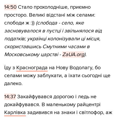
14:50
Стало прохолодніше, приємно
просторо. Великі відстані між селами:
слободи ж :))
(слобода - село, яке
засновувалося в пустці і звільнялося від
податків; українці колонізували ці місця,
скориставшись Смутними часами в
Московському царстві -
ZaUA.org
)
.
Їду з
Краснограда
на Нову Водолагу, бо
селами можу заблукати, а їхати сьогодні ще
далеко.
14:37
Закайфувався дорогою і ледь не
докайфувався. В маленькому райцентрі
Карлівка
задивився на знаки і світлофор, аж