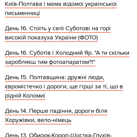
Київ-Полтава і мама відомої української
письменниці
День 16. Стоїть у селі Суботові на горі
високій показуха України (ФОТО)
День 16. Суботів і Холодний Яр. "А ти скільки
заробляєш тим фотоапаратом?!"
День 15. Полтавщина: дружні люди,
євромістечко і дороги, ще гірші за ті, що в
рідній Коломиї
День 14. Перше падіння, дороги біля
Хоружівки, вело-німець
День 13. Обирок-Короп-Шостка-Глухів-