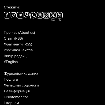
Стежити:
UA
EN
Про нас
(About us)
Статті
(RSS)
Фрагменти
(RSS)
Розсилки Текстів
Вибір редакції
#English
Журналістика даних
Послуги
Фальшиві соціологи
Дезінформація
Disinfomonitor
Інтернам