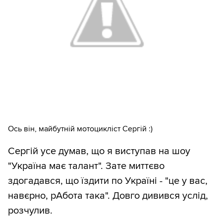
Ось він, майбутній мотоцикліст Сергій :)
Сергій усе думав, що я виступав на шоу
"Україна має талант". Зате миттєво
здогадався, що їздити по Україні - "це у вас,
навєрно, рАбота така". Довго дивився услід,
розчулив.