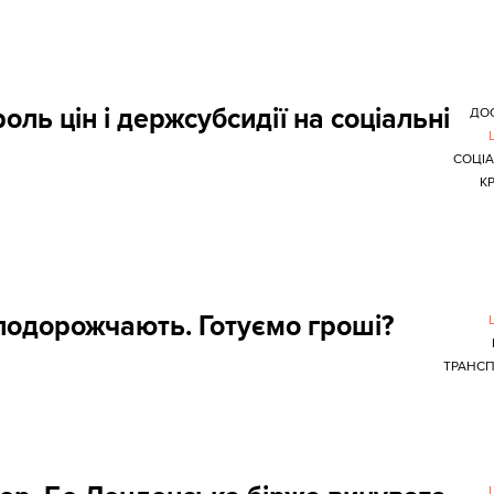
оль цін і держсубсидії на соціальні
ДО
СОЦІ
К
подорожчають. Готуємо гроші?
ТРАНС