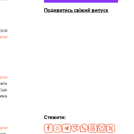
Подивитись свіжий випуск
ОСІЯ
ЦІНИ
ЦІНИ
ФТА
США
МІКА
Стежити:
ЦІНИ