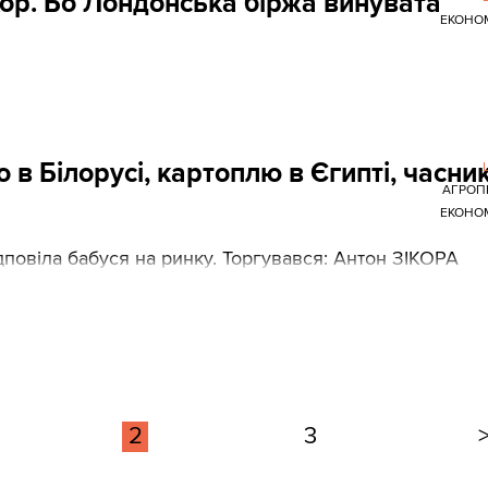
ор. Бо Лондонська біржа винувата
ЕКОНО
 Білорусі, картоплю в Єгипті, часник
АГРОП
ЕКОНО
відповіла бабуся на ринку. Торгувався: Антон ЗІКОРА
2
3