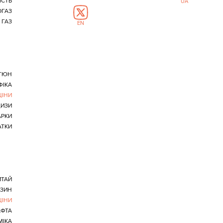
СТЬ
UA
ГАЗ
ГАЗ
EN
ТЮН
ФІКА
ЦІНИ
ЦИЗИ
АРКИ
ТКИ
ИТАЙ
НЗИН
ЦІНИ
ФТА
МІКА