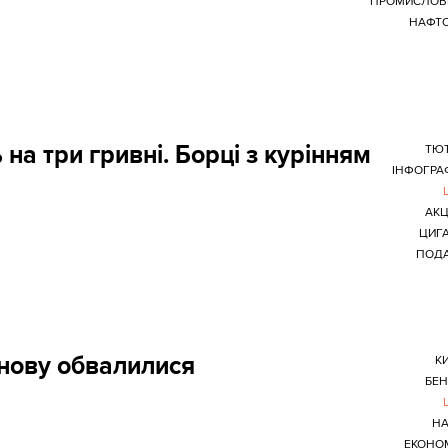
ПРОМИСЛОВІ
НАФТО
а три гривні. Борці з курінням
ТЮ
ІНФОГРА
АК
ЦИГ
ПОДА
знову обвалилися
К
БЕ
НА
ЕКОНО