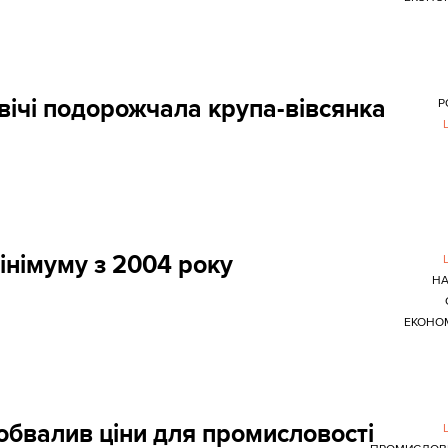
вічі подорожчала крупа-вівсянка
Р
інімуму з 2004 року
НА
ЕКОНО
обвалив ціни для промисловості