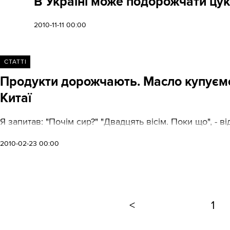
В Україні може подорожчати цук
2010-11-11 00:00
СТАТТІ
Продукти дорожчають. Масло купуємо в
Китаї
Я запитав: "Почім сир?" "Двадцять вісім. Поки що", - 
2010-02-23 00:00
<
1