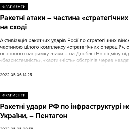
ФРАГМЕНТИ
Ракетні атаки – частина «стратегічних
на сході
Активізація ракетних ударів Росії по стратегічних вій
частиною цілого комплексу «стратегічних операцій», с
основного напрямку атаки – на Донбасі.На відміну ві
«безсистемність», «хаотичність» обстрілів через незд
майор армії Австралії у відставці, залучений експерт
досліджень (CSIS) Мік Раян вважає, що причину ракетни
2022-05-06 14:25
про «стратегічні операції». «Тексти» наводять основні 
ФРАГМЕНТИ
Ракетні удари РФ по інфраструктурі н
України, – Пентагон
2022-05-05 09:58