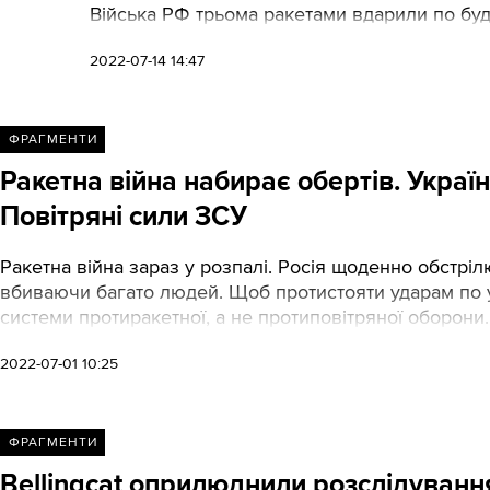
Війська РФ трьома ракетами вдарили по буді
2022-07-14 14:47
ФРАГМЕНТИ
Ракетна війна набирає обертів. Україн
Повітряні сили ЗСУ
Ракетна війна зараз у розпалі. Росія щоденно обстріл
вбиваючи багато людей. Щоб протистояти ударам по ук
системи протиракетної, а не протиповітряної оборони.
2022-07-01 10:25
ФРАГМЕНТИ
Bellingcat оприлюднили розслідування