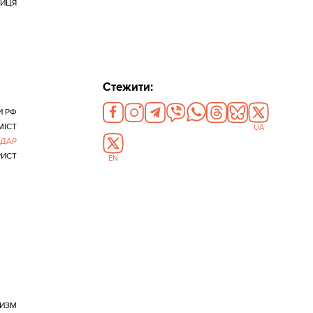
НИЦЯ
Стежити:
И РФ
МІСТ
UA
УДАР
РИСТ
EN
РИЗМ