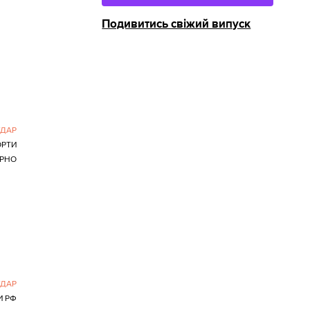
Подивитись свіжий випуск
УДАР
РТИ
ЕРНО
УДАР
И РФ