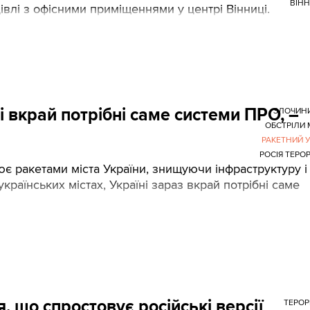
ВІН
влі з офісними приміщеннями у центрі Вінниці.
і вкрай потрібні саме системи ПРО, –
ЗЛОЧИН
ОБСТРІЛИ 
РАКЕТНИЙ 
РОСІЯ ТЕРО
ює ракетами міста України, знищуючи інфраструктуру і
раїнських містах, Україні зараз вкрай потрібні саме
, що спростовує російські версії
ТЕРО