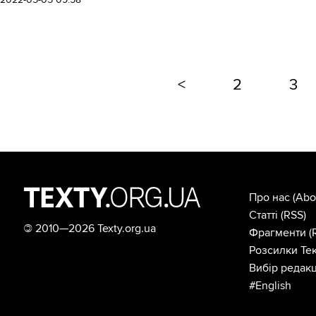
<
2
3
Про нас
(Abo
Статті
(RSS)
©
2010—2026 Texty.org.ua
Фрагменти
(
Розсилки Тек
Вибір редакц
#English