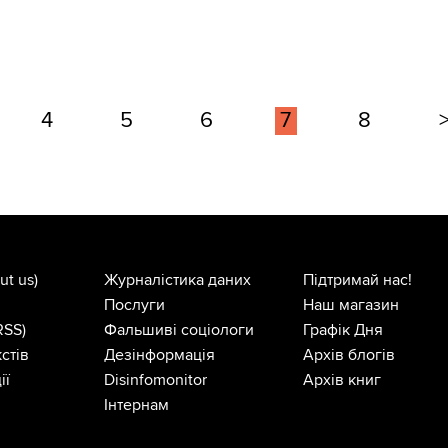
4
5
6
7
8
ut us)
Журналістика даних
Підтримай нас!
Послуги
Наш магазин
RSS)
Фальшиві соціологи
Графік Дня
стів
Дезінформація
Архів блогів
ії
Disinfomonitor
Архів книг
Інтернам