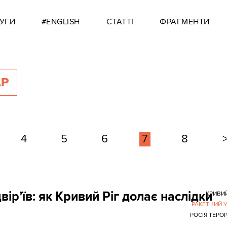
УГИ
#ENGLISH
СТАТТІ
ФРАГМЕНТИ
АР
4
5
6
7
8
вір’їв: як Кривий Ріг долає наслідки
КРИВИЙ
РАКЕТНИЙ 
РОСІЯ ТЕРО