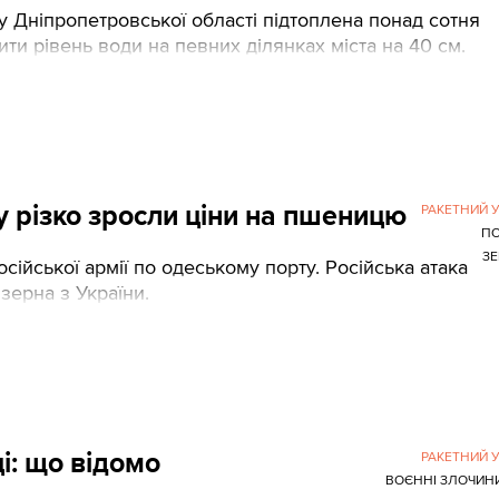
гу Дніпропетровської області підтоплена понад сотня
ити рівень води на певних ділянках міста на 40 см.
у різко зросли ціни на пшеницю
РАКЕТНИЙ 
ПО
З
ійської армії по одеському порту. Російська атака
зерна з України.
і: що відомо
РАКЕТНИЙ 
ВОЄННІ ЗЛОЧИН