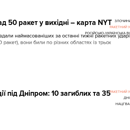
ад 50 ракет у вихідні – карта NYT
ЗЛОЧИН
РАКЕТНИЙ 
РОСІЙСЬКО-УКРАЇНСЬКА В
авдали наймасованіших за останні тижні ракетних удар
 ракет), вони били по різних областях із трьох
ї під Дніпром: 10 загиблих та 35
РАКЕТНИЙ 
ДН
НАЦГВА