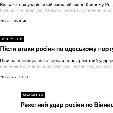
Від ракетних ударів російських військ по Кривому Ро
будинків та подвір’їв. Аварійні роботи дозволили зниз
2022-09-15 10:48
ФРАГМЕНТИ
Після атаки росіян по одеському порт
Ціни на пшеницю різко зросли через ракетний удар рос
викликала сумніви щодо реалізації угоди про експорт 
2022-07-25 18:08
ФРАГМЕНТИ
Ракетний удар росіян по Вінниц