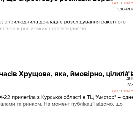
РАКЕТНИЙ 
ЗЛОЧИН
gcat оприлюднила докладне розслідування ракетного
і версії російських пропагандистів.
асів Хрущова, яка, ймовірно, цілила 
КРЕМЕ
ДН
РА
РАКЕТНИЙ 
-22 прилетіла з Курської області в ТЦ "Амстор" – одне
алами та ринком. На момент публікації відомо, що