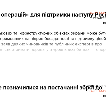
 операцій» для підтримки наступу Росі
РАКЕТНИЙ 
СТРАТЕГІ
В
ськових та інфраструктурних об’єктах України може бут
прямованих на підрив боєздатності та підтримку цілей
д заяв деяких чиновників та публічних експертів про
атність отримати перевагу в «реальних» битвах – генер
 американського Центру стратегічних та міжнародних
х ударів слід шукати у воєнній доктрині Росії, у розді
тези його думок.
е позначилися на постачанні зброї до
ПОСТАЧАННЯ З
РАКЕТНИЙ 
В