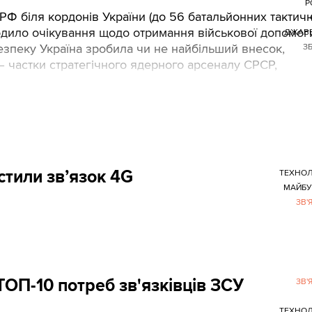
Р
 РФ біля кордонів України (до 56 батальйонних тактич
родило очікування щодо отримання військової допомог
ДЖАВЕ
езпеку Україна зробила чи не найбільший внесок,
З
 – частки стратегічного ядерного арсеналу СРСР,
стили зв’язок 4G
ТЕХНОЛ
МАЙБУ
ЗВ'
ТОП-10 потреб зв'язківців ЗСУ
ЗВ'
ТЕХНОЛ