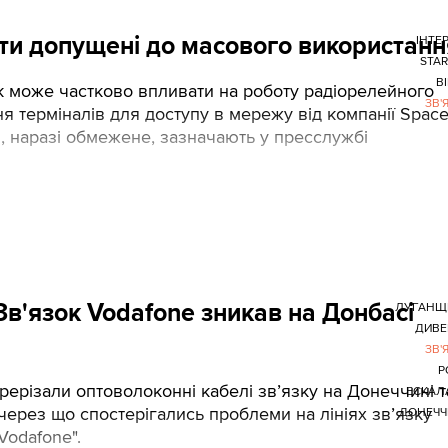
бути допущені до масового використанн
ІНТЕ
STAR
В
nk може частково впливати на роботу радіорелейного
ЗВ'
я терміналів для доступу в мережу від компанії Spac
и, наразі обмежене, зазначають у пресслужбі
Зв'язок Vodafone зникав на Донбасі
ЛУГАНЩ
ДИВЕ
ЗВ'
Р
рерізали оптоволоконні кабелі зв’язку на Донеччині т
ЕСКАЛ
через що спостерігались проблеми на лініях зв’язку
ДОНЕЧЧ
Vodafone".