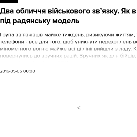
Два обличчя військового зв’язку. Як 
під радянську модель
Група зв’язківців майже тиждень, ризикуючи життям, т
телефони - все для того, щоб уникнути перехоплень 
мінометного вогню майже всі ці лінії вийшли з ладу. Кі
повернулись до зручних рацій. Зручних як для бійців, т
журналіст, зв’язківець ЗСУ
2016-05-05 00:00
<