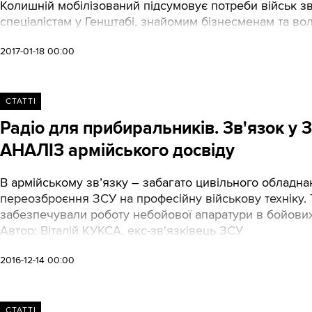
Колишній мобілізований підсумовує потреби військ зв
спеціалістам у Генштабі, знайомим бізнесменам та во
2017-01-18 00:00
СТАТТІ
Радіо для прибиральників. Зв'язок у З
АНАЛІЗ армійського досвіду
В армійському зв’язку – забагато цивільного обладна
переозброєння ЗСУ на професійну військову техніку. 
забезпечували роботу небойової апаратури в бойових 
Автор: Віталій КУКСА, екс-зв'язківець ЗСУ
2016-12-14 00:00
СТАТТІ