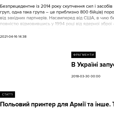
Безпрецедентне із 2014 року скупчення сил і засобів
груп, одна така група – це приблизно 800 бійців) по
від західних партнерів. Насамперед від США, в чию б
повністю відмовившись у 1994 році від ядерної зброї
спрямованого на США. Що ж нам потрібно?
2021-04-16 14:38
ФРАГМЕНТИ
В Україні запу
2018-03-30 00:00
СТАТТІ
Польовий принтер для Армії та інше. 