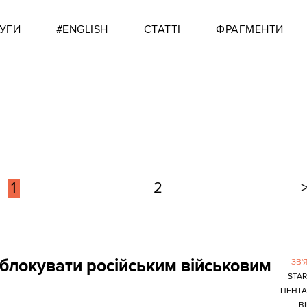
УГИ
#ENGLISH
СТАТТІ
ФРАГМЕНТИ
1
2
 блокувати російським військовим
ЗВ'
STAR
ПЕНТА
В