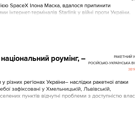
ією SpaceX Ілона Маска, вдалося припинити
 інтернет-терміналів Starlink у війні проти України.
національний роумінг, –
РАКЕТНИЙ 
РОСІЙСЬКО-УКРАЇНСЬКА В
ЗВ'
у різних регіонах України– наслідки ракетної атаки
ебої зафіксовані у Хмельницькій, Львівській,
аселених пунктів відчутні проблеми з доступністю вла