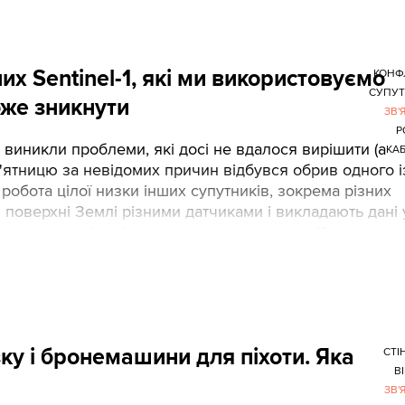
их Sentinel-1, які ми використовуємо
КОНФ
СУПУТ
оже зникнути
ЗВ'
Р
-1 виникли проблеми, які досі не вдалося вирішити (а
КА
п'ятницю за невідомих причин відбувся обрив одного і
робота цілої низки інших супутників, зокрема різних
тан поверхні Землі різними датчиками і викладають дані 
ітики могли відслідковувати накопичення військової
зку і бронемашини для піхоти. Яка
СТІ
В
ЗВ'