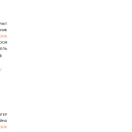
ЛІКТ
НИК
ЯЗОК
ОСІЯ
БЕЛЬ
з
у
НГЕР
ІЙНА
ЯЗОК