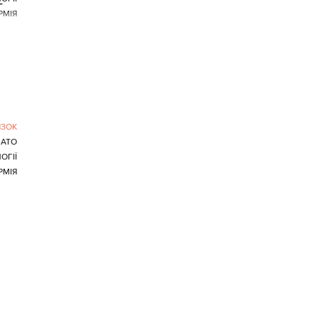
г
РМІЯ
ЯЗОК
АТО
ОГІЇ
РМІЯ