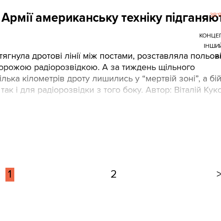
в Армії американську техніку підганяю
ЗВ'
КОНЦЕ
ІНШИЙ
ягнула дротові лінії між постами, розставляла польов
А
ворожою радіорозвідкою. А за тиждень щільного
лька кілометрів дроту лишились у “мертвій зоні”, а бій
ак і для радіорозвідки з того боку. Автор: Віталій Кукс
1
2