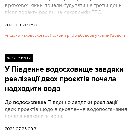
Кряжеве", який почали будувати на третій день
після теракту росіян на Каховській ГЕС.
2023-08-21 16:58
підрив каховської гес
кривий ріг
відбудова україни
водогін
ФРАГМЕНТИ
У Південне водосховище завдяки
реалізації двох проєктів почала
надходити вода
До водосховища Південне завдяки реалізації
двох проєктів щодо відновлення водопостачання
почала надходити вода.
2023-07-25 09:31