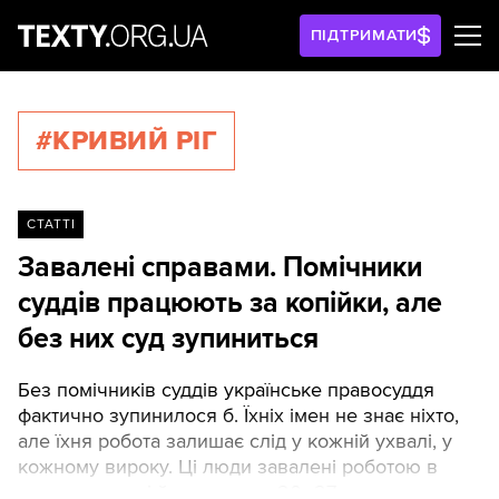
ПІДТРИМАТИ
#КРИВИЙ РІГ
СТАТТІ
Завалені справами. Помічники
суддів працюють за копійки, але
без них суд зупиниться
Без помічників суддів українське правосуддя
фактично зупинилося б. Їхніх імен не знає ніхто,
але їхня робота залишає слід у кожній ухвалі, у
кожному вироку. Ці люди завалені роботою в
прямому сенсі й отримують 20–27 тисяч гривень