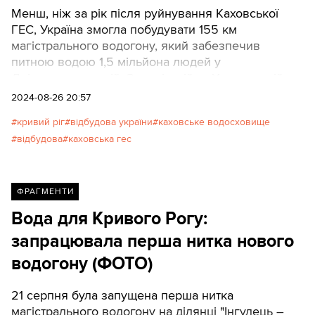
Менш, ніж за рік після руйнування Каховської
ГЕС, Україна змогла побудувати 155 км
магістрального водогону, який забезпечив
питною водою 1,5 мільйона людей у
Дніпропетровській, Запорізькій та Херсонській
областях.
2024-08-26 20:57
кривий ріг
відбудова україни
каховське водосховище
відбудова
каховська гес
ФРАГМЕНТИ
Вода для Кривого Рогу:
запрацювала перша нитка нового
водогону (ФОТО)
21 серпня була запущена перша нитка
магістрального водогону на ділянці "Інгулець –