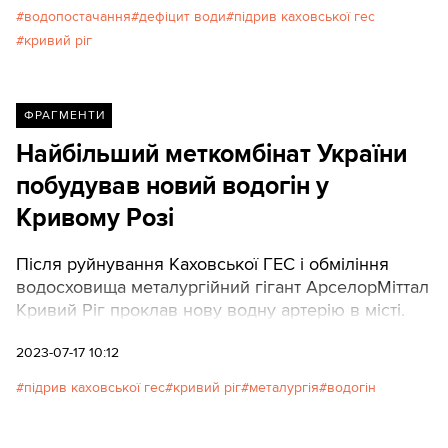
водопостачання
дефіцит води
підрив каховської гес
кривий ріг
ФРАГМЕНТИ
Найбільший меткомбінат України
побудував новий водогін у
Кривому Розі
Після руйнування Каховської ГЕС і обміління
водосховища металургійний гігант АрселорМіттал
Кривий Ріг проклав нову водну артерію в місті.
2023-07-17 10:12
підрив каховської гес
кривий ріг
металургія
водогін