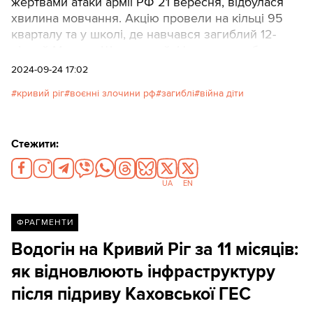
жертвами атаки армії РФ 21 вересня, відбулася
хвилина мовчання. Акцію провели на кільці 95
кварталу та у школі, де навчався загиблий 12-
річний Максим Шаульський. На знак скорботи
діти принесли квіти, іграшки та дзвіночки.
2024-09-24 17:02
кривий ріг
воєнні злочини рф
загиблі
війна діти
Стежити:
UA
EN
ФРАГМЕНТИ
Водогін на Кривий Ріг за 11 місяців:
як відновлюють інфраструктуру
після підриву Каховської ГЕС