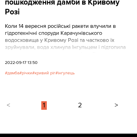
пошкодження дамби в Кривому
Розі
Коли 14 вересня російські ракети влучили в
гідротехнічні споруди Карачунівського
водосховища у Кривому Розі та частково їх
зруйнували, вода хлинула Інгульцем і підтопила
частину приватного сектора міста. Багатьох
криворіжців охопила хвиля тривоги – люди
2022-09-17 13:50
почали скуповувати воду в супермаркетах і
дамба
річки
кривий ріг
інгулець
наповнювати ванни. Також сотні, якщо не тисячі
криворіжців родинами вийшли до берегів річки,
щоб подивитися, як підіймається вода.
<
1
2
>