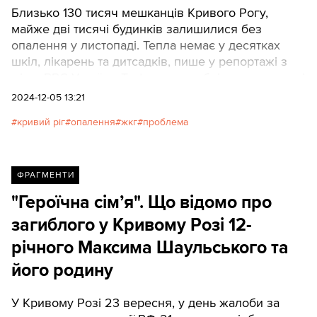
Близько 130 тисяч мешканців Кривого Рогу,
майже дві тисячі будинків залишилися без
опалення у листопаді. Тепла немає у десятках
шкіл, лікарень та дитсадків, пише у репортажі з
міста BBC Україна. Texty.org.ua публікують ключові
фрагменти матеріалу.
2024-12-05 13:21
кривий ріг
опалення
жкг
проблема
ФРАГМЕНТИ
"Героїчна сімʼя". Що відомо про
загиблого у Кривому Розі 12-
річного Максима Шаульського та
його родину
У Кривому Розі 23 вересня, у день жалоби за