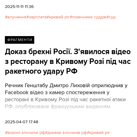
зарплати. Як влаштовані залаштунки ухвалення
2025-11-11 11:36
судових рішень і чим саме займаються помічники
влучання
зарплата
кривий ріг
помічники суддів
суд
суддів, Texty.org.ua побачили на власні очі.
ФРАГМЕНТИ
Доказ брехні Росії. З'явилося відео
з ресторану в Кривому Розі під час
ракетного удару РФ
Речник Генштабу Дмитро Лиховій оприлюднив у
Facebook відео з камер спостереження у
ресторані в Кривому Розі під час ракетної атаки
РФ, опубліковане французьким виданням
FRANCE 24.
2025-04-07 17:48
воєнні злочини рф
докази злочинів рф
кривий ріг