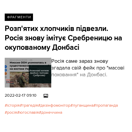
ФРАГМЕНТИ
Розп'ятих хлопчиків підвезли.
Росія знову імітує Сребреницю на
окупованому Донбасі
Росія саме зараз знову
згадала свій фейк про "масові
поховання" на Донбасі.
2022-02-17 09:10
історія
трагедія
дезінфомонітор
луганщина
пропаганда
росія
югославія
донеччина