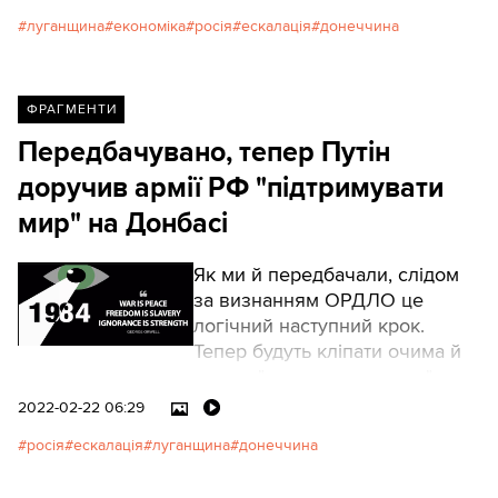
луганщина
економіка
росія
ескалація
донеччина
ФРАГМЕНТИ
Передбачувано, тепер Путін
доручив армії РФ "підтримувати
мир" на Донбасі
Як ми й передбачали, слідом
за визнанням ОРДЛО це
логічний наступний крок.
Тепер будуть кліпати очима й
казати "це не вторгнення".
Оруелл би плакав.
2022-02-22 06:29
росія
ескалація
луганщина
донеччина