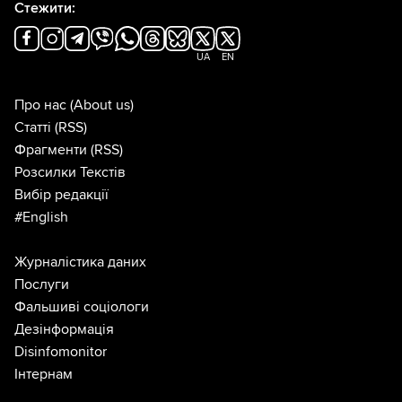
Стежити:
UA
EN
Про нас
(About us)
Статті
(RSS)
Фрагменти
(RSS)
Розсилки Текстів
Вибір редакції
#English
Журналістика даних
Послуги
Фальшиві соціологи
Дезінформація
Disinfomonitor
Інтернам