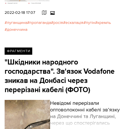
виїхати до Росії.
2022-02-18 17:07
луганщина
пропаганда
росія
ескалація
путін
кремль
донеччина
ФРАГМЕНТИ
"Шкідники народного
господарства". Зв'язок Vodafone
зникав на Донбасі через
перерізані кабелі (ФОТО)
Невідомі перерізали
оптоволоконні кабелі зв’язку
на Донеччині та Луганщині,
через що спостерігались