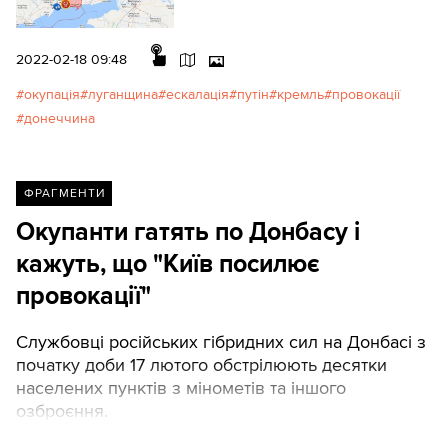
2022-02-18 09:48
окупація
луганщина
ескалація
путін
кремль
провокації
донеччина
ФРАГМЕНТИ
Окупанти гатять по Донбасу і
кажуть, що "Київ посилює
провокації"
Службовці російських гібридних сил на Донбасі з
початку доби 17 лютого обстрілюють десятки
населених пунктів з мінометів та іншого
озброєння.