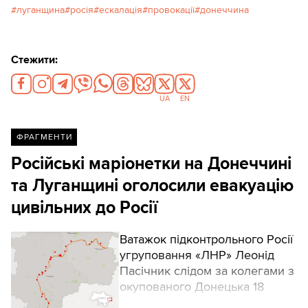
луганщина
росія
ескалація
провокації
донеччина
Стежити:
UA
EN
ФРАГМЕНТИ
Російські маріонетки на Донеччині
та Луганщині оголосили евакуацію
цивільних до Росії
Ватажок підконтрольного Росії
угруповання «ЛНР» Леонід
Пасічник слідом за колегами з
окупованого Донецька 18
лютого закликав жителів