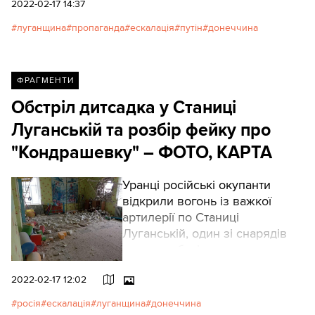
2022-02-17 14:37
луганщина
пропаганда
ескалація
путін
донеччина
ФРАГМЕНТИ
Обстріл дитсадка у Станиці
Луганській та розбір фейку про
"Кондрашевку" – ФОТО, КАРТА
Уранці російські окупанти
відкрили вогонь із важкої
артилерії по Станиці
Луганській, один зі снарядів
влучив у будівлю дитячого
садочка. Унаслідок події три
2022-02-17 12:02
людини дістали ураження. Діти
не постраждали.
росія
ескалація
луганщина
донеччина