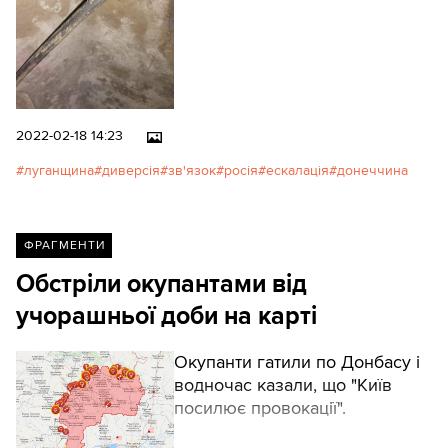
проблеми на лініях зв’язку
оператору "Vodafone".
2022-02-18 14:23
луганщина
диверсія
зв'язок
росія
ескалація
донеччина
ФРАГМЕНТИ
Обстріли окупантами від
учорашньої доби на карті
Окупанти гатили по Донбасу і
водночас казали, що "Київ
посилює провокації".