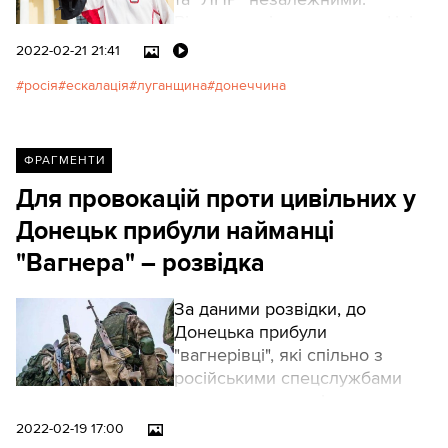
Відразу ж після цього в ефірі
«Росії 24» було показано кадри
2022-02-21 21:41
підписання договорів з
росія
ескалація
луганщина
донеччина
представниками угруповань
"ЛНР" та "ДНР" прямо у
Кремлі.
ФРАГМЕНТИ
Для провокацій проти цивільних у
Донецьк прибули найманці
"Вагнера" – розвідка
За даними розвідки, до
Донецька прибули
"вагнерівці", які спільно з
російськими спецслужбами
мають провести підрив
житлових будинків, щоб
2022-02-19 17:00
звинуватити Україну.