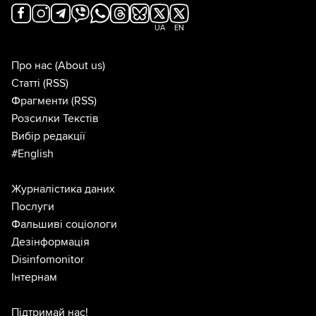
UA
EN
Про нас
(About us)
Статті
(RSS)
Фрагменти
(RSS)
Розсилки Текстів
Вибір редакції
#English
Журналістика даних
Послуги
Фальшиві соціологи
Дезінформація
Disinfomonitor
Інтернам
Підтримай нас!