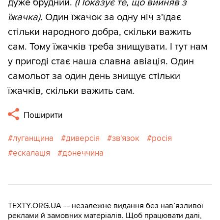
дуже брудний.
(Показує те, що вийняв з
їжачка).
Один їжачок за одну ніч з'їдає
стільки народного добра, скільки важить
сам. Тому їжачків треба знищувати. І тут нам
у пригоді стає наша славна авіація. Один
самольот за один день знищує стільки
їжачків, скільки важить сам.
Поширити
луганщина
диверсія
зв'язок
росія
ескалація
донеччина
TEXTY.ORG.UA — незалежне видання без навʼязливої
реклами й замовних матеріалів. Щоб працювати далі,