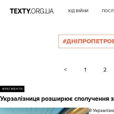
ХІД ВІЙНИ
ПОСЛ
#ДНІПРОПЕТР
<
1
2
ФРАГМЕНТИ
Укрзалізниця розширює сполучення 
В Укрзаліз