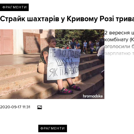
ФРАГМЕНТИ
Страйк шахтарів у Кривому Розі трива
2 вересня ш
комбінату (
оголосили 
зарплатню т
2020-09-17 11:31
ФРАГМЕНТИ