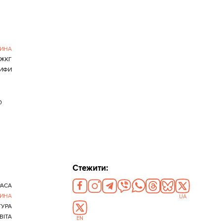
ИНА
ЖКГ
РИФИ
о
Стежити:
РАСА
ИНА
UA
ТУРА
ВІТА
EN