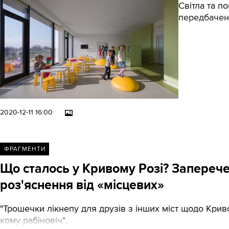
Світла та п
передбачен
2020-12-11 16:00
ФРАГМЕНТИ
Що сталось у Кривому Розі? Заперечен
роз'яснення від «місцевих»
"Трошечки лікнепу для друзів з інших міст щодо Кривого
кому рабіновіч".