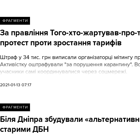
ФРАГМЕНТИ
За правління Того-хто-жартував-про
протест проти зростання тарифів
Штраф у 34 тис. грн виписали організаторці мітингу 
Активістку оштрафували "за порушення карантину". Во
учасники самі координувалися через соцмережі.
2021-01-13 07:17
ФРАГМЕНТИ
Біля Дніпра збудували «альтернативн
старими ДБН