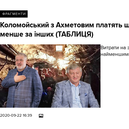
ФРАГМЕНТИ
Коломойський з Ахметовим платять ша
менше за інших (ТАБЛИЦЯ)
Витрати на 
найменшими
2020-09-22 16:39