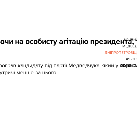
ючи на особисту агітацію президента,
КРИВИЙ
МЕДВЕД
ДНІПРОПЕТРОВЩ
ВИБОР
рограв кандидату від партії Медведчука, який у перш
ЗЕЛЕНС
 утричі менше за нього.