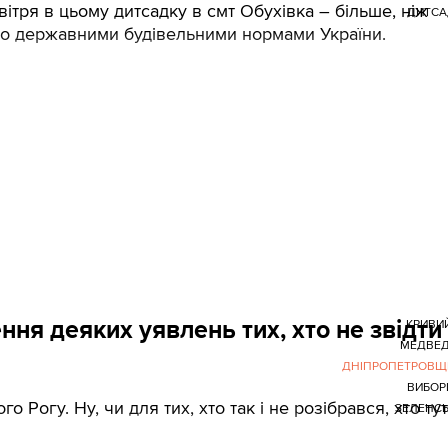
овітря в цьому дитсадку в смт Обухівка – більше, ніж
ДИТСА
о державними будівельними нормами України.
ня деяких уявлень тих, хто не звідти
КРИВИЙ
МЕДВЕД
ДНІПРОПЕТРОВЩ
ВИБОР
 Рогу. Ну, чи для тих, хто так і не розібрався, хто тут
ЗЕЛЕНС