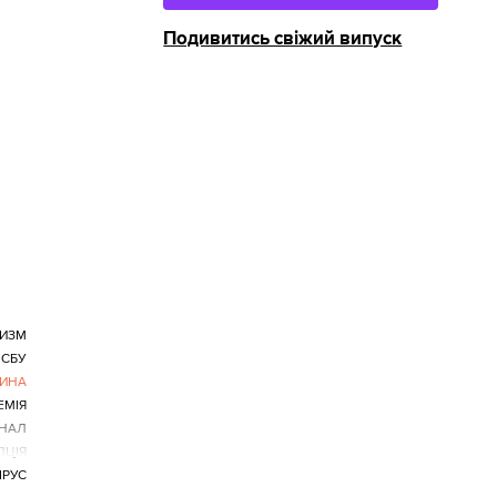
Подивитись свіжий випуск
РИЗМ
СБУ
ИНА
ЕМІЯ
ІНАЛ
ПЦІЯ
ІРУС