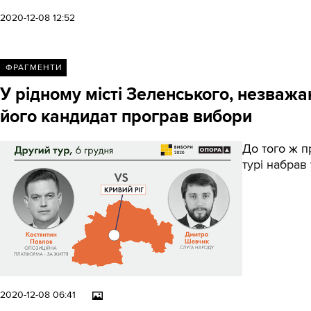
2020-12-08 12:52
ФРАГМЕНТИ
У рідному місті Зеленського, незважа
його кандидат програв вибори
До того ж п
турі набрав
2020-12-08 06:41