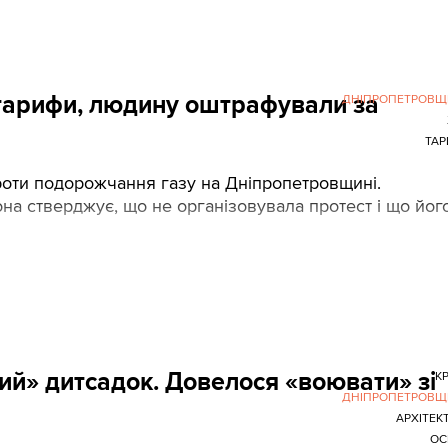
-тарифи, людину оштрафували за
ДНІПРОПЕТРОВЩ
ТА
проти подорожчання газу на Дніпропетровщині.
на стверджує, що не організовувала протест і що йог
ий» дитсадок. Довелося «воювати» зі
К
ДНІПРОПЕТРОВЩ
АРХІТЕК
ОС