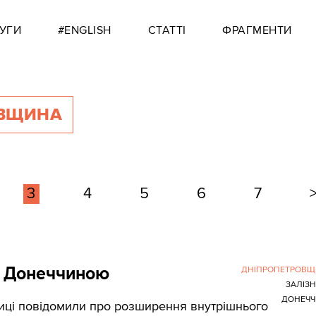
УГИ
#ENGLISH
СТАТТІ
ФРАГМЕНТИ
ОВЩИНА
3
4
5
6
7
з Донеччиною
ДНІПРОПЕТРОВЩ
ЗАЛІЗ
ДОНЕЧЧ
ниці повідомили про розширення внутрішнього