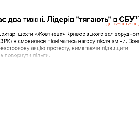
є два тижні. Лідерів "тягають" в СБУ
СТ
ДНІПРОПЕТРОВЩ
ахтарі шахти «Жовтнева» Криворізького залізорудног
КЗРК) відмовилися підніматись нагору після зміни. Вон
безстрокову акцію протесту, вимагаючи підвищити
а повернути пільги.