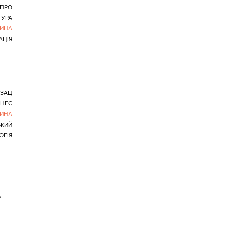
ІПРО
ТУРА
ИНА
АЦІЯ
БЗАЦ
ЗНЕС
ИНА
ЬКИЙ
ОГІЯ
>