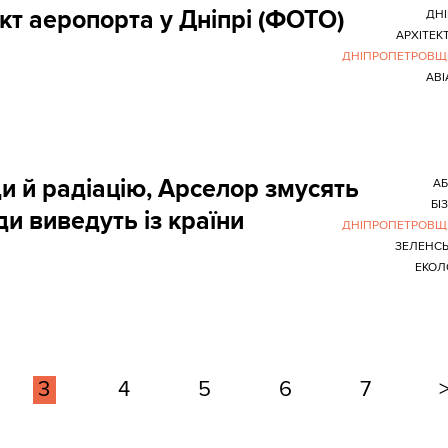
кт аеропорта у Дніпрі (ФОТО)
ДН
АРХІТЕК
ДНІПРОПЕТРОВЩ
АВІ
и й радіацію, Арселор змусять
А
БІ
и виведуть із країни
ДНІПРОПЕТРОВЩ
ЗЕЛЕНС
ЕКОЛ
3
4
5
6
7