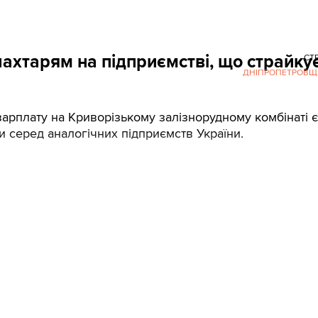
хтарям на підприємстві, що страйкує
СТ
ДНІПРОПЕТРОВЩ
зарплату на Криворізькому залізнорудному комбінаті 
 серед аналогічних підприємств України.