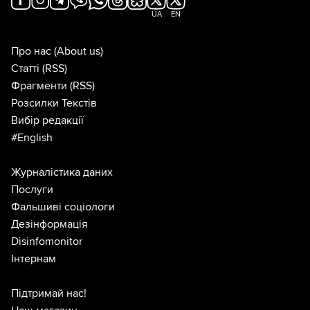
UA
EN
Про нас
(About us)
Статті
(RSS)
Фрагменти
(RSS)
Розсилки Текстів
Вибір редакції
#English
Журналістика даних
Послуги
Фальшиві соціологи
Дезінформація
Disinfomonitor
Інтернам
Підтримай нас!