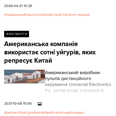
2026-04-21 10:26
львівщина
нацполіція
рабство
торгівля людьми
ФРАГМЕНТИ
Американська компанія
використає сотні уйгурів, яких
репресує Китай
Американський виробник
пультів дистанційного
керування Universal Electronics
Inc. уклав угоду з владою в
Сіньцзяні щодо перевезення
сотень уйгурських робітників
2021-10-08 15:06
на свій завод у місті Ціньчжоу,
репресії
уйгури
китай
рабство
сша
скандал
що на півдні Китаю. У компанії