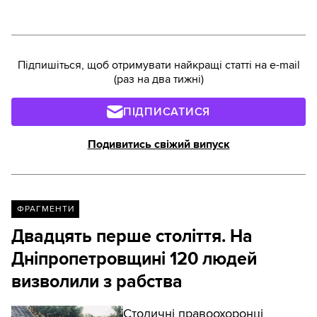
заявили, що ставляться до
них, так само як і до інших
робітників, та не розцінюють їх
наймання як примусову
Підпишіться, щоб отримувати найкращі статті на e-mail
працю.
(раз на два тижні)
ПІДПИСАТИСЯ
Подивитись свіжий випуск
ФРАГМЕНТИ
Двадцять перше століття. На
Дніпропетровщині 120 людей
визволили з рабства
Столичні правоохоронці