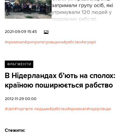
затримали групу осіб, які
утримували 120 людей у
трудовому рабстві.
2021-09-09 15:45
кримінал
дніпропетровщина
рабство
аграрії
ФРАГМЕНТИ
В Нідерландах б’ють на сполох:
країною поширюється рабство
2012-11-29 00:00
світ
торгівля людьми
рабство
кримінал
нідерланди
Стежити: