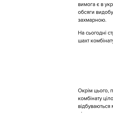
вимога є в укр
обсяги видобу
захмарною.
На сьогодні с
шахт комбінату
Окрім цього, 
комбінату ціл
відбуваються м