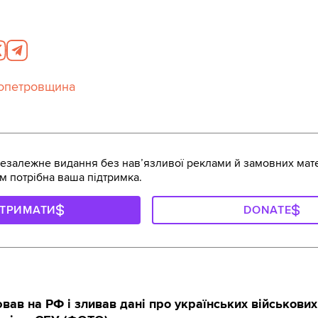
опетровщина
залежне видання без навʼязливої реклами й замовних мате
м потрібна ваша підтримка.
ДТРИМАТИ
DONATE
ав на РФ і зливав дані про українських військових