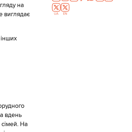
огляду на
не виглядає
UA
EN
 інших
зорудного
 а вдень
х сімей. На