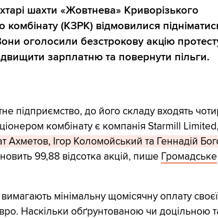
хтарі шахти «Жовтнева» Криворізького
о комбінату (КЗРК) відмовилися підніматис
 Вони оголосили безстрокову акцію протест
двищити зарплатню та повернути пільги.
не підприємство, до його складу входять чоти
іонером комбінату є компанія Starmill Limited
ат Ахметов, Ігор Коломойський та Геннадій Бо
ановить 99,88 відсотка акцій, пише
Громадське
 вимагають мінімальну щомісячну оплату своєї
євро. Наскільки обґрунтованою чи доцільною т