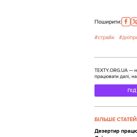
Поширити
:
страйк
дніпр
TEXTY.ORG.UA — не
працювати далі, на
ПІ
БІЛЬШЕ СТАТЕЙ
Дезертир працюв