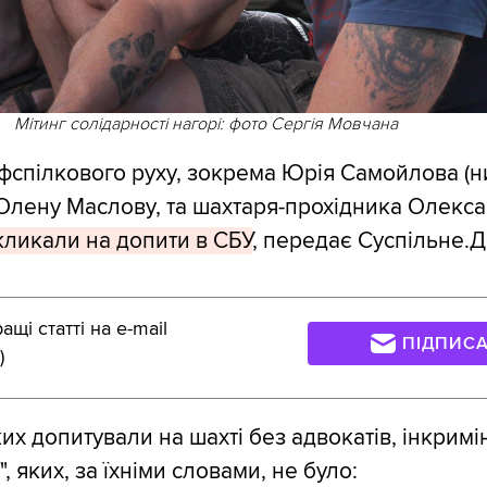
Мітинг солідарності нагорі: фото Сергія Мовчана
офспілкового руху, зокрема Юрія Самойлова (н
 Олену Маслову, та шахтаря-прохідника Олекс
кликали на допити в СБУ
, передає Суспільне.Д
щі статті на e-mail
ПІДПИС
)
ких допитували на шахті без адвокатів, інкримі
ї", яких, за їхніми словами, не було: