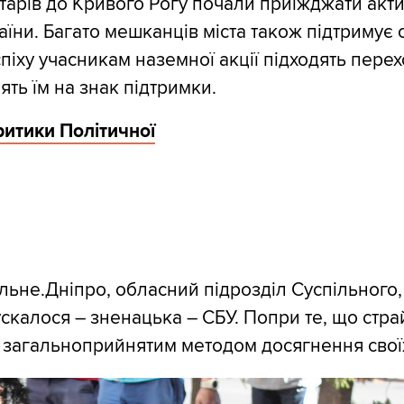
тарів до Кривого Рогу почали приїжджати акти
аїни. Багато мешканців міста також підтримує 
піху учасникам наземної акції підходять перех
ять їм на знак підтримки.
тики Політичної
льне.Дніпро, обласний підрозділ Суспільного,
ускалося – зненацька – СБУ. Попри те, що стра
 загальноприйнятим методом досягнення свої