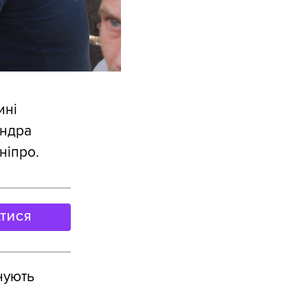
ині
андра
ніпро.
АТИСЯ
нують