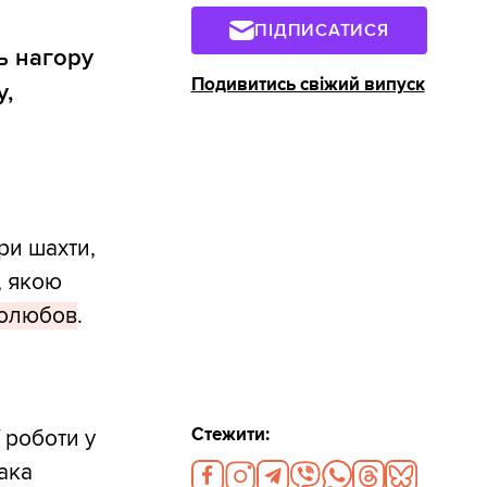
ПІДПИСАТИСЯ
ь нагору
Подивитись свіжий випуск
у,
ри шахти,
, якою
голюбов
.
Стежити:
 роботи у
ака