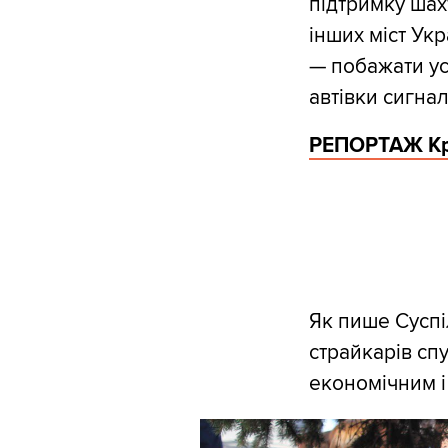
підтримку шах
інших міст Укр
— побажати ус
автівки сигнал
РЕПОРТАЖ Кри
Як пише Суспі
страйкарів сп
економічним і