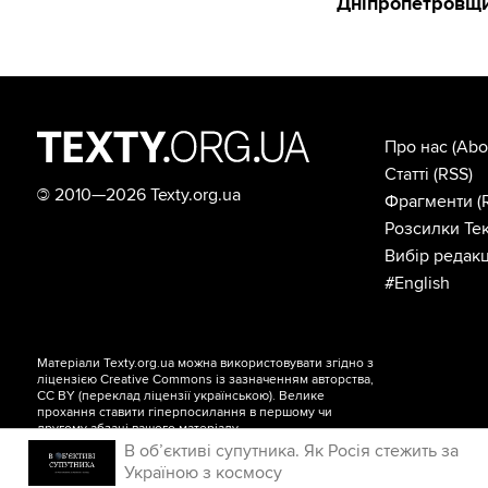
Дніпропетровщи
Про нас
(Abo
Статті
(RSS)
©
2010—2026 Texty.org.ua
Фрагменти
(
Розсилки Тек
Вибір редакц
#English
Матеріали Texty.org.ua можна використовувати згідно з
ліцензією
Creative Commons із зазначенням авторства,
CC BY
(переклад ліцензії
українською
). Велике
прохання ставити гіперпосилання в першому чи
другому абзаці вашого матеріалу.
В об’єктиві супутника. Як Росія стежить за
Україною з космосу