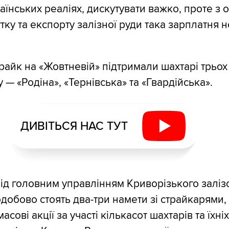
аїнських реаліях, дискутувати важко, проте з 
тку та експорту залізної руди така зарплатня 
трайк на «Жовтневій» підтримали шахтарі трьох
 — «Родіна», «Тернівська» та «Гвардійська».
ДИВІТЬСЯ НАС ТУТ
під головним управлінням Криворізького залі
одобово стоять два-три намети зі страйкарями,
асові акції за участі кількасот шахтарів та їхні