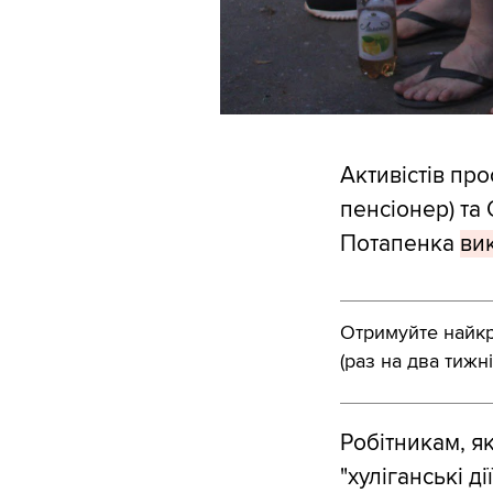
Активістів пр
пенсіонер) та
Потапенка
ви
Отримуйте найкра
(раз на два тижні
Робітникам, я
"хуліганські ді