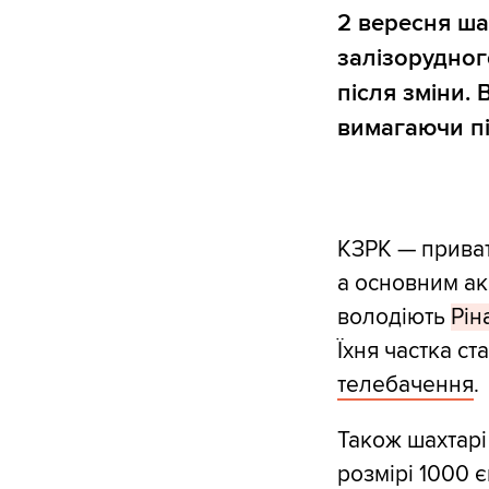
2 вересня ша
залізорудног
після зміни.
вимагаючи пі
КЗРК — приват
а основним акц
володіють
Рін
Їхня частка ст
телебачення
.
Також шахтарі
розмірі 1000 