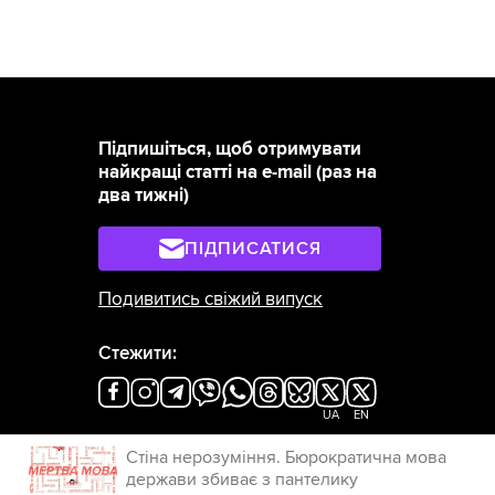
Підпишіться, щоб отримувати
найкращі статті на e-mail (раз на
два тижні)
ПІДПИСАТИСЯ
Подивитись свіжий випуск
Стежити:
×
UA
EN
Стіна нерозуміння. Бюрократична мова
держави збиває з пантелику