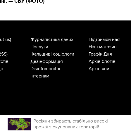
ні, — СБУ (ФОТО)
ut us)
Журналістика даних
Підтримай нас!
Послуги
Наш магазин
RSS)
Фальшиві соціологи
Графік Дня
стів
Дезінформація
Архів блогів
ії
Disinfomonitor
Архів книг
Інтернам
Росіяни збирають стабільно високі
врожаї з окупованих територій