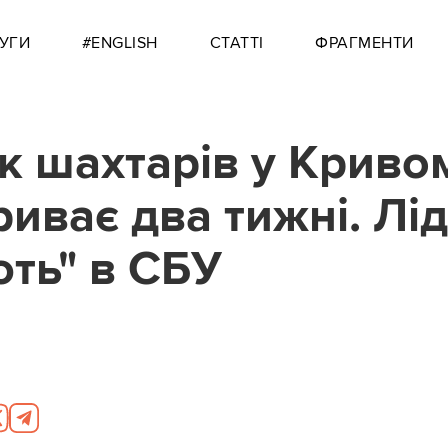
УГИ
#ENGLISH
СТАТТІ
ФРАГМЕНТИ
к шахтарів у Криво
риває два тижні. Лі
ють" в СБУ