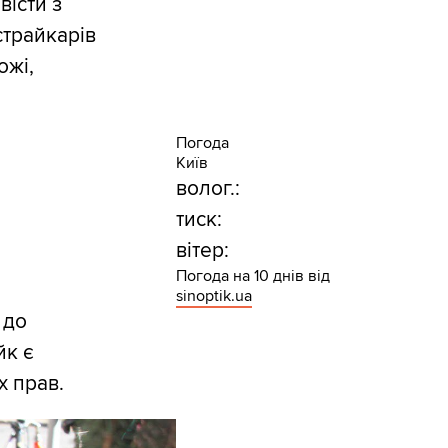
вісти з
страйкарів
ожі,
Погода
Київ
волог.:
тиск:
вітер:
Погода на 10 днів від
sinoptik.ua
 до
йк є
х прав.