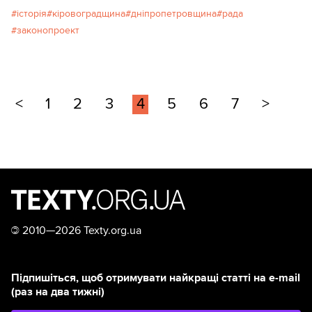
історія
кіровоградщина
дніпропетровщина
рада
законопроект
<
1
2
3
4
5
6
7
>
©
2010—2026 Texty.org.ua
Підпишіться, щоб отримувати найкращі статті на e-mail
(раз на два тижні)