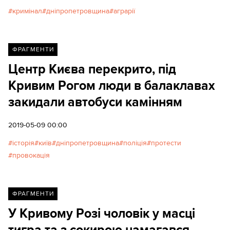
кримінал
дніпропетровщина
аграрії
ФРАГМЕНТИ
Центр Києва перекрито, під
Кривим Рогом люди в балаклавах
закидали автобуси камінням
2019-05-09 00:00
історія
київ
дніпропетровщина
поліція
протести
провокація
ФРАГМЕНТИ
У Кривому Розі чоловік у масці