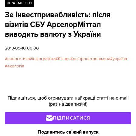
ФРАГМЕНТИ
Зе інвестпривабливість: після
візитів СБУ АрселорМіттал
виводить валюту з України
2019-09-10 00:00
енергетика
інфографіка
бізнес
дніпропетровщина
україна
екологія
Підпишіться, щоб отримувати найкращі статті на e-mail
(раз на два тижні)
ПІДПИСАТИСЯ
Подивитись свіжий випуск