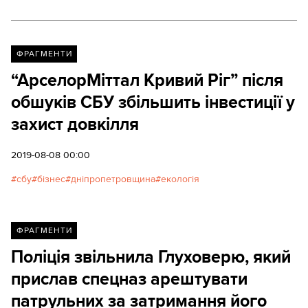
ФРАГМЕНТИ
“АрселорМіттал Кривий Ріг” після
обшуків СБУ збільшить інвестиції у
захист довкілля
2019-08-08 00:00
сбу
бізнес
дніпропетровщина
екологія
ФРАГМЕНТИ
Поліція звільнила Глуховерю, який
прислав спецназ арештувати
патрульних за затримання його