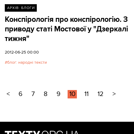
АРХІВ: БЛОГИ
Конспірологія про конспірологію. З
приводу статі Мостової у "Дзеркалі
тижня"
2012-06-25 00:00
блог: народні тексти
<
6
7
8
9
10
11
12
>