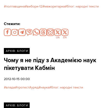
полтавщина
вибори-12
мажоритарка
блог: народні тексти
Стежити:
UA
EN
АРХІВ: БЛОГИ
Чому я не піду з Академією наук
пікетувати Кабмін
2012-10-15 00:00
влада
протест
уряд
наука
блог: народні тексти
АРХІВ: БЛОГИ