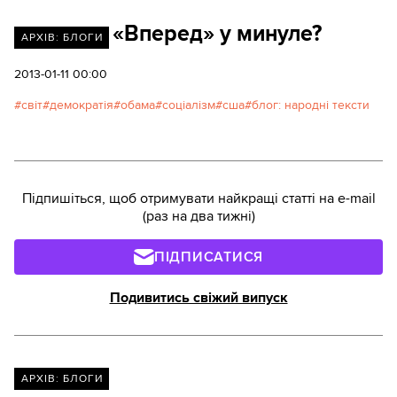
«Вперед» у минуле?
АРХІВ: БЛОГИ
2013-01-11 00:00
світ
демократія
обама
соціалізм
сша
блог: народні тексти
Підпишіться, щоб отримувати найкращі статті на e-mail
(раз на два тижні)
ПІДПИСАТИСЯ
Подивитись свіжий випуск
АРХІВ: БЛОГИ