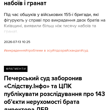
набоїв і гранат
Під час обшуків у військових 155-ї бригади, які
фігурують у справі про викрадення двох братів на
Київщині, виявили більш ніж тисячу набоїв та
гранат.
2026-07-13 10:25
викрадення
проблеми в зсу
підозра
скандал
суд
ФРАГМЕНТИ
Печерський суд заборонив
«Слідству.Інфо» та ЦПК
публікувати розслідування про 143
обʼєкти нерухомості брата
директора ДБР