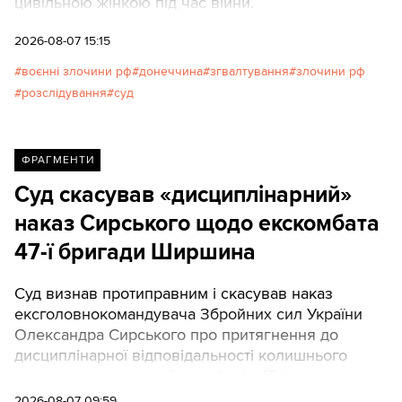
цивільною жінкою під час війни.
2026-08-07 15:15
воєнні злочини рф
донеччина
згвалтування
злочини рф
розслідування
суд
ФРАГМЕНТИ
Суд скасував «дисциплінарний»
наказ Сирського щодо екскомбата
47-ї бригади Ширшина
Суд визнав протиправним і скасував наказ
ексголовнокомандувача Збройних сил України
Олександра Сирського про притягнення до
дисциплінарної відповідальності колишнього
командира одного з батальйонів 47-ї окремої
механізованої бригади Олександра Ширшина.
2026-08-07 09:59