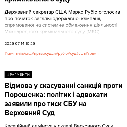
Державний секретар США Марко Рубіо оголосив
про початок загальнодержавної кампанії,
спрямованої на системне обмеження діяльності
Міжнародного кримінального суду (МКС).
2026-07-14 10:26
кампанія
мкс
правосуддя
рубіо
суд
сша
трамп
ФРАГМЕНТИ
Відмова у скасуванні санкцій проти
Порошенка: політик і адвокати
заявили про тиск СБУ на
Верховний Суд
Касаційний адмінсуд у складі Верховного Суду