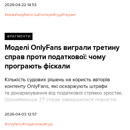
вартою, називаючи дії поліцейських пріоритетом
2026-04-22 14:53
"власної безпеки", сама Дудіна описує події як
київ
недбалість
поліція
суд
теракт
ситуацію критичної невизначеності, де відкриття
вогню наосліп у житловому кварталі могло
призвести до ще більшої кількості жертв серед
цивільних.
ФРАГМЕНТИ
Моделі OnlyFans виграли третину
справ проти податкової: чому
програють фіскали
Кількість судових рішень на користь авторів
контенту OnlyFans, які оскаржують штрафи
та донарахування від податкової стрімко зростає.
Щонайменше 27 справ завершилися повністю
або частково на користь позивачів.
2026-04-03 12:57
onlyfans
податкова
суд