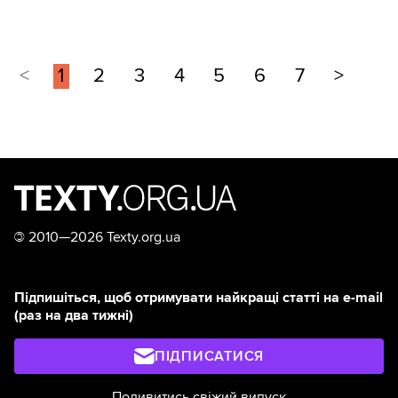
<
1
2
3
4
5
6
7
>
©
2010—2026 Texty.org.ua
Підпишіться, щоб отримувати найкращі статті на e-mail
(раз на два тижні)
ПІДПИСАТИСЯ
Подивитись свіжий випуск