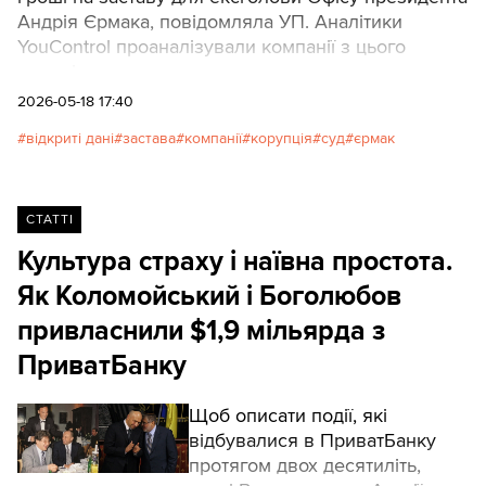
Андрія Єрмака, повідомляла УП. Аналітики
YouControl проаналізували компанії з цього
переліку.
2026-05-18 17:40
відкриті дані
застава
компанії
корупція
суд
єрмак
СТАТТІ
Культура страху і наївна простота.
Як Коломойський і Боголюбов
привласнили $1,9 мільярда з
ПриватБанку
Щоб описати події, які
відбувалися в ПриватБанку
протягом двох десятиліть,