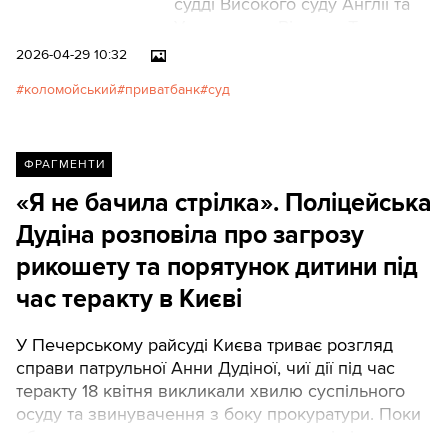
судді Високого суду Англії та
Уельсу серу Вільяму Троверу
знадобилося близько 300 тис.
2026-04-29 10:32
слів. Остаточне рішення в
коломойський
приватбанк
суд
судовій справі проти колишніх
власників ПриватБанку Ігоря
Коломойського та Геннадія
Боголюбова було ухвалене 30
ФРАГМЕНТИ
липня 2025 року.Texty.org.ua
«Я не бачила стрілка». Поліцейська
прочитали повний текст
Дудіна розповіла про загрозу
рішення і відтворили
атмосферу, яка панувала в
рикошету та порятунок дитини під
найбільшому банку країни в
час теракту в Києві
період, коли, за висновками
суду, через систему
У Печерському райсуді Києва триває розгляд
кредитування пов’язаних
справи патрульної Анни Дудіної, чиї дії під час
компаній із нього виводилися
теракту 18 квітня викликали хвилю суспільного
мільярди доларів.
осуду та звинувачення з боку прокуратури. Поки
обвинувачення наполягає на триманні під