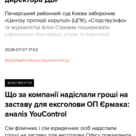
Печерський районний суд Києва заборонив
«Центру протидії корупції» (ЦПК), «Слідству.Інфо»
та журналістці Аліні Стрижак поширювати
інформацію про майно, угоди та інвестиції
харківського бізнесмена Олександра Сухачова,
який є рідним братом директора Державного
2026-07-07 17:02
бюро розслідувань (ДБР) Олексія Сухачова.
дбр
майно
розслідування
суд
ФРАГМЕНТИ
Що за компанії надіслали гроші на
заставу для ексголови ОП Єрмака:
аналіз YouControl
Сім фізичних і сім юридичних осіб надіслали
гроші на заставу для ексголови Офісу президента