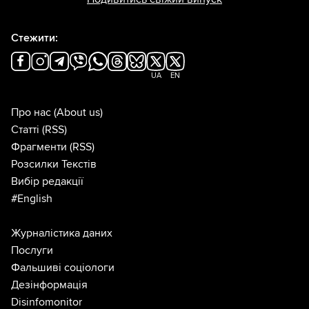
Стежити:
UA
EN
Про нас
(About us)
Статті
(RSS)
Фрагменти
(RSS)
Розсилки Текстів
Вибір редакції
#English
Журналістика даних
Послуги
Фальшиві соціологи
Дезінформація
Disinfomonitor