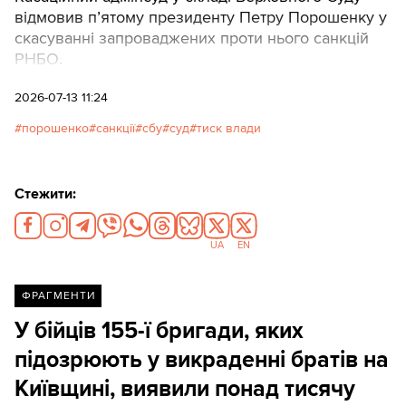
відмовив п’ятому президенту Петру Порошенку у
скасуванні запроваджених проти нього санкцій
РНБО.
2026-07-13 11:24
порошенко
санкції
сбу
суд
тиск влади
Стежити:
UA
EN
ФРАГМЕНТИ
У бійців 155-ї бригади, яких
підозрюють у викраденні братів на
Київщині, виявили понад тисячу