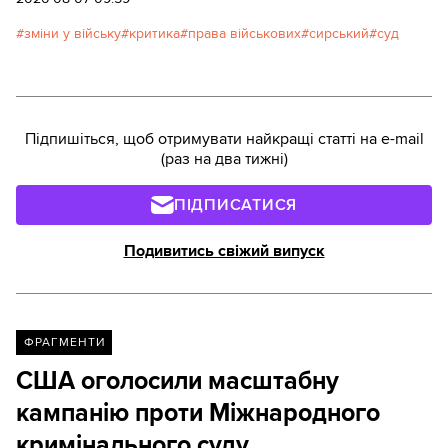
зміни у війську
критика
права військових
сирський
суд
Підпишіться, щоб отримувати найкращі статті на e-mail
(раз на два тижні)
ПІДПИСАТИСЯ
Подивитись свіжий випуск
ФРАГМЕНТИ
США оголосили масштабну
кампанію проти Міжнародного
кримінального суду