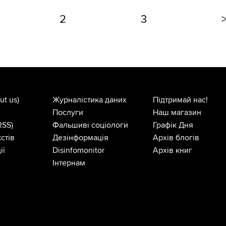
2
3
ut us)
Журналістика даних
Підтримай нас!
Послуги
Наш магазин
RSS)
Фальшиві соціологи
Графік Дня
стів
Дезінформація
Архів блогів
ії
Disinfomonitor
Архів книг
Інтернам