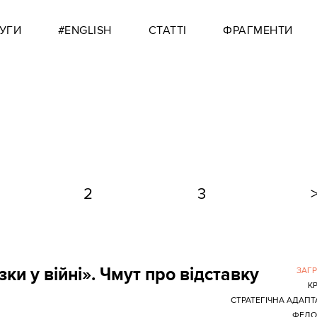
УГИ
#ENGLISH
СТАТТІ
ФРАГМЕНТИ
2
3
и у війні». Чмут про відставку
ЗАГ
К
СТРАТЕГІЧНА АДАПТ
ФЕДО