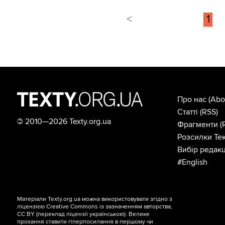
<
1
Про нас
(Abo
Статті
(RSS)
©
2010—2026 Texty.org.ua
Фрагменти
(
Розсилки Тек
Вибір редакц
#English
Матеріали Texty.org.ua можна використовувати згідно з
ліцензією
Creative Commons із зазначенням авторства,
CC BY
(переклад ліцензії
українською
). Велике
прохання ставити гіперпосилання в першому чи