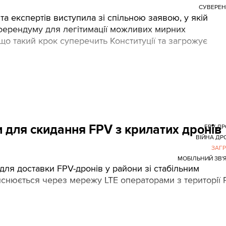
СУВЕРЕН
та експертів виступила зі спільною заявою, у якій
еферендуму для легітимації можливих мирних
о такий крок суперечить Конституції та загрожує
и для скидання FPV з крилатих дронів
FPV-Д
ВІЙНА ДР
ЗАГ
МОБІЛЬНИЙ ЗВ'
для доставки FPV-дронів у райони зі стабільним
снюється через мережу LTE операторами з території 