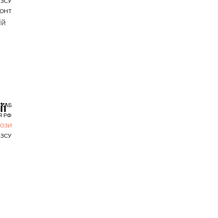
 ЗСУ
ОНТ
ій
ії
КАБ
Я РФ
РОЗИ
 ЗСУ