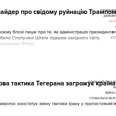
найдер про свідому руйнацію Трампо
ГЕОПОЛІ
ДЕМОКР
ЗАГ
воєму блозі пише про те, як адміністрація президента
ТР
ило Сполучені Штати лідером західного світу.
ІСТ
виданням iPress.
нова тактика Тегерана загрожує країн
БЛИЗЬКИЙ СХІД В
В
ВІЙНА 
ГЛОБАЛЬНА БЕЗ
волос констатує зміну тактики Ірану у протистоянні 
ЗАГ