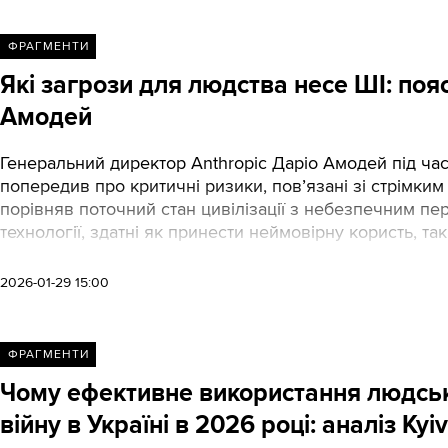
ФРАГМЕНТИ
Які загрози для людства несе ШІ: поя
Амодей
Генеральний директор Anthropic Даріо Амодей під час
попередив про критичні ризики, пов’язані зі стрімким
порівняв поточний стан цивілізації з небезпечним п
технології, здатні як принести неймовірну користь, та
контролю.
2026-01-29 15:00
ФРАГМЕНТИ
Чому ефективне використання людськи
війну в Україні в 2026 році: аналіз Ky