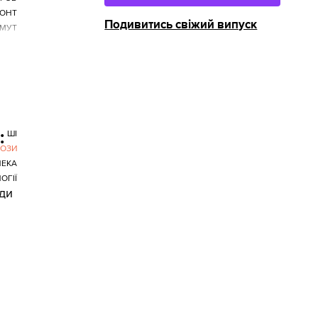
ОНТ
Подивитись свіжий випуск
.
МУТ
:
ШІ
РОЗИ
ПЕКА
ОГІЇ
яди