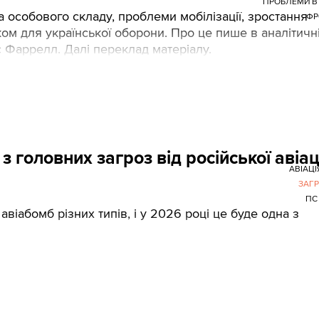
ПРОБЛЕМИ В
а особового складу, проблеми мобілізації, зростання
ФР
ом для української оборони. Про це пише в аналітичн
с Фаррелл. Далі переклад матеріалу.
 головних загроз від російської авіац
АВІАЦІ
ЗАГ
ПС
віабомб різних типів, і у 2026 році це буде одна з