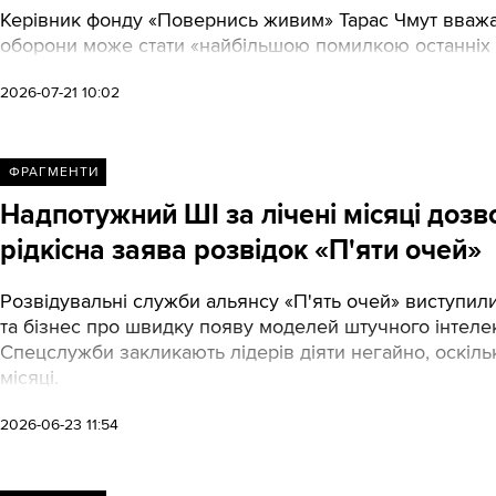
Керівник фонду «Повернись живим» Тарас Чмут вважа
оборони може стати «найбільшою помилкою останніх р
2026-07-21 10:02
ФРАГМЕНТИ
Надпотужний ШІ за лічені місяці дозв
рідкісна заява розвідок «П'яти очей»
Розвідувальні служби альянсу «П'ять очей» виступил
та бізнес про швидку появу моделей штучного інтелект
Спецслужби закликають лідерів діяти негайно, оскіль
місяці.
2026-06-23 11:54