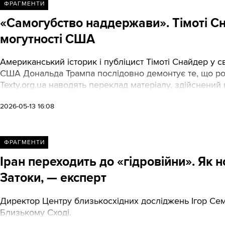
ФРАГМЕНТИ
«Самогубство наддержави». Тімоті С
могутності США
Американський історик і публіцист Тімоті Снайдер у с
США Дональда Трампа послідовно демонтує те, що роб
Texty.org.ua наводять переклад матеріалу, здійснений 
2026-05-13 16:08
ФРАГМЕНТИ
Іран переходить до «гідровійни». Як 
Затоки, — експерт
Директор Центру близькосхідних досліджень Ігор Семи
Близькому Сході.