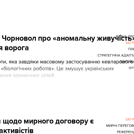
а Чорновол про «аномальну живучість
ВІЙНА ДР
ЗАГ
я ворога
ПІ
СТРАТЕГІЧНА АДАПТ
хоти, яка завдяки масовому застосуванню кевларового
ТАКТИК
 «біологічних роботів». Це змушує українських
ФР
щення одиничних цілей.
м щодо мирного договору є
ЗАГ
МИРНІ ПЕРЕГО
ктивістів
РЕФЕРЕН