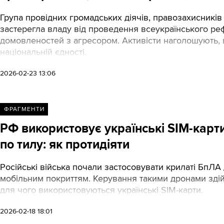
Група провідних громадських діячів, правозахисників 
застерегла владу від проведення всеукраїнського р
домовленостей з агресором. Активісти наголошують, щ
національній єдності.
2026-02-23 13:06
ФРАГМЕНТИ
РФ використовує українські SIM-карт
по тилу: як протидіяти
Російські війська почали застосовувати крилаті БпЛА 
мобільним покриттям. Керування такими дронами здій
для чого використовуються українські SIM-карти.
2026-02-18 18:01