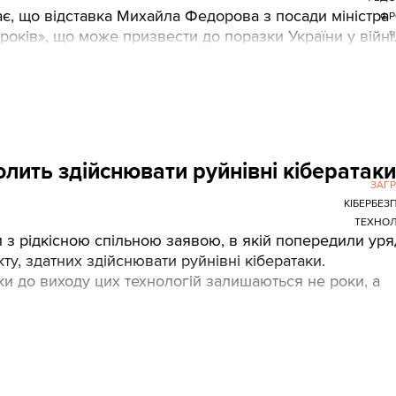
є, що відставка Михайла Федорова з посади міністра
ФР
оків», що може призвести до поразки України у війні
Ч
олить здійснювати руйнівні кібератаки
ЗАГ
КІБЕРБЕЗ
ТЕХНОЛ
и з рідкісною спільною заявою, в якій попередили ур
у, здатних здійснювати руйнівні кібератаки.
ки до виходу цих технологій залишаються не роки, а