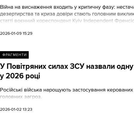
Війна на виснаження входить у критичну фазу: нестач
дезертирства та криза довіри стають головним виклик
статті воєнний кореспондент Kyiv Independent Френсі
2026-01-09 15:29
ФРАГМЕНТИ
У Повітряних силах ЗСУ назвали одну з
у 2026 році
Російські війська нарощують застосування керованих а
головних загроз.
2026-01-02 13:23