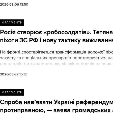
2026-03-06 13:50
ФРАГМЕНТИ
Росія створює «робосолдатів». Тетян
піхоти ЗС РФ і нову тактику виживанн
На фронті спостерігається трансформація ворожої пі
захисту та спеціальних препаратів перетворюється на
операторів витрачати велику кількість дронів на зни
2026-02-27 15:12
ФРАГМЕНТИ
Спроба нав’язати Україні референду
протиправною, — заява громадських а