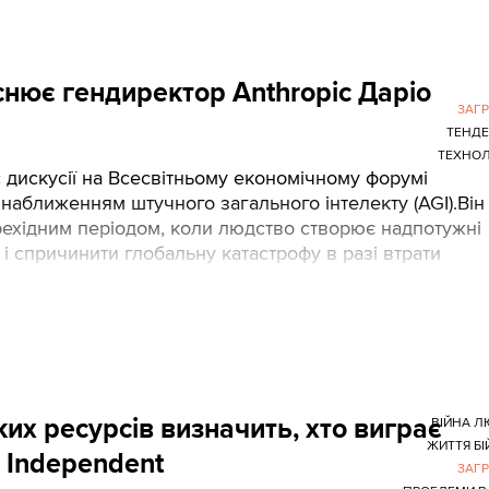
снює гендиректор Anthropic Даріо
ЗАГ
ТЕНДЕ
ТЕХНОЛ
 дискусії на Всесвітньому економічному форумі
 наближенням штучного загального інтелекту (AGI).Він
ерехідним періодом, коли людство створює надпотужні
к і спричинити глобальну катастрофу в разі втрати
х ресурсів визначить, хто виграє
ВІЙНА 
ЖИТТЯ БІ
iv Independent
ЗАГ