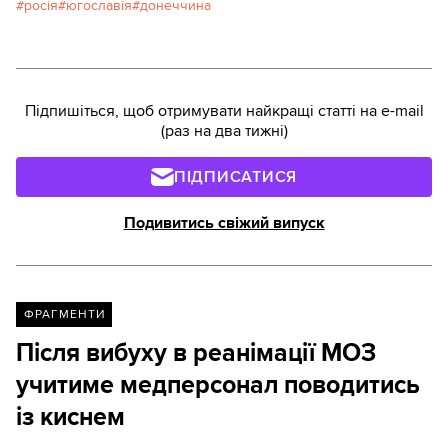
росія
югославія
донеччина
Підпишіться, щоб отримувати найкращі статті на e-mail
(раз на два тижні)
ПІДПИСАТИСЯ
Подивитись свіжий випуск
ФРАГМЕНТИ
Після вибуху в реанімації МОЗ
учитиме медперсонал поводитись
із киснем