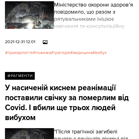
Міністерство охорони здоров’я
повідомило, що разом з
рятувальниками ініціює
навчання та консультаційну
підтримку медзакладам щодо
роботи з концентрованим
2021-12-31 12:01
киснем.
прикарпаття
пожежа
трагедія
медицина
вибух
ФРАГМЕНТИ
У насиченій киснем реанімації
поставили свічку за померлим від
Covid. І вбили ще трьох людей
вибухом
"Після трагічної загибелі
одного з пацієнтів лікарні від