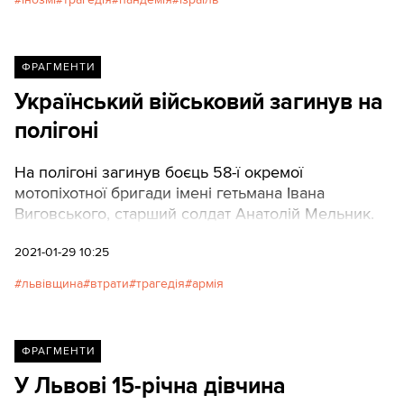
важкому. В Ізраїлі рівень
вакцинації високий, тому
карантинні обмеження
знімаються.
ФРАГМЕНТИ
Український військовий загинув на
полігоні
На полігоні загинув боєць 58-ї окремої
мотопіхотної бригади імені гетьмана Івана
Виговського, старший солдат Анатолій Мельник.
2021-01-29 10:25
львівщина
втрати
трагедія
армія
ФРАГМЕНТИ
У Львові 15-річна дівчина