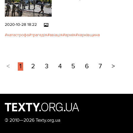
2020-10-28 18:22
катастрофа
трагедія
авіація
армія
харківщина
<
1
2
3
4
5
6
7
>
©
2010—2026 Texty.org.ua