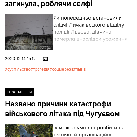
загинула, роблячи селфі
Як попередньо встановили
слідчі Личаківського відділу
поліції Львова, дівчина
померла внаслідок ураження
електричним струмом під час
того, як робила селфі на
2020-12-14 15:12
товарному вагоні й
доторкнулася до
суспільство
трагедія
соцмережі
львів
високовольтної лінії
електропередач.
ФРАГМЕНТИ
Названо причини катастрофи
військового літака під Чугуєвом
Їх можна умовно розбити на
технічні й організаційні.