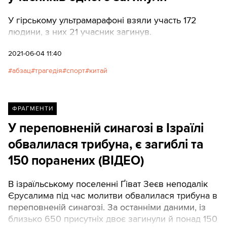
У гірському ультрамарафоні взяли участь 172
людини, з них 21 учасник загинув.
2021-06-04 11:40
абзац
трагедія
спорт
китай
ФРАГМЕНТИ
У переповненій синагозі в Ізраїлі
обвалилася трибуна, є загиблі та
150 поранених (ВІДЕО)
В ізраїльському поселенні Ґіват Зеєв неподалік
Єрусалима під час молитви обвалилася трибуна в
переповненій синагозі. За останніми даними, із
близько 650 присутніх двоє загинули й понад 150