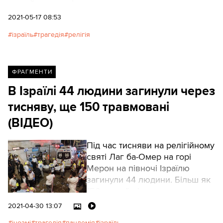
людей поранені.
2021-05-17 08:53
ізраїль
трагедія
релігія
ФРАГМЕНТИ
В Ізраїлі 44 людини загинули через
тисняву, ще 150 травмовані
(ВІДЕО)
Під час тисняви на релігійному
святі Лаг ба-Омер на горі
Мерон на півночі Ізраїлю
загинули 44 людини. Більш як
150 людей дістали поранення,
шість із них перебувають у
2021-04-30 13:07
критичному стані, а 18 — у
інозмі
трагедія
пандемія
ізраїль