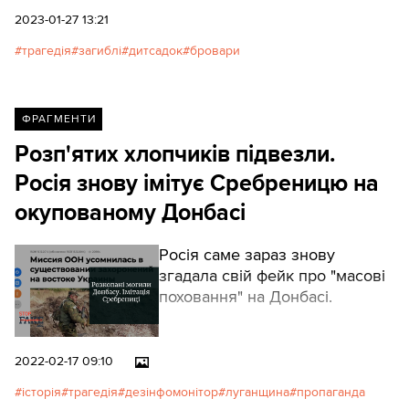
дня маму з донькою поховали в селі
2023-01-27 13:21
Новоукраїнське, що на Ріпкинщині, це 30
трагедія
загиблі
дитсадок
бровари
кілометрів до Чернігова. Там живуть її батьки.
ФРАГМЕНТИ
Розп'ятих хлопчиків підвезли.
Росія знову імітує Сребреницю на
окупованому Донбасі
Росія саме зараз знову
згадала свій фейк про "масові
поховання" на Донбасі.
2022-02-17 09:10
історія
трагедія
дезінфомонітор
луганщина
пропаганда