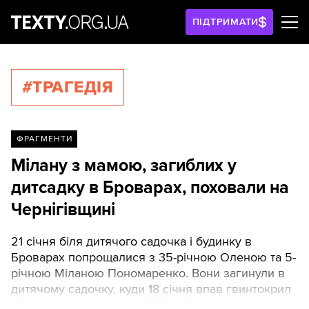
ПІДТРИМАТИ
#ТРАГЕДІЯ
ФРАГМЕНТИ
Мілану з мамою, загиблих у
дитсадку в Броварах, поховали на
Чернігівщині
21 січня біля дитячого садочка і будинку в
Броварах попрощалися з 35-річною Оленою та 5-
річною Міланою Пономаренко. Вони загинули в
дитячому садочку, куди 18 січня впав гвинтокрил
«Пума» з керівниками МВС на борту. Наступного