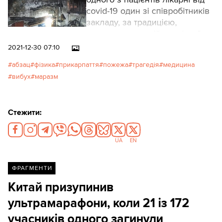
covid-19 один зі співробітників
закладу, за традицією,
поставив заупокійну свічку", –
розповіли рятувальники.
2021-12-30 07:10
абзац
фізика
прикарпаття
пожежа
трагедія
медицина
вибух
маразм
Стежити:
UA
EN
ФРАГМЕНТИ
Китай призупинив
ультрамарафони, коли 21 із 172
учасників одного загинули