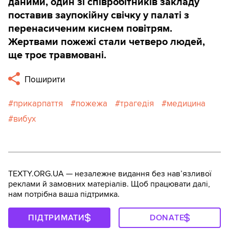
даними, один зі співробітників закладу
поставив заупокійну свічку у палаті з
перенасиченим киснем повітрям.
Жертвами пожежі стали четверо людей,
ще троє травмовані.
Поширити
прикарпаття
пожежа
трагедія
медицина
вибух
TEXTY.ORG.UA — незалежне видання без навʼязливої
реклами й замовних матеріалів. Щоб працювати далі,
нам потрібна ваша підтримка.
ПІДТРИМАТИ
DONATE