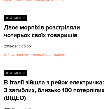
ФРАГМЕНТИ
Двоє морпіхів розстріляли
чотирьох своїх товаришів
2018-02-15 00:00
кримінал
трагедія
донеччина
армія
ФРАГМЕНТИ
В Італії зійшла з рейок електричка:
3 загиблих, близько 100 потерпілих
(ВІДЕО)