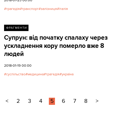
2018-01-25 00:00
трагедія
транспорт
залізниця
італія
ФРАГМЕНТИ
Супрун: від початку спалаху через
ускладнення кору померло вже 8
людей
2018-01-19 00:00
суспільство
медицина
трагедія
україна
<
2
3
4
5
6
7
8
>