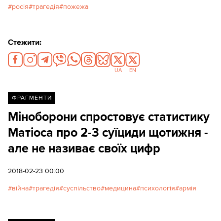
росія
трагедія
пожежа
Стежити:
UA
EN
ФРАГМЕНТИ
Міноборони спростовує статистику
Матіоса про 2-3 суїциди щотижня -
але не називає своїх цифр
2018-02-23 00:00
війна
трагедія
суспільство
медицина
психологія
армія