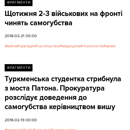
ФРАГМЕНТИ
Щотижня 2-3 військових на фронті
чинять самогубства
2018-02-21 00:00
війна
трагедія
суспільство
медицина
психологія
армія
ФРАГМЕНТИ
Туркменська студентка стрибнула
з моста Патона. Прокуратура
розслідує доведення до
самогубства керівництвом вишу
2018-02-19 00:00
трагедія
київ
скандал
туркменістан