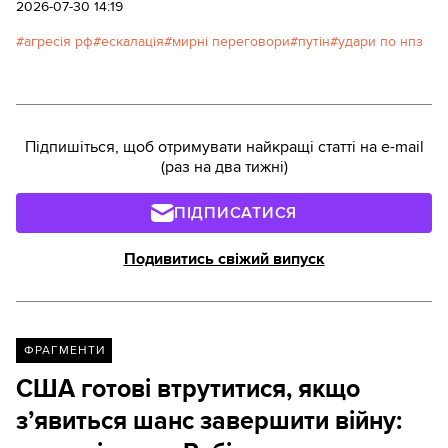
на російського лідера проєктують стратегічну
2026-07-30 14:19
логіку, за якою він не грає.
агресія рф
ескалація
мирні переговори
путін
удари по нпз
Підпишіться, щоб отримувати найкращі статті на e-mail
(раз на два тижні)
ПІДПИСАТИСЯ
Подивитись свіжий випуск
ФРАГМЕНТИ
США готові втрутитися, якщо
з’явиться шанс завершити війну: