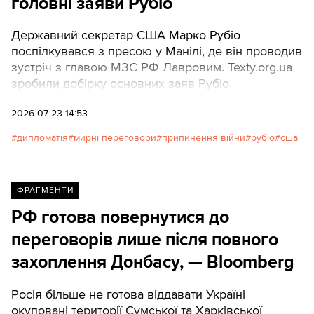
головні заяви Рубіо
Державний секретар США Марко Рубіо
поспілкувався з пресою у Манілі, де він проводив
зустріч з главою МЗС РФ Лавровим. Texty.org.ua
зробили добірку основних заяв Рубіо.
2026-07-23 14:53
дипломатія
мирні переговори
припинення війни
рубіо
сша
ФРАГМЕНТИ
РФ готова повернутися до
переговорів лише після повного
захоплення Донбасу, — Bloomberg
Росія більше не готова віддавати Україні
окуповані території Сумської та Харківської