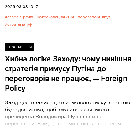
тривалої війни на виснаження, розраховуючи
2026-08-03 10:17
зламати опір України та Заходу вже цієї зими.
агресія рф
війна
ескалація
мирні переговори
путін
стратегія рф
ФРАГМЕНТИ
Хибна логіка Заходу: чому нинішня
стратегія примусу Путіна до
переговорів не працює, — Foreign
Policy
Захід досі вважає, що військового тиску зрештою
буде достатньо, щоб змусити російського
президента Володимира Путіна піти на
переговори. Втім, це є помилкою та провалом
західного «дзеркального відображення», оскільки