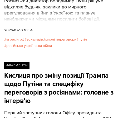
Російський диктатор Володимир Путін рішуче
відхиляє будь-які заклики до мирного
врегулювання війни з Україною та планує
найближчими місяцями посилити бойові дії.
2026-07-10 10:54
агресія рф
ескалація
мирні переговори
путін
російсько-українська війна
ФРАГМЕНТИ
Кислиця про зміну позиції Трампа
щодо Путіна та специфіку
переговорів з росіянами: головне з
інтерв'ю
Перший заступник голови Офісу президента