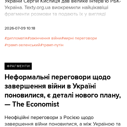
України Сергій Кислиця дав велике інтерв'ю РБК-
Україна. Texty.org.ua виокремили найцікавіші
фрагменти розмови та подають їх у вигляді
прямої мови дипломата.
2026-07-09 10:18
дипломатія
закінчення війни
мирні переговори
трамп-зеленський
трамп-путін
ФРАГМЕНТИ
Неформальні переговори щодо
завершення війни в Україні
поновилися, є деталі нового плану,
— The Economist
Неофіційні переговори з Росією щодо
завершення війни поновилися, а між Україною та