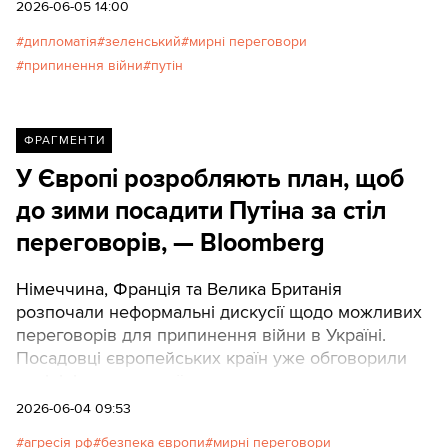
2026-06-05 14:00
дипломатія
зеленський
мирні переговори
припинення війни
путін
ФРАГМЕНТИ
У Європі розробляють план, щоб
до зими посадити Путіна за стіл
переговорів, — Bloomberg
Німеччина, Франція та Велика Британія
розпочали неформальні дискусії щодо можливих
переговорів для припинення війни в Україні.
Посадовці європейських країн уже обговорили
цю ініціативу з українською стороною.
2026-06-04 09:53
агресія рф
безпека європи
мирні переговори