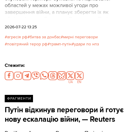
областей у межах можливої угоди про
завершення війни, а планує зберегти їх як
«буферні зони». Водночас Володимир Путін
наполягає на повному захопленні Донеччини.
2026-07-22 13:25
агресія рф
битва за донбас
мирні переговори
повітряний терор рф
трамп-путін
удари по нпз
Стежити:
UA
EN
ФРАГМЕНТИ
Путін відкинув переговори й готує
нову ескалацію війни, — Reuters