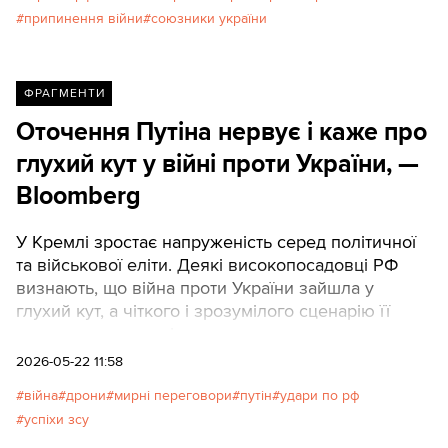
припинення війни
союзники україни
ФРАГМЕНТИ
Оточення Путіна нервує і каже про
глухий кут у війні проти України, —
Bloomberg
У Кремлі зростає напруженість серед політичної
та військової еліти. Деякі високопосадовці РФ
визнають, що війна проти України зайшла у
глухий кут, а чіткого і зрозумілого сценарію її
завершення наразі немає.
2026-05-22 11:58
війна
дрони
мирні переговори
путін
удари по рф
успіхи зсу