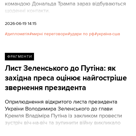
командою Дональда Трампа зараз відбуваються
щоденні контакти.
2026-06-19 14:15
дипломатія
мирні переговори
удари по рф
україна-сша
ФРАГМЕНТИ
Лист Зеленського до Путіна: як
західна преса оцінює найгостріше
звернення президента
Оприлюднення відкритого листа президента
України Володимира Зеленського до глави
Кремля Владіміра Путіна із закликом провести
зустріч віч-на-віч та зупинити війну викликало
резонанс у світових медіа.