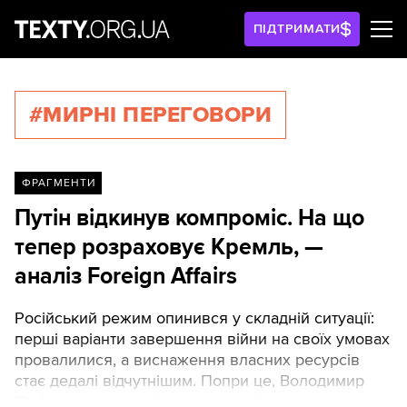
ПІДТРИМАТИ
#МИРНІ ПЕРЕГОВОРИ
ФРАГМЕНТИ
Путін відкинув компроміс. На що
тепер розраховує Кремль, —
аналіз Foreign Affairs
Російський режим опинився у складній ситуації:
перші варіанти завершення війни на своїх умовах
провалилися, а виснаження власних ресурсів
стає дедалі відчутнішим. Попри це, Володимир
Путін не планує змінювати курс і готується до