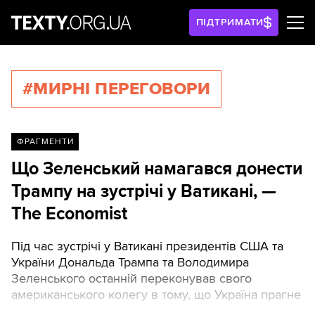
ПІДТРИМАТИ
#МИРНІ ПЕРЕГОВОРИ
ФРАГМЕНТИ
Що Зеленський намагався донести
Трампу на зустрічі у Ватикані, —
The Economist
Під час зустрічі у Ватикані президентів США та
України Дональда Трампа та Володимира
Зеленського останній переконував свого
американського колегу в тому, що Україна прагне
повного припинення вогню.