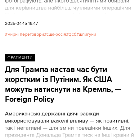
фотографують, але якого десятиліттями обирали
для керівництва найбільш чутливими операціями
Путіна, нещодавно став публічною особою,
"засвітившись" на переговорах зі США. Про це
2025-04-15 16:47
пише The Wall Street Journal. Нижче скорочений
мирні переговори
сша-росія
фсб
шпигуни
переклад від Texty.org.ua.
ФРАГМЕНТИ
Для Трампа настав час бути
жорстким із Путіним. Як США
можуть натиснути на Кремль, —
Foreign Policy
Американські державні діячі завжди
використовували важелі впливу — як позитивні,
так і негативні — для зміни поведінки інших. Для
президента Дональда Трампа тиск на інші країни й