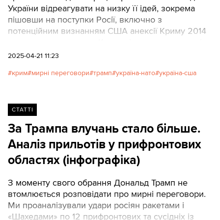
України відреагувати на низку її ідей, зокрема
пішовши на поступки Росії, включно з
потенційним визнанням США анексії Криму 2014
року та виключенням Києва зі списку кандидатів
на вступ до НАТО.
2025-04-21 11:23
крим
мирні переговори
трамп
україна-нато
україна-сша
СТАТТІ
За Трампа влучань стало більше.
Аналіз прильотів у прифронтових
областях (інфографіка)
З моменту свого обрання Дональд Трамп не
втомлюється розповідати про мирні переговори.
Ми проаналізували удари росіян ракетами і
«Шахедами» по 12 прифронтових та сусідніх із