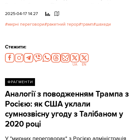
Росією областях. Після інавгурації кількість
влучань не лише не зменшилася, а, навпаки,
2025-04-17 14:27
збільшилася.Read in English
мирні переговори
ракетний терор
трамп
шахеди
Стежити:
UA
EN
ФРАГМЕНТИ
Аналогії з поводженням Трампа з
Росією: як США уклали
сумнозвісну угоду з Талібаном у
2020 році
У "мирних переговорах" з Росією адміністрація