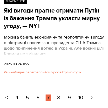
ФРАГМЕНТИ
Які вигоди прагне отримати Путін
із бажання Трампа укласти мирну
угоду, — NYT
Москва бачить економічну та геополітичну вигоду
в підтримці наполягань президента США Трампа
щодо припинення вогню в Україні. Але воєнні цілі
Кремля не змінилися.
2025-03-24 11:27
війна
мирні переговори
сша-росія
трамп-путін
<
4
5
6
7
8
9
10
>