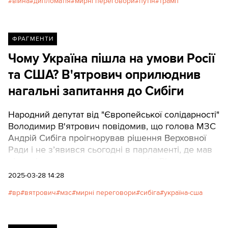
війна
дипломатія
мирні переговори
путін
трамп
ФРАГМЕНТИ
Чому Україна пішла на умови Росії
та США? В'ятрович оприлюднив
нагальні запитання до Сибіги
Народний депутат від "Європейської солідарності"
Володимир В'ятрович повідомив, що голова МЗС
Андрій Сибіга проігнорував рішення Верховної
Ради і не з’явився сьогодні в парламенті, де мав
відповідати на запитання депутатів. В'ятрович на
своїй сторінці у фейсбуці оприлюднив запитання,
2025-03-28 14:28
які збирався поставити міністру закордонних
вр
вятрович
мзс
мирні переговори
сибіга
україна-сша
справ, але не зміг це зробити через його неявку.
Нижче пряма мова народного депутата.