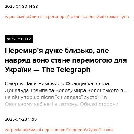
2025-04-30 14:33
дипломатія
мирні переговори
трамп-зеленський
трамп-путін
ФРАГМЕНТИ
Перемир'я дуже близько, але
навряд воно стане перемогою для
України — The Telegraph
Смерть Папи Римського Франциска звела
Дональда Трампа та Володимира Зеленського віч-
на-віч уперше після їх невдалої зустрічі в
Овальному кабінеті в лютому. Обидві сторони
назвали свою 15-хвилинну дискусію
продуктивною, а Зеленський назвав її потенційно
2025-04-28 14:19
«історичною».
агресія рф
мирні переговори
перемир'я
україна-сша