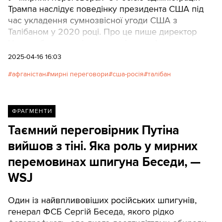
Трампа наслідує поведінку президента США під
час укладення сумнозвісної угоди США з
Талібаном у 2020 році. Про це пише директор
Центру близькосхідних досліджень Ігор
Семиволос.
2025-04-16 16:03
афганістан
мирні переговори
сша-росія
талібан
ФРАГМЕНТИ
Таємний переговірник Путіна
вийшов з тіні. Яка роль у мирних
перемовинах шпигуна Беседи, —
WSJ
Один із найвпливовіших російських шпигунів,
генерал ФСБ Сергій Беседа, якого рідко