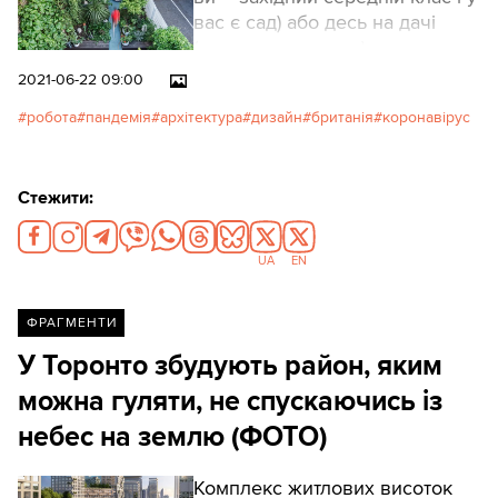
вас є сад) або десь на дачі
(якщо у вас є дача):
2021-06-22 09:00
робота
пандемія
архітектура
дизайн
британія
коронавірус
Стежити:
UA
EN
ФРАГМЕНТИ
У Торонто збудують район, яким
можна гуляти, не спускаючись із
небес на землю (ФОТО)
Комплекс житлових висоток