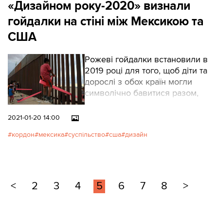
«Дизайном року-2020» визнали
гойдалки на стіні між Мексикою та
США
Рожеві гойдалки встановили в
2019 році для того, щоб діти та
дорослі з обох країн могли
символічно бавитися разом,
не перетинаючи кордону.
2021-01-20 14:00
кордон
мексика
суспільство
сша
дизайн
<
2
3
4
5
6
7
8
>