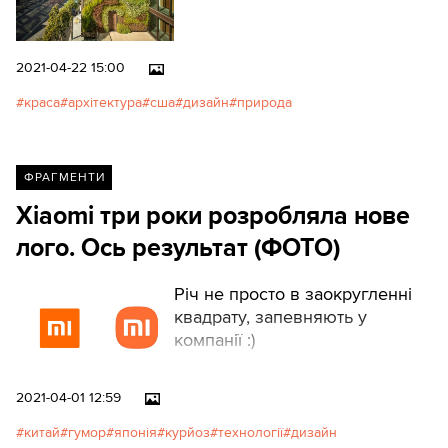
яка йде від самого низу
будинку до самого даху.
2021-04-22 15:00
краса
архітектура
сша
дизайн
природа
ФРАГМЕНТИ
Xiaomi три роки розробляла нове
лого. Ось результат (ФОТО)
Річ не просто в заокругленні
квадрату, запевняють у
компанії :)
2021-04-01 12:59
китай
гумор
японія
курйоз
технології
дизайн