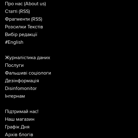
Про нас
(About us)
Статті
(RSS)
Фрагменти
(RSS)
Розсилки Текстів
Вибір редакції
#English
Журналістика даних
Послуги
Фальшиві соціологи
Дезінформація
Disinfomonitor
Інтернам
Підтримай нас!
Наш магазин
Графік Дня
Архів блогів