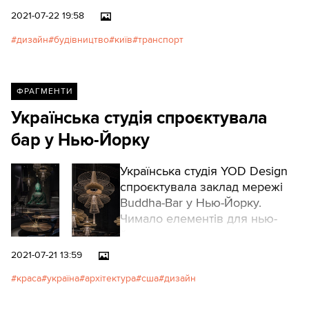
2021-07-22 19:58
дизайн
будівництво
київ
транспорт
ФРАГМЕНТИ
Українська студія спроєктувала
бар у Нью-Йорку
Українська студія YOD Design
спроєктувала заклад мережі
Buddha-Bar у Нью-Йорку.
Чимало елементів для нью-
йоркського ресторану
виготовили українські
2021-07-21 13:59
майстерні.
краса
україна
архітектура
сша
дизайн