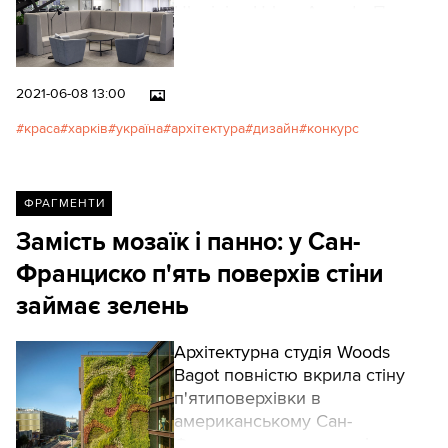
Ukrainian Urban Awards. Перше
місце та гран-прі конкурсу
здобула ІТ-фабрика Unit
Factory в Харкові
2021-06-08 13:00
краса
харків
україна
архітектура
дизайн
конкурс
ФРАГМЕНТИ
Замість мозаїк і панно: у Сан-
Франциско п'ять поверхів стіни
займає зелень
Архітектурна студія Woods
Bagot повністю вкрила стіну
п'ятиповерхівки в
американському Сан-
Франциско зеленою стіною,