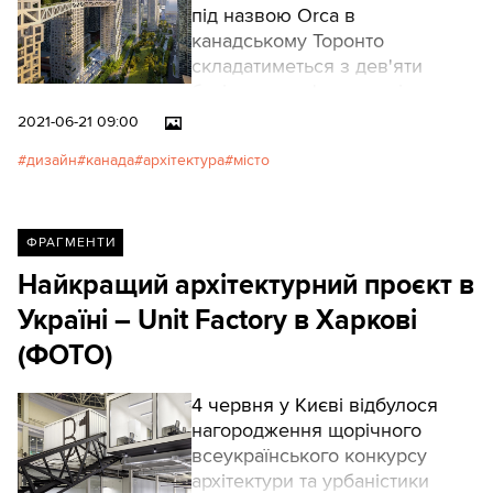
під назвою Orca в
канадському Торонто
складатиметься з дев'яти
будівель, пов'язаних між
собою зеленими переходами:
2021-06-21 09:00
дизайн
канада
архітектура
місто
ФРАГМЕНТИ
Найкращий архітектурний проєкт в
Україні – Unit Factory в Харкові
(ФОТО)
4 червня у Києві відбулося
нагородження щорічного
всеукраїнського конкурсу
архітектури та урбаністики