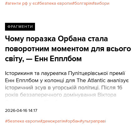
агенти рф у єс
безпека європи
болгарія
вибори
ФРАГМЕНТИ
Чому поразка Орбана стала
поворотним моментом для всього
світу, — Енн Епплбом
Історикиня та лауреатка Пулітцерівської премії
Енн Епплбом у колонці для The Atlantic аналізує
історичний зсув в угорській політиці. Після 16
років беззаперечного домінування Віктора
Орбана опозиційний рух зміг не лише кинути
виклик автократу, а й здобути конституційну
2026-04-16 14:17
більшість, зруйнувавши міф про непереможність
безпека європи
демократія
орбан
ультраправі
неліберальних режимів. Texty.org.ua наводять
повний переклад матеріалу.