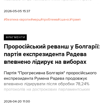
аналітики попереджають, що значно серйозніші
загрози для європейської безпеки та економіки
2026-05-05 15:37
криються у розвороті Вашингтона щодо ракетних
безпека європи
мерц
проблема
сша-єс
трамп
озброєнь, торговельних війнах та наслідках
конфлікту з Іраном.
ФРАГМЕНТИ
Проросійський реванш у Болгарії:
партія експрезидента Радева
впевнено лідирує на виборах
Партія "Прогресивна Болгарія" проросійського
експрезидента Румена Радева продовжує
впевнено лідирувати після обробки 78,24%
протоколів на дострокових парламентських
виборах.
2026-04-20 11:00