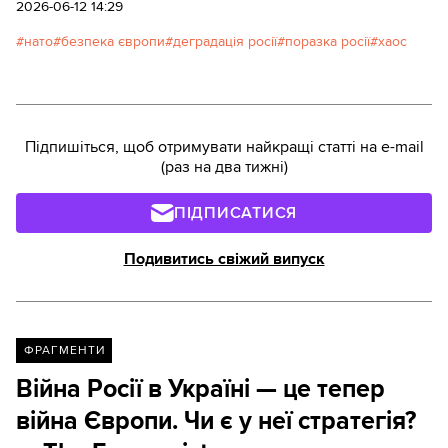
Про це у своєму блозі пише британський
2026-06-12 14:29
публіцист і аналітик Едвард Лукас. Пропонуємо
нато
безпека європи
деградація росії
поразка росії
хаос
вашій увазі повний переклад його матеріалу.
Підпишіться, щоб отримувати найкращі статті на e-mail
(раз на два тижні)
ПІДПИСАТИСЯ
Подивитись свіжий випуск
ФРАГМЕНТИ
Війна Росії в Україні — це тепер
війна Європи. Чи є у неї стратегія?