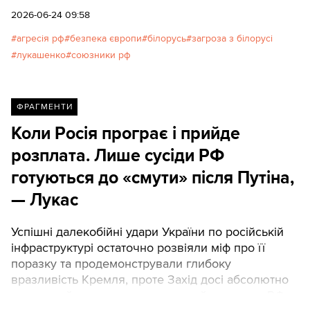
2026-06-24 09:58
агресія рф
безпека європи
білорусь
загроза з білорусі
лукашенко
союзники рф
ФРАГМЕНТИ
Коли Росія програє і прийде
розплата. Лише сусіди РФ
готуються до «смути» після Путіна,
— Лукас
Успішні далекобійні удари України по російській
інфраструктурі остаточно розвіяли міф про її
поразку та продемонстрували глибоку
вразливість Кремля, проте Захід досі абсолютно
не готовий до неминучого хаосу й «смути» у РФ.