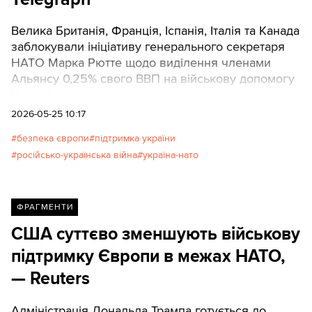
Велика Британія, Франція, Іспанія, Італія та Канада
заблокували ініціативу генерального секретаря
НАТО Марка Рютте щодо виділення членами
Альянсу 0,25% свого ВВП на військову допомогу
Україні.
2026-05-25 10:17
безпека європи
підтримка україни
російсько-українська війна
україна-нато
ФРАГМЕНТИ
США суттєво зменшують військову
підтримку Європи в межах НАТО,
— Reuters
Адміністрація Дональда Трампа готується до