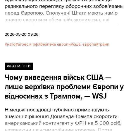
радикального перегляду оборонних зобов’язань
перед Європою. Сполучені Штати мають намір
значно скоротити обсяг військових сил, які
надаються Альянсу для реагування на масштабні
конфлікти.
2026-05-20 09:26
нато
агресія рф
безпека європи
сша. європа
трамп
ФРАГМЕНТИ
Чому виведення військ США —
лише верхівка проблеми Європи у
відносинах з Трампом, — WSJ
Німецькі посадовці публічно применшують
значення рішення Дональда Трампа скоротити
американський контингент у ФРН на 5 000 осіб,
називаючи це «символічним кроком». Проте