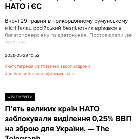
НАТО і ЄС
Вночі 29 травня в прикордонному румунському
місті Галац російський безпілотник врізався в
багатоповерхівку та здетонував. Постраждали дві
людини.
2026-05-29 10:52
нато
агресія рф
безпека європи
дрони
повітряний терор рф
румунія
єс
ФРАГМЕНТИ
П’ять великих країн НАТО
заблокували виділення 0,25% ВВП
на зброю для України, — The
Telegraph