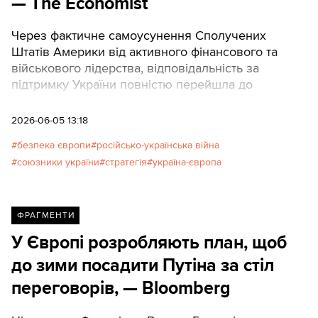
— The Economist
Через фактичне самоусунення Сполучених
Штатів Америки від активного фінансового та
військового лідерства, відповідальність за
підтримку України повністю перейшла до
європейських держав.
2026-06-05 13:18
безпека європи
російсько-українська війна
союзники україни
стратегія
україна-європа
ФРАГМЕНТИ
У Європі розробляють план, щоб
до зими посадити Путіна за стіл
переговорів, — Bloomberg