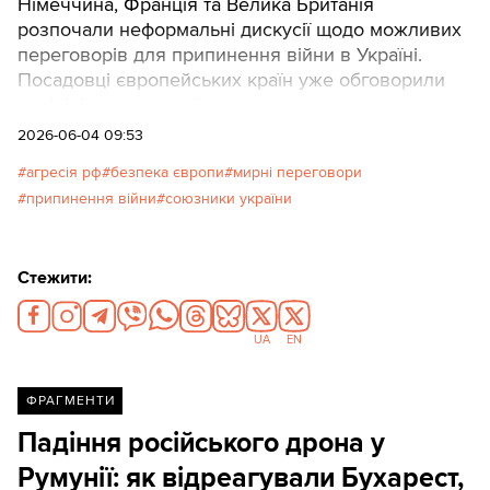
Німеччина, Франція та Велика Британія
розпочали неформальні дискусії щодо можливих
переговорів для припинення війни в Україні.
Посадовці європейських країн уже обговорили
цю ініціативу з українською стороною.
2026-06-04 09:53
агресія рф
безпека європи
мирні переговори
припинення війни
союзники україни
Стежити:
UA
EN
ФРАГМЕНТИ
Падіння російського дрона у
Румунії: як відреагували Бухарест,