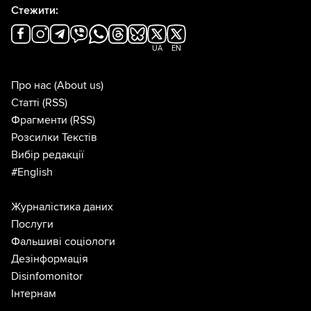
Стежити:
UA
EN
Про нас
(About us)
Статті
(RSS)
Фрагменти
(RSS)
Розсилки Текстів
Вибір редакції
#English
Журналістика даних
Послуги
Фальшиві соціологи
Дезінформація
Disinfomonitor
Інтернам