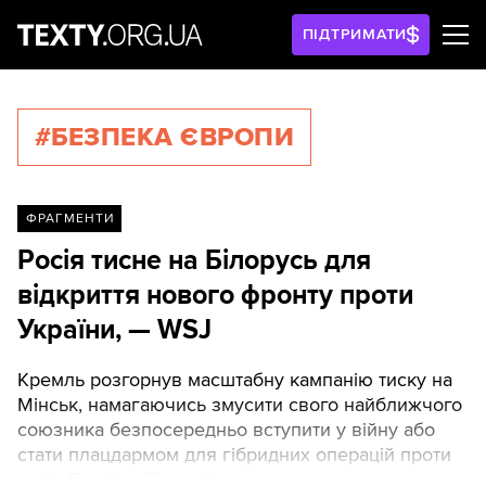
ПІДТРИМАТИ
#БЕЗПЕКА ЄВРОПИ
ФРАГМЕНТИ
Росія тисне на Білорусь для
відкриття нового фронту проти
України, — WSJ
Кремль розгорнув масштабну кампанію тиску на
Мінськ, намагаючись змусити свого найближчого
союзника безпосередньо вступити у війну або
стати плацдармом для гібридних операцій проти
країн Балтії та Польщі.