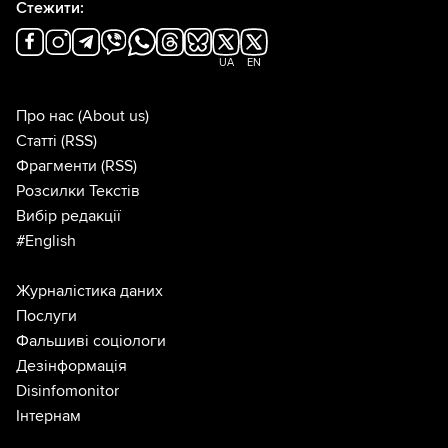
Стежити:
UA
EN
Про нас
(About us)
Статті
(RSS)
Фрагменти
(RSS)
Розсилки Текстів
Вибір редакції
#English
Журналістика даних
Послуги
Фальшиві соціологи
Дезінформація
Disinfomonitor
Інтернам