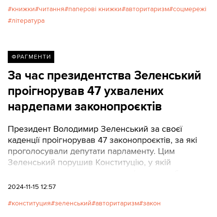
важливішим, ніж будь-коли ще. Texty.org.ua
книжки
читання
паперові книжки
авторитаризм
соцмережі
переклали есе про те, що не додає оптимізму, —
література
про сучасні реалії паперових книжок.
ФРАГМЕНТИ
За час президентства Зеленський
проігнорував 47 ухвалених
нардепами законопроєктів
Президент Володимир Зеленський за своєї
каденції проігнорував 47 законопроєктів, за які
проголосували депутати парламенту. Цим
Зеленський порушив Конституцію, у якій
зазначено, що президент має підписати або
ветувати законопроєкт протягом 15 діб з дня його
2024-11-15 12:57
ухвалення.
конституция
зеленський
авторитаризм
закон