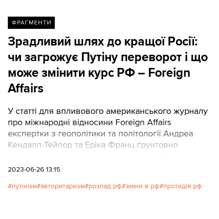
ФРАГМЕНТИ
Зрадливий шлях до кращої Росії:
чи загрожує Путіну переворот і що
може змінити курс РФ – Foreign
Affairs
У статті для впливового американського журналу
про міжнародні відносини Foreign Affairs
експертки з геополітики та політології Андреа
Кендалл-Тейлор та Еріка Франц ґрунтовно
розглядають можливі сценарії змін у Росії.
ТЕКСТИ публікують переклад статті, яка без
2023-06-26 13:15
зайвих ілюзій дає широке уявлення про те, для
путінізм
авторитаризм
розпад рф
зміни в рф
протидія рф
чого слід готуватися Україні та Заходу у
довгостроковій перспективі.