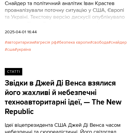
Снайдер та політичний аналітик Іван Крастев
проаналізували поточну ситуацію у США, Європі
та Україні. Текстову версію дискусії опублікувало
видання Zbruc. Texty.org.ua наводять фрагмент
розповіді Снайдера у вигляді впорядкованої
2025-04-01 16:44
прямої мови історика.
авторитаризм
агресія рф
безпека європи
свобода
снайдер
сша
україна
СТАТТІ
Звідки в Джей Ді Венса взялися
його жахливі й небезпечні
техноавторитарні ідеї, — The New
Republic
Ідеї віцепрезидента США Джей Ді Венса часом
небезпечні та сюрреалістичні. Його світогляд,