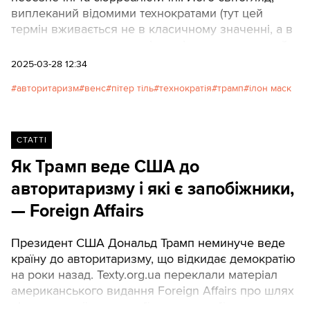
виплеканий відомими технократами (тут цей
термін вживається не в класичному значенні, а в
новому, мається на увазі прихід до влади людей,
пов’язаних із технологічними компаніями. — Ред.),
2025-03-28 12:34
створює неабиякі ризики для США та всього
авторитаризм
венс
пітер тіль
технократія
трамп
ілон маск
світу. Texty.org.ua пропонують переклад матеріалу
видання The New Republic про ідеологів Венса.
СТАТТІ
Як Трамп веде США до
авторитаризму і які є запобіжники,
— Foreign Affairs
Президент США Дональд Трамп неминуче веде
країну до авторитаризму, що відкидає демократію
на роки назад. Texty.org.ua переклали матеріал
американського видання Foreign Affairs про шлях
від зразкової демократії до автократії.