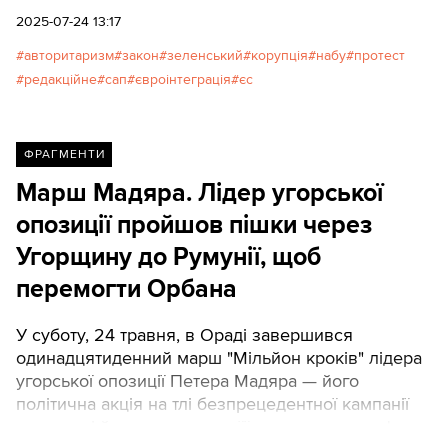
саме погане чи навіть хороше, але підконтрольне
2025-07-24 13:17
президенту. Спроба ліквідувати цю незалежність
авторитаризм
закон
зеленський
корупція
набу
протест
вкладається в загальну логіку ігнорування
редакційне
сап
євроінтеграція
єс
Зеленським законів, які мають стримувати владу
від авторитарних замашок. Але це ще не все.
Протягом тижня сталося дві події, які істотно
затягують вступ України до ЄС.
ФРАГМЕНТИ
Марш Мадяра. Лідер угорської
опозиції пройшов пішки через
Угорщину до Румунії, щоб
перемогти Орбана
У суботу, 24 травня, в Ораді завершився
одинадцятиденний марш "Мільйон кроків" лідера
угорської опозиції Петера Мадяра — його
політична акція на тлі безпрецедентної кампанії
ненависті й цькування, що її проводить прем'єр-