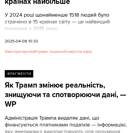
країнах найбільше
У 2024 році щонайменше 1518 людей було
страчено в 15 країнах світу — це найвищий
показник з 2015 року.
2025-04-08 10:33
авторитаризм
права людини
смертна кара
ФРАГМЕНТИ
Як Трамп змінює реальність,
знищуючи та спотворюючи дані, —
WP
Адміністрація Трампа видаляє дані, що
фінансуються платниками податків — інформацію,
яку американці використовують для розуміння