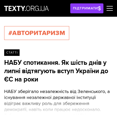
ПІДТРИМАТИ
#АВТОРИТАРИЗМ
СТАТТІ
НАБУ спотикання. Як шість днів у
липні відтягують вступ України до
ЄС на роки
НАБУ зберігало незалежність від Зеленського, а
існування незалежної державної інституції
відіграє важливу роль для збереження
демократії, навіть коли працює недосконало.
Тобто краще погане незалежне НАБУ, ніж таке