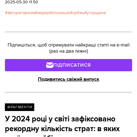
міністр Угорщини Віктор Орбан і його уряд проти
2025-05-30 11:50
всіх інакодумців.Орбан звинувачує Мадяра та
авторитаризм
мадяр
опозиція
орбан
угорщина
його партію "Тиса" у роботі на українські
спецслужби та в державній зраді, при цьому
він не наводить жодних доказів. Уряд Орбана
також хоче за допомогою змін до законодавства
змусити замовкнути критиків в Угорщині.
Підпишіться, щоб отримувати найкращі статті на e-mail
(раз на два тижні)
ПІДПИСАТИСЯ
Подивитись свіжий випуск
ФРАГМЕНТИ
У 2024 році у світі зафіксовано
рекордну кількість страт: в яких