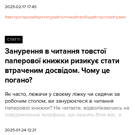
2025-02-17 17:45
авторитаризм
диктатура
політика
свобода
спротив
трамп
СТАТТІ
Занурення в читання товстої
паперової книжки ризикує стати
втраченим досвідом. Чому це
погано?
Як часто, лежачи у своєму ліжку чи сидячи за
робочим столом, ви занурюєтеся в читання
паперової книжки? Не читаєте, відволікаючись на
повідомлення телефона, що лежить біля вас, а
саме занурюєтеся? В епоху соцмереж, постійного
потоку інформації та фейків читання залишається
2025-01-24 12:21