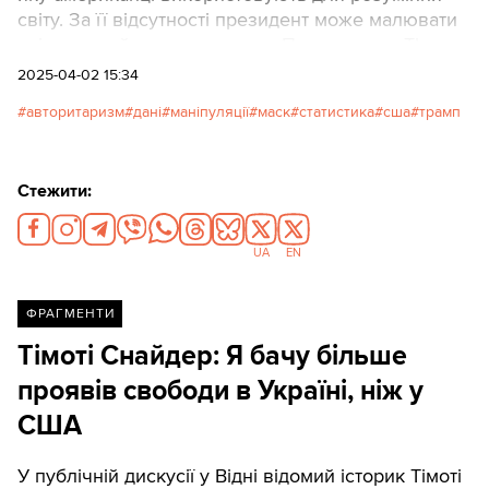
світу. За її відсутності президент може малювати
світ так, як йому заманеться. Про це пише The
Washington Post. Texty.org.ua наводять незначно
2025-04-02 15:34
скорочений переклад статті.
авторитаризм
дані
маніпуляції
маск
статистика
сша
трамп
Стежити:
UA
EN
ФРАГМЕНТИ
Тімоті Снайдер: Я бачу більше
проявів свободи в Україні, ніж у
США
У публічній дискусії у Відні відомий історик Тімоті