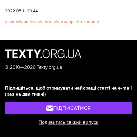
цьому напрямку. Можна припустити, що однією із
причин може бути використання терміналів
2022-05-11 20:44
військовими для виконання цілком конкретних
війна
ілон маск
starlink
артилерія
технології
завдань, наприклад, наведення артилерії.
©
2010—2026 Texty.org.ua
Підпишіться, щоб отримувати найкращі статті на e-mail
(раз на два тижні)
ПІДПИСАТИСЯ
Подивитись свіжий випуск