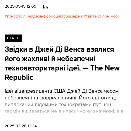
американского проросійського блогера Гонсало
2025-05-15 12:09
Ліри в українському СІЗО.Read in English
гонсало ліра
дезінформація
соцмережі
твіттер
ілон маск
СТАТТІ
Звідки в Джей Ді Венса взялися
його жахливі й небезпечні
техноавторитарні ідеї, — The New
Republic
Ідеї віцепрезидента США Джей Ді Венса часом
небезпечні та сюрреалістичні. Його світогляд,
виплеканий відомими технократами (тут цей
термін вживається не в класичному значенні, а в
новому, мається на увазі прихід до влади людей,
пов’язаних із технологічними компаніями. — Ред.),
2025-03-28 12:34