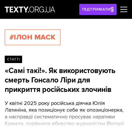
ПІДТРИМАТИ
#ІЛОН МАСК
СТАТТІ
«Самі такі!». Як використовують
смерть Гонсало Ліри для
прикриття російських злочинів
У квітні 2025 року російська діячка Юлія
Латиніна, яка позиціонує себе як опозиціонерка,
а насправді систематично просуває наративи
Кремля, порівняла вбивство журналістки Вікторії
Рощиної в російському полоні зі смертю