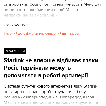
співробітник Council on Foreign Relations Макс Бут
пише про те, що "мирний план" Маска –
непрактичний і аморальний.
2022-10-04 15:59
мирний договір
ілон маск
ядерний шантаж рф
ФРАГМЕНТИ
Starlink не вперше відбиває атаки
Росії. Термінали можуть
допомагати в роботі артилерії
Система супутникового інтернет-зв’язку Starlink
регулярно зазнає спроб втручання з боку
російських кібернападників. Напередодні Ілон
Маск написав, що росіяни нарощують зусилля в