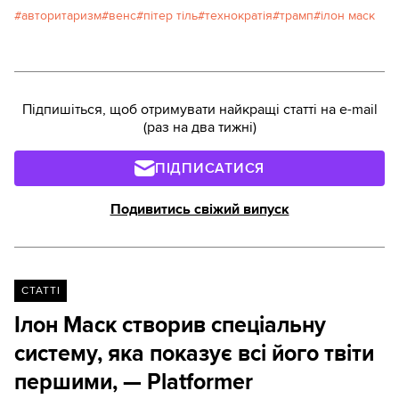
створює неабиякі ризики для США та всього
авторитаризм
венс
пітер тіль
технократія
трамп
ілон маск
світу. Texty.org.ua пропонують переклад матеріалу
видання The New Republic про ідеологів Венса.
Підпишіться, щоб отримувати найкращі статті на e-mail
(раз на два тижні)
ПІДПИСАТИСЯ
Подивитись свіжий випуск
СТАТТІ
Ілон Маск створив спеціальну
систему, яка показує всі його твіти
першими, — Platformer