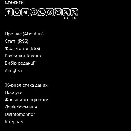
Стежити:
UA
EN
Про нас
(About us)
Статті
(RSS)
Фрагменти
(RSS)
Розсилки Текстів
Вибір редакції
#English
Журналістика даних
Послуги
Фальшиві соціологи
Дезінформація
Disinfomonitor
Інтернам