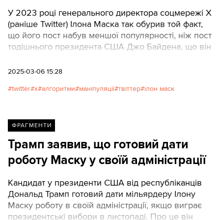
У 2023 році генерального директора соцмережі Х
(раніше Twitter) Ілона Маска так обурив той факт,
що його пост набув меншої популярності, ніж пост
тодішнього президента США Джо Байдена, що він
звільнив одного зі своїх головних інженерів і
створив спеціальну систему популяризації його
2025-03-06 15:28
твітів. У перекладі матеріалу компанії Platformer
twitter
x
алгоритми
маніпуляції
твіттер
ілон маск
Texty.org.ua розповідають, як обурений Ілон Маск
підганяє алгоритми соцмережі під свої потреби.
ФРАГМЕНТИ
Трамп заявив, що готовий дати
роботу Маску у своїй адміністрації
Кандидат у президенти США від республіканців
Дональд Трамп готовий дати мільярдеру Ілону
Маску роботу в своїй адміністрації, якщо виграє
президентські вибори в листопаді. Про це він