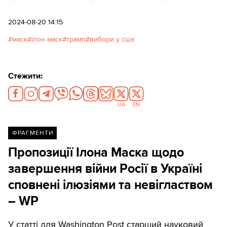
заявив в інтервʼю агентства Reuters.
2024-08-20 14:15
маск
ілон маск
трамп
вибори у сша
Стежити:
UA
EN
ФРАГМЕНТИ
Пропозиції Ілона Маска щодо
завершення війни Росії в Україні
сповнені ілюзіями та невіглаством
– WP
У статті для Washington Post старший науковий