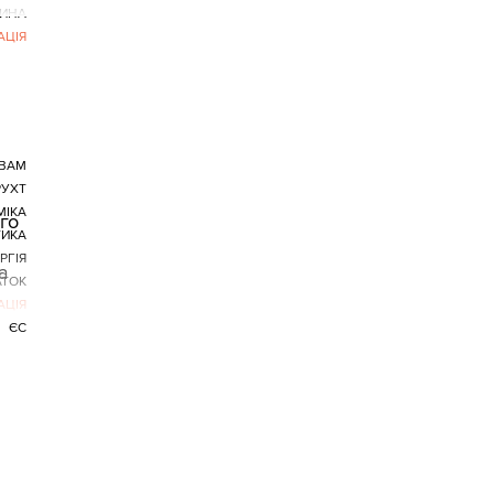
ИНА
АЦІЯ
ВАМ
РУХТ
МІКА
го
ТИКА
РГІЯ
а
ТОК
АЦІЯ
ЄС