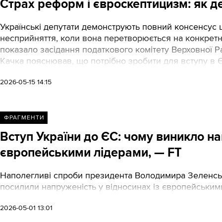
Страх реформ і євроскептицизм: як д
Українські депутати демонструють повний консенсус що
несприйняття, коли вона перетворюється на конкретн
показало засідання податкового комітету Верховної Ра
Качка пояснював, що потрібно зробити для вступу в 
2026-05-15 14:15
ФРАГМЕНТИ
Вступ України до ЄС: чому виникло н
європейськими лідерами, — FT
Наполегливі спроби президента Володимира Зеленськ
посилили напруженість у відносинах із європейським
2026-05-01 13:01