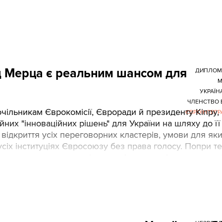
ід Мерца є реальним шансом для
ДИПЛОМ
М
УКРАЇН
ЧЛЕНСТВО 
чільникам Єврокомісії, Євроради й президенту Кіпру,
ЄВРОІНТЕГР
йних "інноваційних рішень" для України на шляху до її
 відкриття усіх переговорних кластерів, умови для як
усіх інституціях Євросоюзу без права голосу. Попри те
 закликають детальніше аналізувати зміст, адже таки
адати унікальні переваги на ранньому етапі.