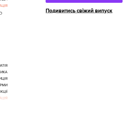
АЦІЯ
Подивитись свіжий випуск
о
АТІЯ
ТИКА
ИЦІЯ
РМИ
КЦІЇ
АЦІЯ