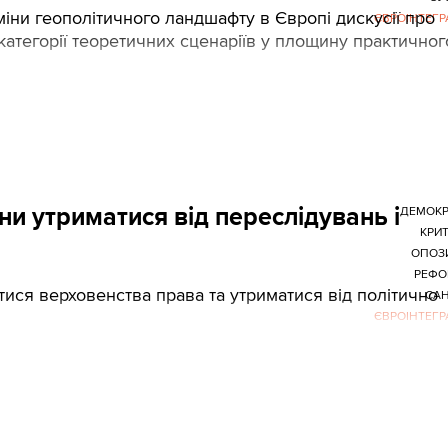
зміни геополітичного ландшафту в Європі дискусії про
ЄВРОІНТЕГР
атегорії теоретичних сценаріїв у площину практичног
и утриматися від переслідувань і
ДЕМОКР
КРИ
ОПОЗ
РЕФО
ися верховенства права та утриматися від політично
САН
ЄВРОІНТЕГР