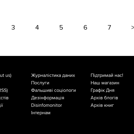
3
4
5
6
7
ut us)
Журналістика даних
Підтримай нас!
Послуги
Наш магазин
RSS)
Фальшиві соціологи
Графік Дня
стів
Дезінформація
Архів блогів
ії
Disinfomonitor
Архів книг
Інтернам