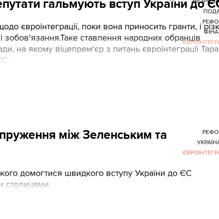
епутати гальмують вступ України до Є
НЕЗРОБ
ПОДА
РЕФО
до євроінтеграції, поки вона приносить гранти, і різ
ФІНА
і зобов'язання.Таке ставлення народних обранців
ЄВРОІНТЕГР
ди, на якому віцепрем'єр з питань євроінтеграції Тара
ЄС.
апруження між Зеленським та
РЕФО
УКРАЇН
ЄВРОІНТЕГР
ого домогтися швидкого вступу України до ЄС
и столицями.