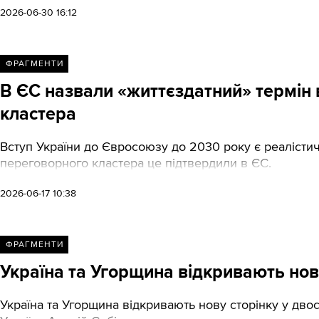
2026-06-30 16:12
ФРАГМЕНТИ
В ЄС назвали «життєздатний» термін 
кластера
Вступ України до Євросоюзу до 2030 року є реалісти
переговорного кластера це підтвердили в ЄС.
2026-06-17 10:38
ФРАГМЕНТИ
Україна та Угорщина відкривають нову
Україна та Угорщина відкривають нову сторінку у дво