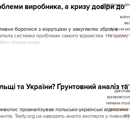
роблеми виробника, а кризу довіри до
ВИРОБНИКИ ДР
КОРУ
МІ
тивно боротися з корупцією у закупівлях зброї, а
ТИСК НА БІ
вітила системні проблеми самого відомства. На цьому
ЄВРОІНТЕГР
 його пряма мова.
ьщі та України? Ґрунтовний аналіз та
АН
ДИПЛОМ
КОНФЛІКТОЛ
УКРАЇНА-ПО
иволос проаналізував польсько-українські відносини 
ЄВРОІНТЕГР
нтів. Texty.org.ua наводять аналіз експерта у повному
ІСТ