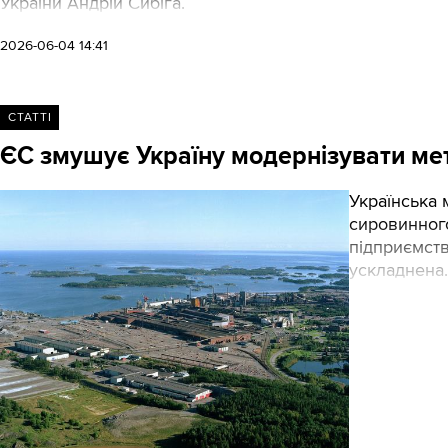
України Андрій Сибіга.
2026-06-04 14:41
СТАТТІ
ЄС змушує Україну модернізувати мет
Українська 
сировинного
підприємств
ускладнена
запровадив 
виготовлено