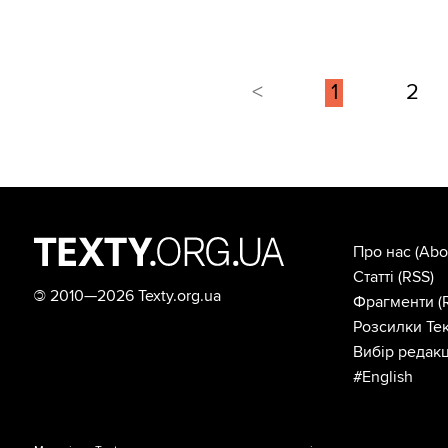
<
1
2
Про нас
(Abo
Статті
(RSS)
©
2010—2026 Texty.org.ua
Фрагменти
(
Розсилки Тек
Вибір редакц
#English