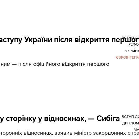
вступу України після відкриття першо
ВСТУП Д
РЕФО
УКРАЇН
ЄВРОІНТЕГР
чним — після офіційного відкриття першого
 сторінку у відносинах, — Сибіга
ВСТУП Д
ДИПЛОМ
МА
сторонніх відносинах, заявив міністр закордонних спр