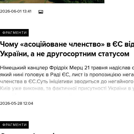
2026-06-01 13:41
ФРАГМЕНТИ
Чому «асоційоване членство» в ЄС в
України, а не другосортним статусом
Німецький канцлер Фрідріх Мерц 21 травня надіслав о
який нині головує в Раді ЄС, лист із пропозицією нега
членства в ЄС.Суть ініціативи зводиться до негайного
Київ уже виконав, та фактичної присутності України в 
що в Києві пропозицію сприйняли скептично, експерти
крок може суттєво прискорити реальну інтеграцію та н
2026-05-28 12:04
ФРАГМЕНТИ