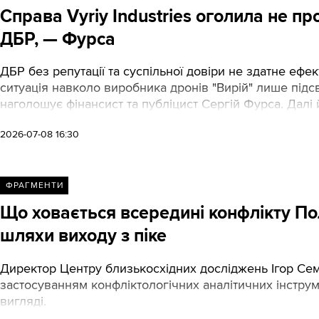
Справа Vyriy Industries оголила не п
ДБР, — Фурса
ДБР без репутації та суспільної довіри не здатне ефек
ситуація навколо виробника дронів "Вирій" лише підс
наголошує фінансист та публіцист Сергій Фурса. Далі
2026-07-08 16:30
ФРАГМЕНТИ
Що ховається всередині конфлікту Пол
шляхи виходу з піке
Директор Центру близькосхідних досліджень Ігор Сем
застосуванням конфліктологічних аналітичних інструме
вигляді.