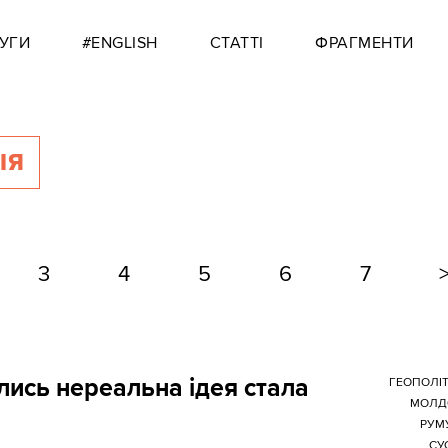
УГИ
#ENGLISH
СТАТТІ
ФРАГМЕНТИ
ІЯ
3
4
5
6
7
лись нереальна ідея стала
ГЕОПОЛІ
МОЛД
РУМ
СУ