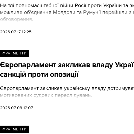
На тлі повномасштабної війни Росії проти України та 
можливе об'єднання Молдови та Румунії перейшли з к
обговорення.
2026-07-17 12:25
ФРАГМЕНТИ
Європарламент закликав владу Україн
санкцій проти опозиції
Європарламент закликав українську владу дотримуват
мотивованих судових переслідувань.
2026-07-09 12:07
ФРАГМЕНТИ