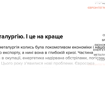
УГОРЩ
ЄВРОІНТЕГР
алургію. І це на краще
С
Б
ЕКОНО
металургія колись була локомотивом економіки і нашо
ЕНЕРГЕ
 експорту, а нині вона в глибокій кризі. Частина
МЕТАЛУ
 в окупації, енергетика надірвана обстрілами, логістик
ПОДА
. Цього року з’явилися нові проблеми. Євросоюз
ЄВРОІНТЕГР
вуглецевий податок (CBAM) на імпорт брудної сталі,
ї з великими викидами вуглецю (CO₂). Але вихід є.