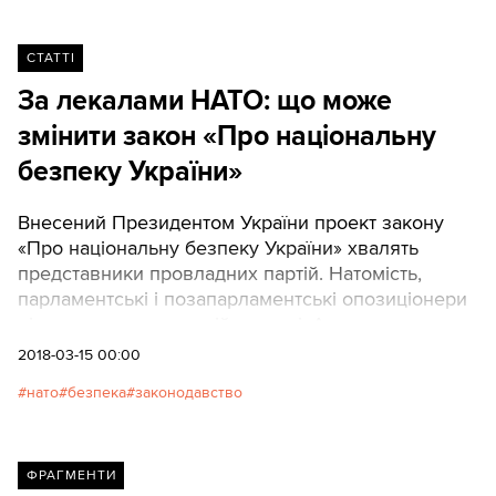
СТАТТІ
За лекалами НАТО: що може
змінити закон «Про національну
безпеку України»
Внесений Президентом України проект закону
«Про національну безпеку України» хвалять
представники провладних партій. Натомість,
парламентські і позапарламентські опозиціонери
піддали закон жорсткій критиці. Адже «злочинна
влада» апріорі не може робити нічого хорошого -
2018-03-15 00:00
особливо, коли наближаються чергові вибори.
нато
безпека
законодавство
Щоб дізнатися, хто ж правий, Вам треба
прочитати текст законопроекту на 35 сторінках та
порівняти його з чинним законодавством. Або
лише цю статтю, яка значно коротша та не
ФРАГМЕНТИ