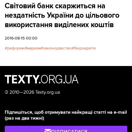
приховує суті змін через необхідність викладати
Світовий банк скаржиться на
їх юридичними формулами. Автор: Петро
нездатність України до цільового
Буртянський
використання виділених коштів
2016-08-15 00:00
реформи
маразм
законодавство
бюрократія
©
2010—2026 Texty.org.ua
Підпишіться, щоб отримувати найкращі статті на e-mail
(раз на два тижні)
ПІДПИСАТИСЯ