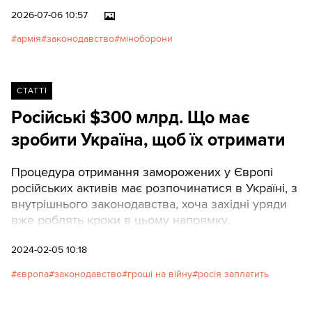
актуальною, коли мила було
2026-07-06 10:57
обмаль, але дефіциту мийних
армія
законодавство
міноборони
засобів немає вже давно.
Давно немає й посади
«старшина», яка фігурує в цій
нормі. І це було б смішно, якби
СТАТТІ
часом не було так прикро.
Російські $300 млрд. Що має
Розповідаємо про архаїчні й
зробити Україна, щоб їх отримати
абсурдні норми в ЗСУ, які
чомусь досі ніхто не скасував.
Процедура отримання заморожених у Європі
російських активів має розпочинатися в Україні, з
внутрішнього законодавства, хоча західні уряди
вже роблять кроки в цьому напрямку.
2024-02-05 10:18
європа
законодавство
гроші на війну
росія заплатить