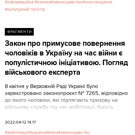
інформаційна безпека
законодавство
книговидання
культурний простір
ФРАГМЕНТИ
Закон про примусове повернення
чоловіків в Україну на час війни є
популістичною ініціативою. Погляд
військового експерта
8 квітня у Верховній Раді Україні було
зареєстровано законопроєкт № 7265, відповідно
до якого чоловіки, які підлягають призову на
військову службу під час мобілізації, будуть
зобов’язані повернутися до України під час війни
2022-04-12 14:17
мобілізація
україна
війна
законодавство