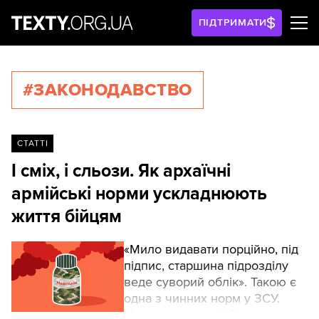
ПІДТРИМАТИ
#ЗАКОНОДАВСТВО
СТАТТІ
І сміх, і сльози. Як архаїчні
армійські норми ускладнюють
життя бійцям
«Мило видавати порційно, під
підпис, старшина підрозділу
веде суворий облік». Такою є
одна з чинних норм у ЗСУ.
Можливо, вона й була