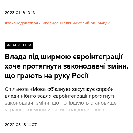
наголосили, що вважають неприйнятною
оприлюднену Українським інститутом книги
2023-01-19 10:13
офіційну позицію щодо закону №2313-ІХ про
законодавство
книговидання
книжковий ринок
уік
книжкові сертифікати для дітей і субсидії для
українських книгарень (докладніше читайте тут:
"Книжкова галузь повірила державі". Що у діях
влади обурило письменників і книговидавців).
ФРАГМЕНТИ
Нижче наводимо позицію УІК.
Влада під ширмою євроінтеграції
хоче протягнути законодавчі зміни,
що грають на руку Росії
Спільнота «Мова об’єднує» засуджує спроби
влади нібито задля євроінтеграції протягнути
законодавчі зміни, що погіршують становище
української мови й захист національного
культурно-інформаційного простору від «русского
міра».Про це йдеться у заяві спільноти, яку
2022-08-18 14:07
наводять ТЕКСТИ.