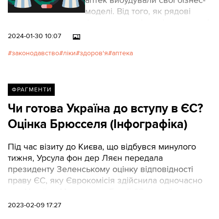
аптек вибудували свої бізнес-
моделі. Від того, як рядові
фармацевти відповідають на ці
запитання, часто залежить
2024-01-30 10:07
їхня зарплата. Більшість тих,
законодавство
ліки
здоров'я
аптека
хто питає поради, не
здогадується про вже відомий
факт: виробники ліків платять
аптекам за рекомендації.
ФРАГМЕНТИ
Окрім того, у розгалужених
Чи готова Україна до вступу в ЄС?
аптечних мережах дедалі
Оцінка Брюсселя (Інфографіка)
частіше просувають ліки
власних торгових марок.
Під час візиту до Києва, що відбувся минулого
тижня, Урсула фон дер Ляєн передала
президенту Зеленському оцінку відповідності
праву ЄС, яку Єврокомісія здійснила одночасно
для України, Молдови та Грузії. "Європейська
правда" вивчила дані документа, а також інших
2023-02-09 17:27
держав-кандидатів, та їхню динаміку. Наводимо