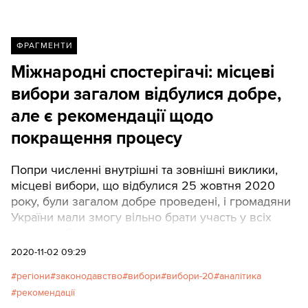
ФРАГМЕНТИ
Міжнародні спостерігачі: місцеві
вибори загалом відбулися добре,
але є рекомендації щодо
покращення процесу
Попри численні внутрішні та зовнішні виклики,
місцеві вибори, що відбулися 25 жовтня 2020
року, були загалом добре проведені, і громадяни
України мали змогу вільно брати участь у всіх
етапах виборчого процесу.
2020-11-02 09:29
регіони
законодавство
вибори
вибори-20
аналітика
рекомендації