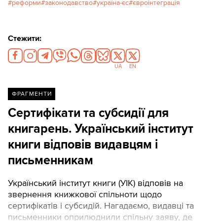
реформи
законодавство
україна-єс
євроінтеграція
ключові висновки видання.
Стежити:
UA
EN
ФРАГМЕНТИ
Сертифікати та субсидії для
книгарень. Український інститут
книги відповів видавцям і
письменникам
Український інститут книги (УІК) відповів на
звернення книжкової спільноти щодо
сертифікатів і субсидій. Нагадаємо, видавці та
письменники оприлюднили спільну заяву, де