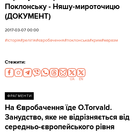
Поклонську - Няшу-мироточицю
(ДОКУМЕНТ)
2017-03-07 00:00
історія
релігія
євробачення
поклонська
крим
маразм
Стежити:
UA
EN
ФРАГМЕНТИ
На Євробачення їде O.Torvald.
Занудство, яке не відрізняється від
середньо-європейського рівня