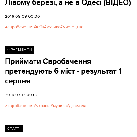
Лівому березі, а не в Одесі (ВІДЕО)
2016-09-09 00:00
євробачення
київ
музика
мистецтво
ФРАГМЕНТИ
Приймати Євробачення
претендують 6 міст - результат 1
серпня
2016-07-12 00:00
євробачення
україна
музика
джамала
СТАТТІ