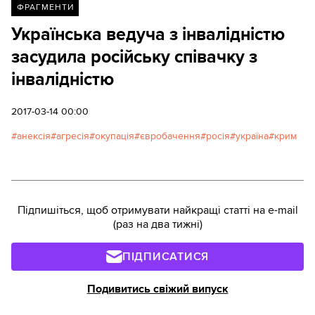
ФРАГМЕНТИ
Українська ведуча з інвалідністю
засудила російську співачку з
інвалідністю
2017-03-14 00:00
анексія
агресія
окупація
євробачення
росія
україна
крим
Підпишіться, щоб отримувати найкращі статті на e-mail
(раз на два тижні)
ПІДПИСАТИСЯ
Подивитись свіжий випуск