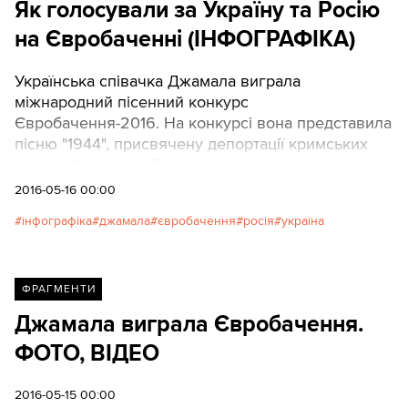
Як голосували за Україну та Росію
на Євробаченні (ІНФОГРАФІКА)
Українська співачка Джамала виграла
міжнародний пісенний конкурс
Євробачення-2016. На конкурсі вона представила
пісню "1944", присвячену депортації кримських
татар у 1944 році. "Тексти" представляють
інфографіку про те, як голосували журі та
2016-05-16 00:00
телеглядачі різних країн за Україну та Росію. Збір
інфографіка
джамала
євробачення
росія
україна
і аналіз даних: Андрій Газін
ФРАГМЕНТИ
Джамала виграла Євробачення.
ФОТО, ВІДЕО
2016-05-15 00:00