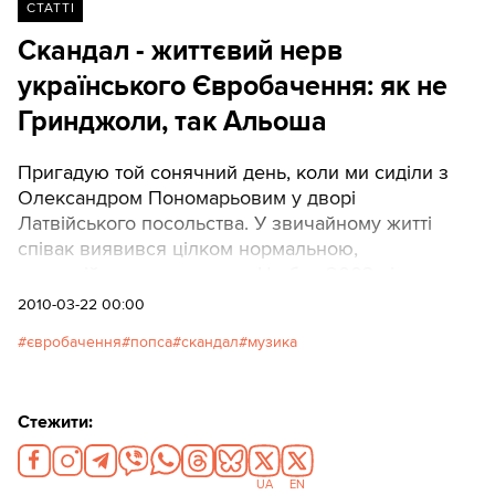
СТАТТІ
Скандал - життєвий нерв
українського Євробачення: як не
Гринджоли, так Альоша
Пригадую той сонячний день, коли ми сиділи з
Олександром Пономарьовим у дворі
Латвійського посольства. У звичайному житті
співак виявився цілком нормальною,
компанійською людиною. Це був 2003 рік:
Пономарьов виїздив до Риги на перше для
2010-03-22 00:00
України Євробачення, де посів чотирнадцяте
євробачення
попса
скандал
музика
місце. Це, звичайно, не можна було назвати
успіхом, але ніхто тоді сильно не засмучувався.
Євромузикальний євроексперт: Антон ЗІКОРА
Стежити:
UA
EN