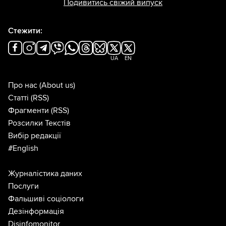
Подивитись свіжий випуск
Стежити:
UA
EN
Про нас
(About us)
Статті
(RSS)
Фрагменти
(RSS)
Розсилки Текстів
Вибір редакції
#English
Журналістика даних
Послуги
Фальшиві соціологи
Дезінформація
Disinfomonitor