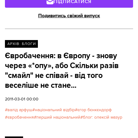
ПІДПИСАТИСЯ
Подивитись свіжий випуск
АРХІВ: БЛОГИ
Євробачення: в Європу - знову
через «*опу», або Скільки разів
"смайл" не співай - від того
веселіше не стане...
2011-03-01 00:00
валід арфуш
національний відбір
єгор бєнкєндорф
євробачення
перший національний
блог: олексій мазур