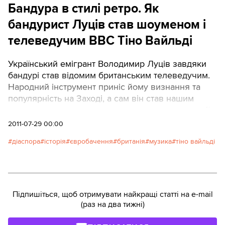
Бандура в стилі ретро. Як
бандурист Луців став шоуменом і
телеведучим ВВС Тіно Вайльді
Український емігрант Володимир Луців завдяки
бандурі став відомим британським телеведучим.
Народний інструмент приніс йому визнання та
популярність на Заході, а сам він став нашим
першим переможцем на телеконкурсах компанії
«Євробачення» ще 1961 року. З ретро-зіркою
2011-07-29 00:00
листувався Олесь Кульчинський
діаспора
історія
євробачення
британія
музика
тіно вайльді
Підпишіться, щоб отримувати найкращі статті на e-mail
(раз на два тижні)