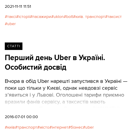
Чи в обіймах коханих. Буває, що нетверезі, інколи
2021-11-11 11:51
в сльозах, з собакою, з покупками, з розбитим
таксі
історії
пасажири
uklon
bolt
київ. транспорт
таксист
носом.На нас, таксистів, рідко коли звертають
uber
увагу. Ми просто є. Як додаток до автомобіля.
Мовчазний таксист отримує найвищі оцінки.
Недарма ж є ціла серія жартів про глухонімих
водіїв, в яких ідеальний сервіс.
СТАТТІ
Перший день Uber в Україні.
Особистий досвід
Вчора в обід Uber нарешті запустився в Україні —
поки що тільки у Києві, однак невдовзі сервіс
з’явиться і у Львові. Оголошені тарифи приємно
вразили фанів сервісу, а таксистів мають
насторожити. Пасажир: Олександр ОКСИМЕЦЬ
2016-07-01 00:00
київ
транспорт
місто
інтернет
бізнес
uber