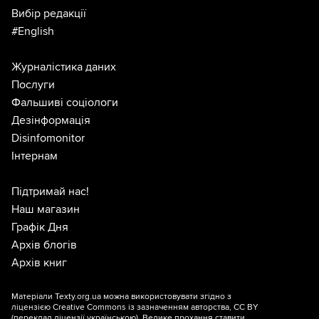
Вибір редакції
#English
Журналістика даних
Послуги
Фальшиві соціологи
Дезінформація
Disinfomonitor
Інтернам
Підтримай нас!
Наш магазин
Графік Дня
Архів блогів
Архів книг
Матеріали Texty.org.ua можна використовувати згідно з
ліцензією
Creative Commons із зазначенням авторства, CC BY
(переклад ліцензії
українською
). Велике прохання ставити