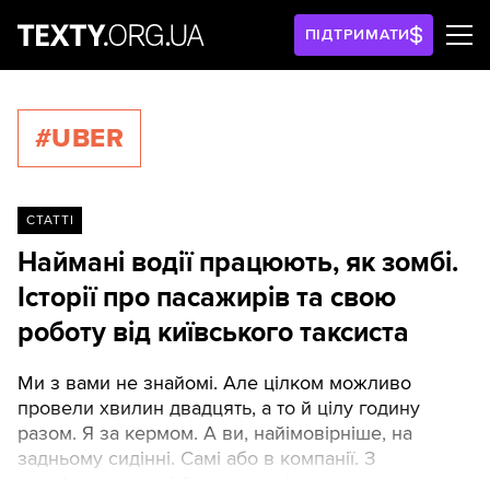
ПІДТРИМАТИ
#UBER
СТАТТІ
Наймані водії працюють, як зомбі.
Історії про пасажирів та свою
роботу від київського таксиста
Ми з вами не знайомі. Але цілком можливо
провели хвилин двадцять, а то й цілу годину
разом. Я за кермом. А ви, найімовірніше, на
задньому сидінні. Самі або в компанії. З
телефоном в руці й нонстоп діловою розмовою.