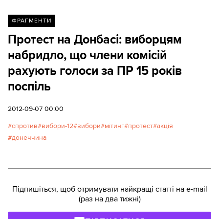
ФРАГМЕНТИ
Протест на Донбасі: виборцям
набридло, що члени комісій
рахують голоси за ПР 15 років
поспіль
2012-09-07 00:00
спротив
вибори-12
вибори
мітинг
протест
акція
донеччина
Підпишіться, щоб отримувати найкращі статті на e-mail
(раз на два тижні)