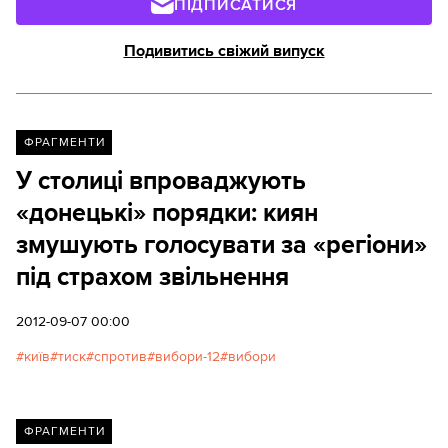
ПІДПИСАТИСЯ
Подивитись свіжий випуск
ФРАГМЕНТИ
У столиці впроваджують
«донецькі» порядки: киян
змушують голосувати за «регіони»
під страхом звільнення
2012-09-07 00:00
київ
тиск
спротив
вибори-12
вибори
ФРАГМЕНТИ