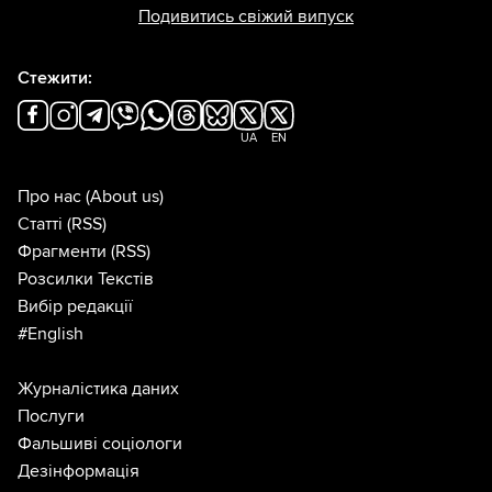
Подивитись свіжий випуск
Стежити:
UA
EN
Про нас
(About us)
Статті
(RSS)
Фрагменти
(RSS)
Розсилки Текстів
Вибір редакції
#English
Журналістика даних
Послуги
Фальшиві соціологи
Дезінформація