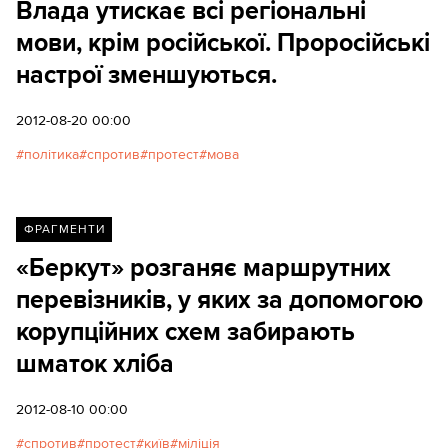
Влада утискає всі регіональні
мови, крім російської. Проросійські
настрої зменшуються.
2012-08-20 00:00
політика
спротив
протест
мова
ФРАГМЕНТИ
«Беркут» розганяє маршрутних
перевізників, у яких за допомогою
корупційних схем забирають
шматок хліба
2012-08-10 00:00
спротив
протест
київ
міліція