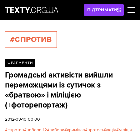
ПІДТРИМАТИ
#СПРОТИВ
ФРАГМЕНТИ
Громадські активісти вийшли
переможцями із сутичок з
«братвою» і міліцією
(+фоторепортаж)
2012-09-10 00:00
спротив
вибори-12
вибори
кримінал
протест
акція
міліція