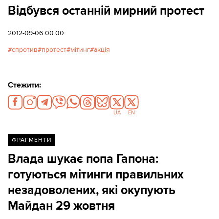
Відбувся останній мирний протест
2012-09-06 00:00
спротив
протест
мітинг
акція
Стежити:
UA
EN
ФРАГМЕНТИ
Влада шукає попа Гапона:
готуються мітинги правильних
незадоволених, які окупують
Майдан 29 жовтня