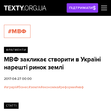
ПІДТРИМАТИ
#МВФ
ФРАГМЕНТИ
МВФ закликає створити в Україні
нарешті ринок землі
2017-04-27 00:00
аграрії
бізнес
земля
економіка
реформи
мвф
СТАТТІ