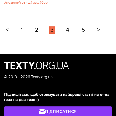
позика
транш
мвф
борг
<
1
2
3
4
5
>
©
2010—2026 Texty.org.ua
Підпишіться, щоб отримувати найкращі статті на e-mail
(раз на два тижні)
ПІДПИСАТИСЯ