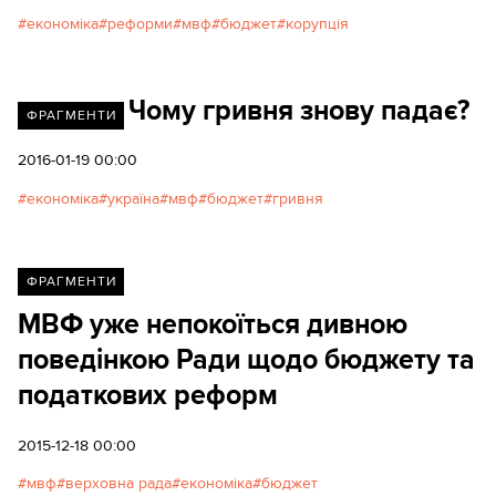
економіка
реформи
мвф
бюджет
корупція
Чому гривня знову падає?
ФРАГМЕНТИ
2016-01-19 00:00
економіка
україна
мвф
бюджет
гривня
ФРАГМЕНТИ
МВФ уже непокоїться дивною
поведінкою Ради щодо бюджету та
податкових реформ
2015-12-18 00:00
мвф
верховна рада
економіка
бюджет