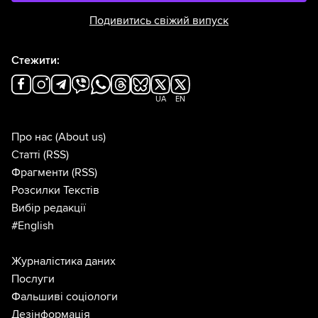
Подивитись свіжий випуск
Стежити:
UA
EN
Про нас
(About us)
Статті
(RSS)
Фрагменти
(RSS)
Розсилки Текстів
Вибір редакції
#English
Журналістика даних
Послуги
Фальшиві соціологи
Дезінформація