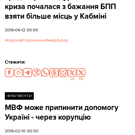
криза почалася з бажання БПП
взяти більше місць у Кабміні
2016-04-12 00:00
європа
порошенко
мвф
уряд
Стежити:
UA
EN
ФРАГМЕНТИ
МВФ може припинити допомогу
Україні - через корупцію
2016-02-10 00:00