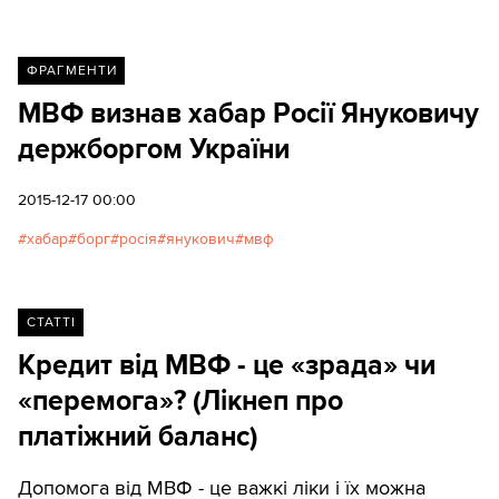
ФРАГМЕНТИ
МВФ визнав хабар Росії Януковичу
держборгом України
2015-12-17 00:00
хабар
борг
росія
янукович
мвф
СТАТТІ
Кредит від МВФ - це «зрада» чи
«перемога»? (Лікнеп про
платіжний баланс)
Допомога від МВФ - це важкі ліки і їх можна