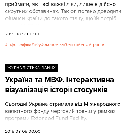
приймати, як і всі важкі ліки, лише в дійсно
скрутних обставинах. Так от, погано доводити
фінанси країни до такого стану, що їй потрібні
гроші МВФ. Україна дуже залежна від імпорту, а,
отже, і від наявності валюти. Так, за даними
2015-08-17 00:00
Укрстату, більше 32% товарів, що продавалися
інфографіка
нбу
економіка
банки
мвф
гривня
підприємствами торгівлі у 2014 р., були
імпортовані. Але й ті, що вважаються
українськими, часто виробляються з імпортних
комплектуючих чи сировини. Автор: Володимир
ЖУРНАЛІСТИКА ДАНИХ
Рапопорт
Україна та МВФ. Інтерактивна
візуалізація історії стосунків
Сьогодні Україна отримала від Міжнародного
валютного фонду черговий транш у рамках
програми Extended Fund Facility.
2015-08-05 00:00