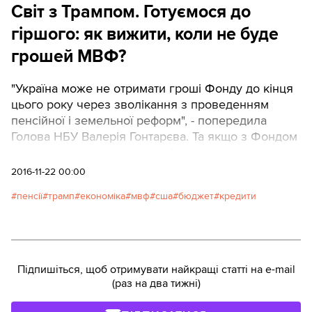
Світ з Трампом. Готуємося до
гіршого: як вижити, коли не буде
грошей МВФ?
"Україна може не отримати гроші Фонду до кінця
цього року через зволікання з проведенням
пенсійної і земельної реформ", - попередила
Голова НБУ Валерія Гонтарєва. Та якщо з Фондом
ще можна торгуватися, то рішення нового
президента США Дональда Трампа можуть бути
2016-11-22 00:00
імпульсивними і нелогічними. Одне з таких -
пенсії
трамп
економіка
мвф
сша
бюджет
кредити
припинення кредитування України в рамках
«налагодження стосунків з Путіним», про яке
Трамп неодноразового говорив під час виборів.
Ми аналізуємо, що потрібно зробити, аби вижити
без західних кредитів. Автор: Павло Контрактович
Підпишіться, щоб отримувати найкращі статті на e-mail
(раз на два тижні)