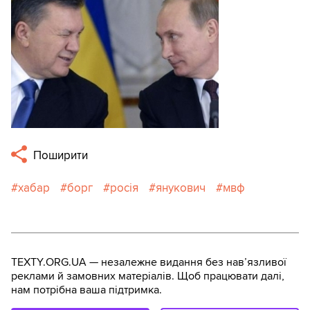
Поширити
хабар
борг
росія
янукович
мвф
TEXTY.ORG.UA — незалежне видання без навʼязливої
реклами й замовних матеріалів. Щоб працювати далі,
нам потрібна ваша підтримка.