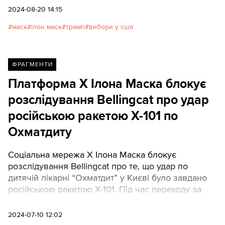
2024-08-20 14:15
маск
ілон маск
трамп
вибори у сша
ФРАГМЕНТИ
Платформа X Ілона Маска блокує
розслідування Bellingcat про удар
російською ракетою X-101 по
Охматдиту
Соціальна мережа X Ілона Маска блокує
розслідування Bellingcat про те, що удар по
дитячій лікарні “Охматдит” у Києві було завдано
російською ракетою X-101. Під час переходу за
посиланням деякі користувачі отримують
попередження, буцімто воно може бути
2024-07-10 12:02
небезпечним.