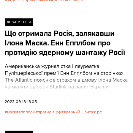
ФРАГМЕНТИ
Що отримала Росія, залякавши
Ілона Маска. Енн Епплбом про
протидію ядерному шантажу Росії
Американська журналістка і лауреатка
Пулітцерівської премії Енн Епплбом на сторінках
The Atlantic пояснює страхом відмову Ілона Маска
увімкнути зв'язок Starlink на запит України
поблизу узбережжя Криму під час атаки
морських дронів на ЧФ РФ у вересні 2022-го.
2023-09-18 18:05
Водночас авторка наголошує, що цей самий страх
маск
епплбом
протидія рф
ядерний шантаж рф
відчувають навіть західні уряди, які, налякані
ядерним шантажем Кремля, постійно стримують
надання Україні озброєнь.