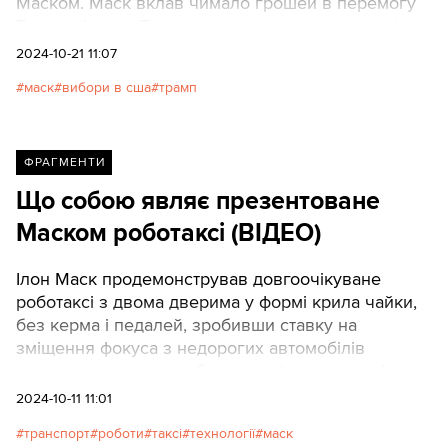
Маском. Маск вклав чимало грошей в перемогу
Трампа. І якщо Трамп стане президентом, то він
вже пообіцяв дати Маску посаду в уряді, яка
2024-10-21 11:07
дозволить йому впливати на урядові рішення
маск
вибори в сша
трамп
проти бізнесу мільярдера. Texty.org.ua публікують
переклад матеріалу.
ФРАГМЕНТИ
Що собою являє презентоване
Маском роботаксі (ВІДЕО)
Ілон Маск продемонстрував довгоочікуване
роботаксі з двома дверима у формі крила чайки,
без керма і педалей, зробивши ставку на
зміщення фокуса з недорогих автомобілів
масового ринку на роботизовані транспортні
засоби.
2024-10-11 11:01
транспорт
роботи
таксі
технології
маск