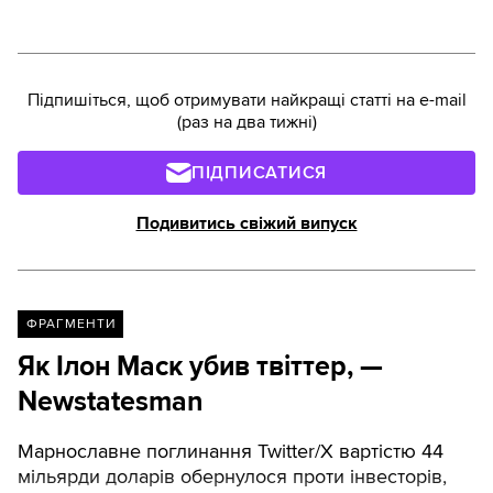
Підпишіться, щоб отримувати найкращі статті на e-mail
(раз на два тижні)
ПІДПИСАТИСЯ
Подивитись свіжий випуск
ФРАГМЕНТИ
Як Ілон Маск убив твіттер, —
Newstatesman
Марнославне поглинання Twitter/X вартістю 44
мільярди доларів обернулося проти інвесторів,