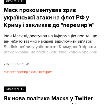
ФРАГМЕНТИ
Маск прокоментував зрив
української атаки на флот РФ у
Криму і закликав до "перемир'я"
Ілон Маск відреагував на інформацію про те, що
він нібито таємно наказав відключити зв'язок
Starlink поблизу узбережжя Криму, щоб зірвати
атаку України на російський військово-морський
флот у Севастополі.
2023-09-08 10:31
маск
перемир'я
starlink
крим
ФРАГМЕНТИ
Як нова політика Маска у Twitter