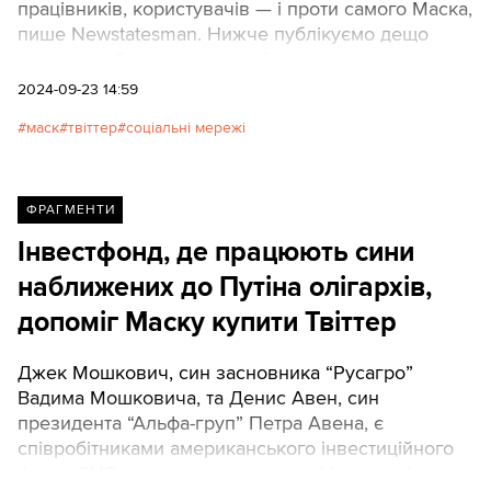
працівників, користувачів — і проти самого Маска,
пише Newstatesman. Нижче публікуємо дещо
скорочений переклад статті.
2024-09-23 14:59
маск
твіттер
соціальні мережі
ФРАГМЕНТИ
Інвестфонд, де працюють сини
наближених до Путіна олігархів,
допоміг Маску купити Твіттер
Джек Мошкович, син засновника “Русагро”
Вадима Мошковича, та Денис Авен, син
президента “Альфа-груп” Петра Авена, є
співробітниками американського інвестиційного
фонду 8VC, згаданого серед сотні інвесторів, що