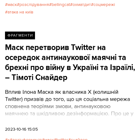
маск
розслідування
bellingcat
охматдит
соцмережі
атака на київ
ФРАГМЕНТИ
Маск перетворив Twitter на
осередок антинаукової маячні та
брехні про війну в Україні та Ізраїлі,
– Тімоті Снайдер
Вплив Ілона Маска як власника X (колишній
Twitter) призвів до того, що ця соціальна мережа
сповнена теоріями змови, антинауковою
маячнею та шкідливою дезінформацією. Про це у
своєму блозі пише американський історик Тімоті
Снайдер. ТЕКСТИ переклали відповідний
2023-10-16 15:05
фрагмент.
x
дезінформація
маск
twitter
снайдер