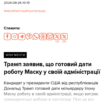
допомогли у 2022 році Ілону Маску придбати
2024-08-26 10:19
соцмережу Twitter, пізніше перейменовану на X.
маск
твіттер
пропаганда
Стежити:
UA
EN
ФРАГМЕНТИ
Трамп заявив, що готовий дати
роботу Маску у своїй адміністрації
Кандидат у президенти США від республіканців
Дональд Трамп готовий дати мільярдеру Ілону
Маску роботу в своїй адміністрації, якщо виграє
президентські вибори в листопаді. Про це він
заявив в інтервʼю агентства Reuters.