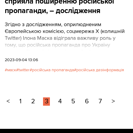
сприяла поширенню російської
пропаганди, – дослідження
Згідно з дослідженням, оприлюдненим
Європейською комісією, соцмережа X (колишній
Twitter) Ілона Маска відіграла важливу роль у
тому, що російська пропаганда про Україну
досягла більшої кількості людей, ніж до початку
великої війни.
2023-09-04 13:06
маск
twitter
російська пропаганда
російська дезінформація
<
1
2
3
4
5
6
7
>