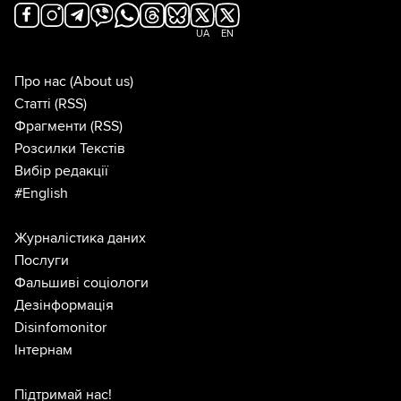
UA
EN
Про нас
(About us)
Статті
(RSS)
Фрагменти
(RSS)
Розсилки Текстів
Вибір редакції
#English
Журналістика даних
Послуги
Фальшиві соціологи
Дезінформація
Disinfomonitor
Інтернам
Підтримай нас!