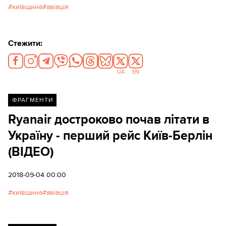
київщина
авіація
Стежити:
UA
EN
ФРАГМЕНТИ
Ryanair достроково почав літати в
Україну - перший рейс Київ-Берлін
(ВІДЕО)
2018-09-04 00:00
київщина
авіація