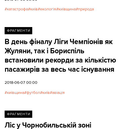
катастрофа
київ
екологія
київщина
природа
ФРАГМЕНТИ
В день фіналу Ліги Чемпіонів як
Жуляни, так і Бориспіль
встановили рекорди за кількістю
пасажирів за весь час існування
2018-06-07 00:00
київщина
футбол
київ
авіація
ФРАГМЕНТИ
Ліс у Чорнобильській зоні