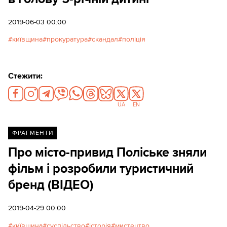
2019-06-03 00:00
київщина
прокуратура
скандал
поліція
Стежити:
UA
EN
ФРАГМЕНТИ
Про місто-привид Поліське зняли
фільм і розробили туристичний
бренд (ВІДЕО)
2019-04-29 00:00
київщина
суспільство
історія
мистецтво