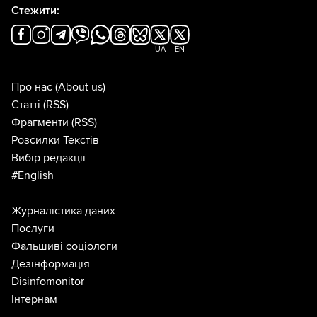
Стежити:
UA
EN
Про нас
(About us)
Статті
(RSS)
Фрагменти
(RSS)
Розсилки Текстів
Вибір редакції
#English
Журналістика даних
Послуги
Фальшиві соціологи
Дезінформація
Disinfomonitor
Інтернам