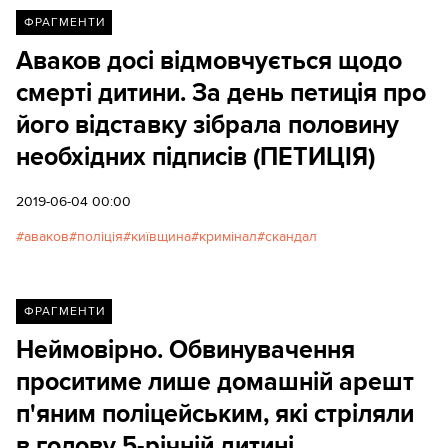
ФРАГМЕНТИ
Аваков досі відмовчується щодо
смерті дитини. За день петиція про
його відставку зібрала половину
необхідних підписів (ПЕТИЦІЯ)
2019-06-04 00:00
аваков
поліція
київщина
кримінал
скандал
ФРАГМЕНТИ
Неймовірно. Обвинувачення
проситиме лише домашній арешт
п'яним поліцейським, які стріляли
в голову 5-річній дитині