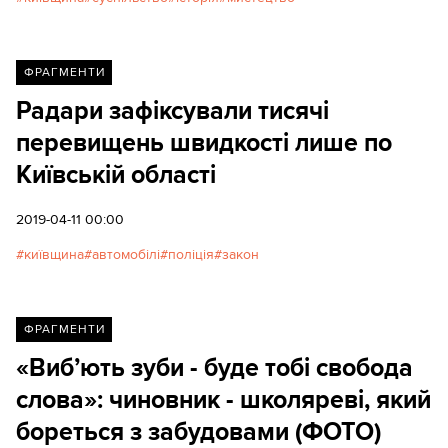
ФРАГМЕНТИ
Радари зафіксували тисячі
перевищень швидкості лише по
Київській облаcті
2019-04-11 00:00
київщина
автомобілі
поліція
закон
ФРАГМЕНТИ
«Виб’ють зуби - буде тобі свобода
слова»: чиновник - школяреві, який
бореться з забудовами (ФОТО)