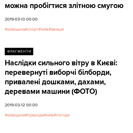
можна пробігтися злітною смугою
2019-03-13 00:00
київщина
спорт
київ
авіація
ФРАГМЕНТИ
Наслідки сильного вітру в Києві:
перевернуті виборчі білборди,
привалені дошками, дахами,
деревами машини (ФОТО)
2019-03-12 00:00
київщина
природа
київ
погода