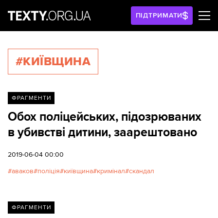
ПІДТРИМАТИ
#КИЇВЩИНА
ФРАГМЕНТИ
Обох поліцейських, підозрюваних
в убивстві дитини, заарештовано
2019-06-04 00:00
аваков
поліція
київщина
кримінал
скандал
ФРАГМЕНТИ