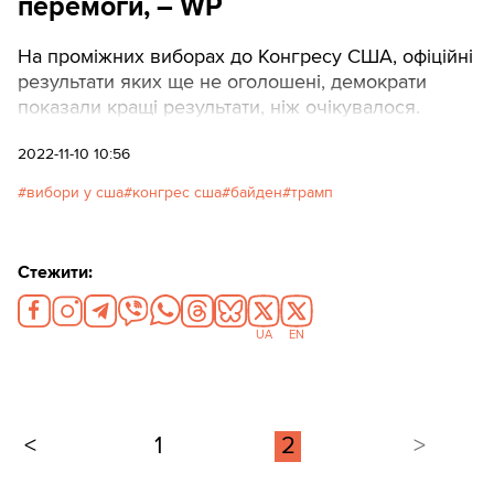
перемоги, – WP
На проміжних виборах до Конгресу США, офіційні
результати яких ще не оголошені, демократи
показали кращі результати, ніж очікувалося.
2022-11-10 10:56
вибори у сша
конгрес сша
байден
трамп
Стежити:
UA
EN
<
1
2
>