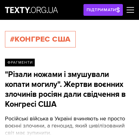
ПІДТРИМАТИ
#КОНГРЕС США
ФРАГМЕНТИ
"Різали ножами і змушували
копати могилу". Жертви воєнних
злочинів росіян дали свідчення в
Конгресі США
Російські війська в Україні вчиняють не просто
воєнні злочини, а геноцид, який цивілізований
світ має зупинити.