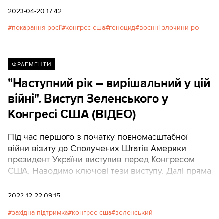
2023-04-20 17:42
покарання росії
конгрес сша
геноцид
воєнні злочини рф
ФРАГМЕНТИ
"Наступний рік – вирішальний у цій
війні". Виступ Зеленського у
Конгресі США (ВІДЕО)
Під час першого з початку повномасштабної
війни візиту до Сполучених Штатів Америки
президент України виступив перед Конгресом
США. Наводимо ключові тези виступу. Далі пряма
мова.
2022-12-22 09:15
західна підтримка
конгрес сша
зеленський