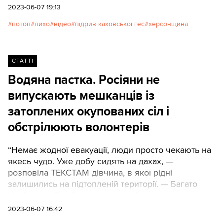
2023-06-07 19:13
потоп
лихо
відео
підрив каховської гес
херсонщина
СТАТТІ
Водяна пастка. Росіяни не
випускають мешканців із
затоплених окупованих сіл і
обстрілюють волонтерів
“Немає жодної евакуації, люди просто чекають на
якесь чудо. Уже добу сидять на дахах, —
розповіла ТЕКСТАМ дівчина, в якої рідні
залишились на підтопленій території. — Багато
літніх людей, які не змогли вилізти вище, просто
потонули, і їхні тіла пізніше випливли на вулиці.
2023-06-07 16:42
Росіяни у Великих Копанях поставили блокпости