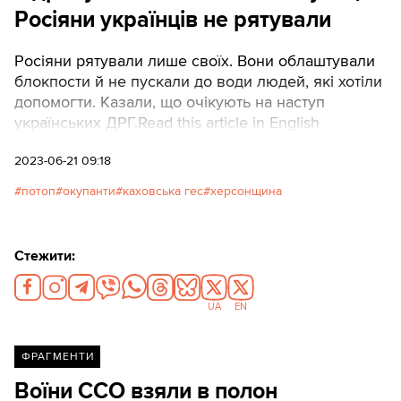
Росіяни українців не рятували
Росіяни рятували лише своїх. Вони облаштували
блокпости й не пускали до води людей, які хотіли
допомогти. Казали, що очікують на наступ
українських ДРГ.Read this article in English
2023-06-21 09:18
потоп
окупанти
каховська гес
херсонщина
Стежити:
UA
EN
ФРАГМЕНТИ
Воїни ССО взяли в полон