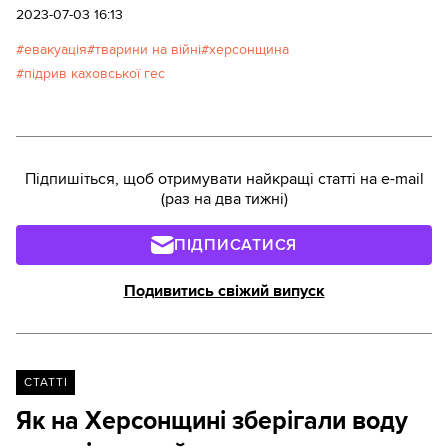
швидкої допомоги, переробленій на евакомобіль
2023-07-03 16:13
для тварин. Через бокове скло проглядається
евакуація
тварини на війні
херсонщина
лівий берег Херсонщини, окупований ворожими
підрив каховської гес
військами.Ми їдемо в селище Кізомис — годувати
й евакуювати тварин.
Підпишіться, щоб отримувати найкращі статті на e-mail
(раз на два тижні)
ПІДПИСАТИСЯ
Подивитись свіжий випуск
СТАТТІ
Як на Херсонщині зберігали воду