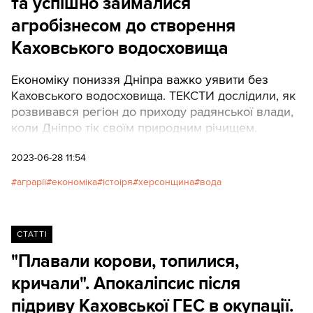
та успішно займалися
агробізнесом до створення
Каховського водосховища
Економіку пониззя Дніпра важко уявити без
Каховського водосховища. ТЕКСТИ дослідили, як
розвивався регіон до приходу радянської влади,
коли Дніпро тік своїм природним річищем.
2023-06-28 11:54
аграрії
економіка
істоіря
херсонщина
вода
СТАТТІ
"Плавали корови, топилися,
кричали". Апокаліпсис після
підриву Каховської ГЕС в окупації.