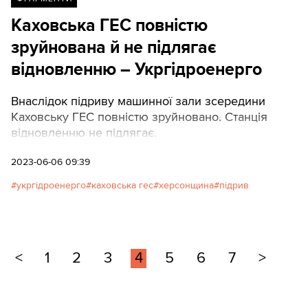
Каховська ГЕС повністю
зруйнована й не підлягає
відновленню – Укргідроенерго
Внаслідок підриву машинної зали зсередини
Каховську ГЕС повністю зруйновано. Станція
відновленню не підлягає.
2023-06-06 09:39
укргідроенерго
каховська гес
херсонщина
підрив
<
1
2
3
4
5
6
7
>