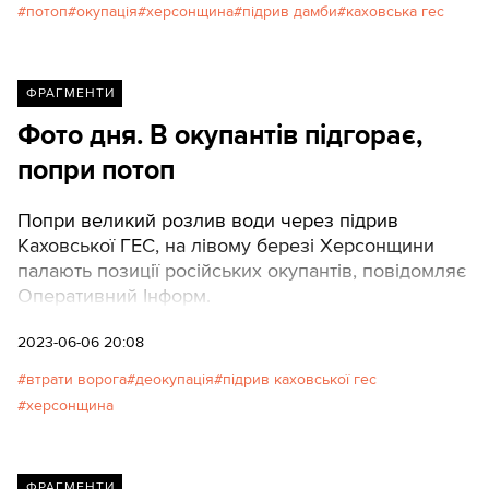
потоп
окупація
херсонщина
підрив дамби
каховська гес
й нікого не пропускають: ні волонтерів, які їдуть
допомагати, ні тих, хто намагається виїхати із зони
підтоплення".Read this article in English
ФРАГМЕНТИ
Фото дня. В окупантів підгорає,
попри потоп
Попри великий розлив води через підрив
Каховської ГЕС, на лівому березі Херсонщини
палають позиції російських окупантів, повідомляє
Оперативний Інформ.
2023-06-06 20:08
втрати ворога
деокупація
підрив каховської гес
херсонщина
ФРАГМЕНТИ