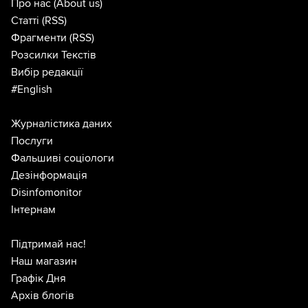
Про нас
(About us)
Статті
(RSS)
Фрагменти
(RSS)
Розсилки Текстів
Вибір редакції
#English
Журналістика даних
Послуги
Фальшиві соціологи
Дезінформація
Disinfomonitor
Інтернам
Підтримай нас!
Наш магазин
Графік Дня
Архів блогів