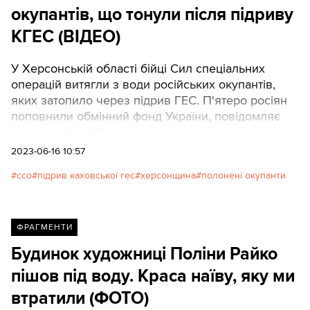
окупантів, що тонули після підриву
КГЕС (ВІДЕО)
У Херсонській області бійці Сил спеціальних
операцій витягли з води російських окупантів,
яких затопило через підрив ГЕС. П'ятеро росіян
поповнили обмінний фонд України, повідомляє
пресслужба ССО.
2023-06-16 10:57
ссо
підрив каховської гес
херсонщина
полонені окупанти
ФРАГМЕНТИ
Будинок художниці Поліни Райко
пішов під воду. Краса наїву, яку ми
втратили (ФОТО)