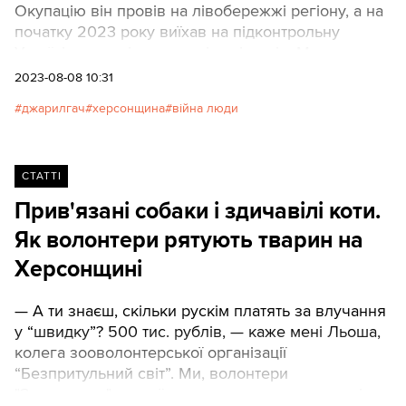
Окупацію він провів на лівобережжі регіону, а на
початку 2023 року виїхав на підконтрольну
Україні територію, розповідає історію Марка
Суспільне.
2023-08-08 10:31
джарилгач
херсонщина
війна люди
СТАТТІ
Прив'язані собаки і здичавілі коти.
Як волонтери рятують тварин на
Херсонщині
— А ти знаєш, скільки рускім платять за влучання
у “швидку”? 500 тис. рублів, — каже мені Льоша,
колега зооволонтерської організації
“Безпритульний світ”. Ми, волонтери
"Зоопатруля", саме їдемо через поле в машині