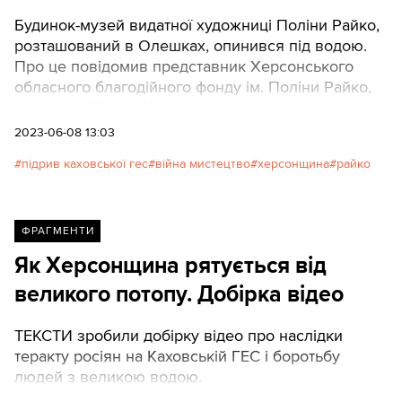
Будинок-музей видатної художниці Поліни Райко,
розташований в Олешках, опинився під водою.
Про це повідомив представник Херсонського
обласного благодійного фонду ім. Поліни Райко,
художник Семен Храмцов.
2023-06-08 13:03
підрив каховської гес
війна мистецтво
херсонщина
райко
ФРАГМЕНТИ
Як Херсонщина рятується від
великого потопу. Добірка відео
ТЕКСТИ зробили добірку відео про наслідки
теракту росіян на Каховській ГЕС і боротьбу
людей з великою водою.