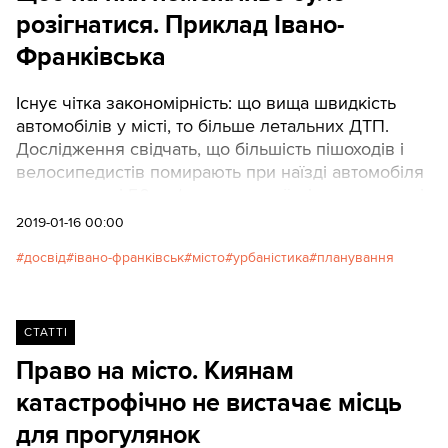
розігнатися. Приклад Івано-
Франківська
Існує чітка закономірність: що вища швидкість
автомобілів у місті, то більше летальних ДТП.
Дослідження свідчать, що більшість пішоходів і
велосипедистів помирають при наїзді автомобіля
на швидкості 50 км/год, а при наїзді на швидкості
30 км/год більшість залишаються живими. Тому
2019-01-16 00:00
міста, які значно знизили кількість смертельних
досвід
івано-франківськ
місто
урбаністика
планування
ДТП, на додаток до заборонних заходів
проектують вулиці так, щоб на них неможливо
було розігнатися. Адже, незважаючи на
автофіксацію порушень і ефективну роботу
СТАТТІ
поліції, люди все одно можуть помилятися. Автор:
Право на місто. Киянам
Андрій Климчук, аналітик «Кампанії за безпечні
катастрофічно не вистачає місць
дороги»
для прогулянок