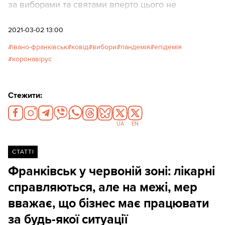
за виборами та святами вперто цього не
помічала.
2021-03-02 13:00
івано-франківськ
ковід
вибори
пандемія
епідемія
коронавірус
Стежити:
UA
EN
СТАТТІ
Франківськ у червоній зоні: лікарні
справляються, але на межі, мер
вважає, що бізнес має працювати
за будь-якої ситуації