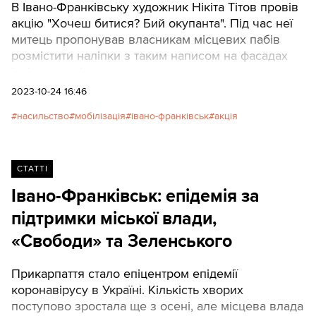
В Івано-Франківську художник Нікіта Тітов провів
акцію "Хочеш битися? Бий окупанта". Під час неї
митець пропонував власникам місцевих пабів
розмістити наліпки з таким написом на фасадах
їхніх закладів.
2023-10-24 16:46
насильство
мобілізація
івано-франківськ
акція
СТАТТІ
Івано-Франківськ: епідемія за
підтримки міської влади,
«Свободи» та Зеленського
Прикарпаття стало епіцентром епідемії
коронавірусу в Україні. Кількість хворих
поступово зростала ще з осені, але місцева влада