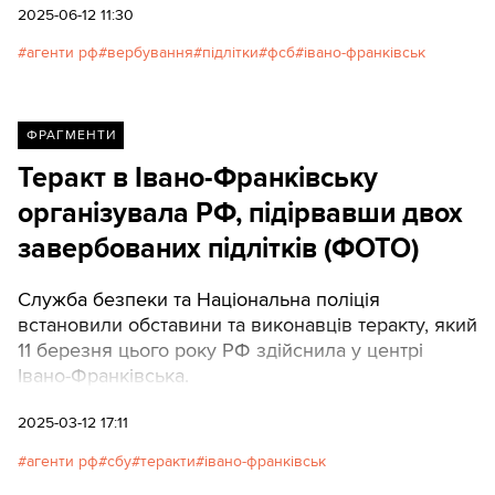
2025-06-12 11:30
агенти рф
вербування
підлітки
фсб
івано-франківськ
ФРАГМЕНТИ
Теракт в Івано-Франківську
організувала РФ, підірвавши двох
завербованих підлітків (ФОТО)
Служба безпеки та Національна поліція
встановили обставини та виконавців теракту, який
11 березня цього року РФ здійснила у центрі
Івано-Франківська.
2025-03-12 17:11
агенти рф
сбу
теракти
івано-франківськ