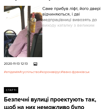
Саме прибув ліфт, його двері
відчиняються, і дві
медпрацівниці вивозять до
виходу каталку з великим
чорним мішком. Розумію, що
це тіло померлої людини –
мабуть, передають рідним.
Медсестра підтверджує: “Так,
люди, на жаль, помирають. Це
була жінка”.
2020-11-13 12:13
епідемія
суспільство
коронавірус
івано-франківськ
СТАТТІ
Безпечні вулиці проектують так,
щоб на них неможливо було