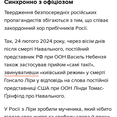
Синхронно з офіціозом
Твердження безпосередніх російських
пропагандистів збігаються з тим, що співає
закордонний хор прибічників Росії.
Так, 24 лютого 2024 року, через вісім днів
після смерті Навального, постійний
представник РФ при ООН Василь Небензя
також застосував прийом «самі такі!»,
звинувативши
«київський режим» у смерті
Гонсало Ліри у відповідь на слова постійної
представниці США при ООН Лінди Томас-
Ґрінфілд про Навального.
У Росії з Ліри зробили мученика, який нібито
віддав своє життя за свободу слова й преси.