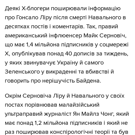
Деякі Х-блогери поширювали інформацію
про Гонсало Ліру після смерті Навального в
десятках постів і коментарів. Так, правий
американський інфлюенсер Майк Серновiч,
що має 1,4 мільйона підписників у соцмережі
X, опублікував понад 40 дописів за тиждень,
у яких звинувачує Україну й самого
Зеленського у викраденні та вбивстві й
говорить про нерішучість Байдена.
Окрім Серновіча Ліру й Навального у своїх
постах порівнював малайзійський
ультраправий журналіст Ян Майлз Чонг, який
має понад 1,2 мільйона підписників і який не
раз поширював конспірологічні теорії та був