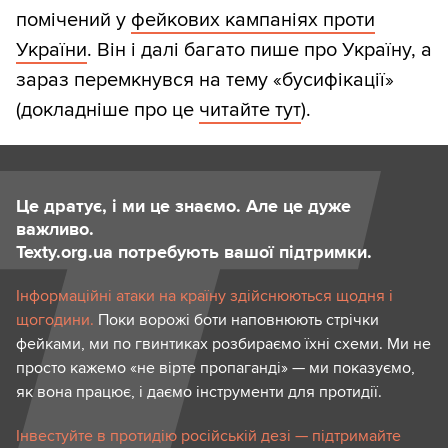
помічений у
фейкових кампаніях проти
України
. Він і далі багато пише про Україну, а
зараз перемкнувся на тему «бусифікації»
(докладніше про це
читайте тут
).
Це дратує, і ми це знаємо. Але це дуже
важливо.
Texty.org.ua потребують вашої підтримки.
Інформаційні атаки на країну здійснюються щодня і
щогодини.
Поки ворожі боти наповнюють стрічки
фейками, ми по гвинтиках розбираємо їхні схеми. Ми не
просто кажемо «не вірте пропаганді» — ми показуємо,
як вона працює, і даємо інструменти для протидії.
Інвестуйте в протидію російській дезі — підтримайте