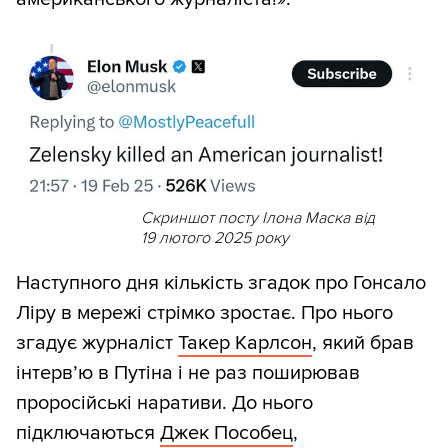
Скриншот посту Ілона Маска від
19 лютого 2025 року
Наступного дня кількість згадок про Гонсало
Ліру в мережі стрімко зростає. Про нього
згадує журналіст
Такер Карлсон
, який брав
інтервʼю в Путіна і не раз поширював
проросійські наративи. До нього
підключаються
Джек Пособец
,