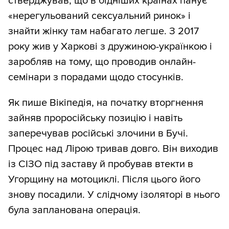
стверджував, що в бідніших країнах панує
«нерегульований сексуальний ринок» і
знайти жінку там набагато легше. З 2017
року жив у Харкові з дружиною-українкою і
заробляв на тому, що проводив онлайн-
семінари з порадами щодо стосунків.
Як пише Вікіпедія, на початку вторгнення
зайняв проросійську позицію і навіть
заперечував російські злочини в Бучі.
Процес над Лірою тривав довго. Він виходив
із СІЗО під заставу й пробував втекти в
Угорщину на мотоциклі. Після цього його
знову посадили. У слідчому ізоляторі в нього
була запланована операція.