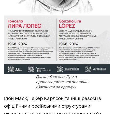
Плакат Гонсало Ліри з
пропагандистської виставки
«Загинули за правду»
Ілон Маск, Такер Карлсон та інші разом із
офіційними російськими структурами
експлуатують на просторах інтернету ім’я