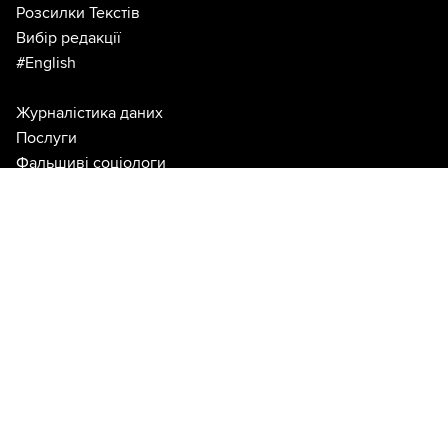
Розсилки Текстів
Вибір редакції
#English
Журналістика даних
Послуги
Фальшиві соціологи
Дезінформація
Disinfomonitor
Інтернам
Підтримай нас!
Наш магазин
Графік Дня
Архів блогів
Архів книг
Матеріали Texty.org.ua можна використовувати згідно з