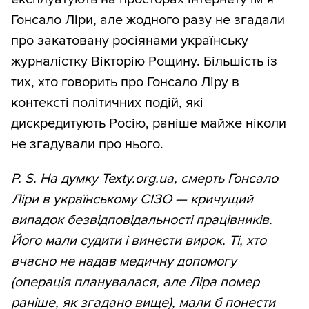
Гонсало Ліри, але жодного разу не згадали
про закатовану росіянами українську
журналістку Вікторію Рощину. Більшість із
тих, хто говорить про Гонсало Ліру в
контексті політичних подій, які
дискредитують Росію, раніше майже ніколи
не згадували про нього.
P. S. На думку Texty.org.ua, смерть Гонсало
Ліри в українському СІЗО — кричущий
випадок безвідповідальності працівників.
Його мали судити і винести вирок. Ті, хто
вчасно не надав медичну допомогу
(операція планувалася, але Ліра помер
раніше, як згадано вище), мали б понести