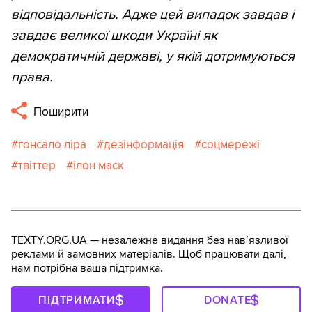
відповідальність. Адже цей випадок завдав і
завдає великої шкоди Україні як
демократичній державі, у якій дотримуються
права.
Поширити
гонсало ліра
дезінформація
соцмережі
твіттер
ілон маск
TEXTY.ORG.UA — незалежне видання без навʼязливої
реклами й замовних матеріалів. Щоб працювати далі,
нам потрібна ваша підтримка.
ПІДТРИМАТИ
DONATE