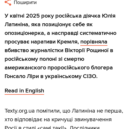
Поширити
У квітні 2025 року російська діячка Юлія
Латиніна, яка позиціонує себе як
опозиціонерка, а насправді систематично
просуває наративи Кремля,
порівняла
вбивство журналістки Вікторії Рощиної в
російському полоні зі смертю
американского проросійського блогера
Гонсало Ліри в українському СІЗО.
Read in English
Texty.org.ua помітили, що Латиніна не перша,
хто відповідає на кричущі звинувачення
Росії в стилі «самі такі!». Дослідники