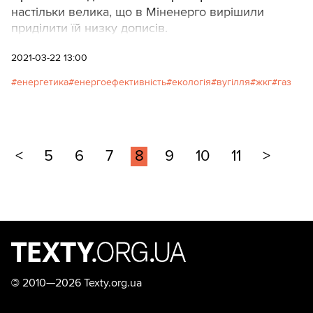
настільки велика, що в Міненерго вирішили
приділити їй низку дописів.
2021-03-22 13:00
енергетика
енергоефективність
екологія
вугілля
жкг
газ
<
5
6
7
8
9
10
11
>
©
2010—2026 Texty.org.ua