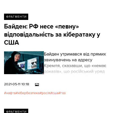
ФРАГМЕНТИ
Байден: РФ несе «певну»
відповідальність за кібератаку у
США
Байден утримався від прямих
звинувачень на адресу
Кремля, сказавши, що «немає
доказів», що російський уряд
був причетний до кібератаки,
але водночас відзначив, що
2021-05-11 10:18
хакери або програмне
нафта
кібербезпека
росія
сша
газ
забезпечення, яке вони
використовують, «є в Росії»
ФРАГМЕНТИ