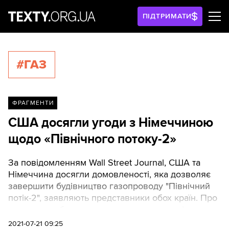
ПІДТРИМАТИ
#ГАЗ
ФРАГМЕНТИ
США досягли угоди з Німеччиною
щодо «Північного потоку-2»
За повідомленням Wall Street Journal, США та
Німеччина досягли домовленості, яка дозволяє
завершити будівництво газопроводу "Північний
потік-2", заявляють представники обох країн. Про
угоду може бути оголошено вже сьогодні.
Завдяки союзникам із Німеччини та відмові США
2021-07-21 09:25