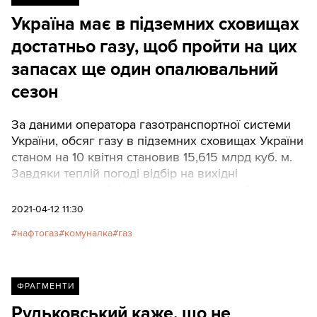
Україна має в підземних сховищах
достатньо газу, щоб пройти на цих
запасах ще один опалювальний
сезон
За даними оператора газотранспортної системи
України, обсяг газу в підземних сховищах України
станом на 10 квітня становив 15,615 млрд куб. м.
Завдяки теплій погоді відбір на вихідні
зменшився до мінімуму – опалювальний сезон у
південних містах завершився, вся Україна
2021-04-12 11:30
припинить його протягом цього тижня.
нафтогаз
комуналка
газ
ФРАГМЕНТИ
Рудьковський каже, що не