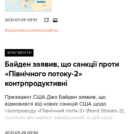
2021-07-05 09:51
європа
росія
україна
газ
ФРАГМЕНТИ
Байден заявив, що санкції проти
«Північного потоку-2»
контрпродуктивні
Президент США Джо Байден заявив, що
відмовився від нових санкцій США щодо
газопроводу «Північний потік-2» (Nord Stream-2),
оскільки він майже завершений, а цей крок
завдасть шкоди відносинам з Європою.
2021-05-26 09:50