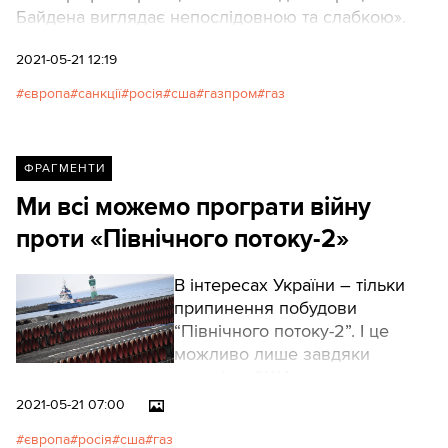
Байдена виглядає непослідовною та слабкою».
2021-05-21 12:19
європа
санкції
росія
сша
газпром
газ
ФРАГМЕНТИ
Ми всі можемо програти війну
проти «Північного потоку-2»
В інтересах України – тільки
припинення побудови
“Північного потоку-2”. І це
можливо лише завдяки
санкціям США.
2021-05-21 07:00
європа
росія
сша
газ