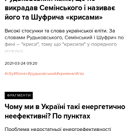
викрадав Семінського і називає
його та Шуфрича «крисами»
Високі стосунки та слова української еліти. За
словами Рудьковського, Семінський і Шуфрич по
фені – "криси", тому що "крисили" у порядного
мужика.
2021-03-24 09:20
сбу
бізнес
рудьковський
кримінал
газ
ФРАГМЕНТИ
Чому ми в Україні такі енергетично
неефективні? По пунктах
Проблема недостатньої енергоефективності