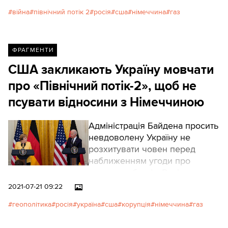
від санкцій Росія досягла своєї мети.
війна
північний потік 2
росія
сша
німеччина
газ
ФРАГМЕНТИ
США закликають Україну мовчати
про «Північний потік-2», щоб не
псувати відносини з Німеччиною
Адміністрація Байдена просить
невдоволену Україну не
розхитувати човен перед
наближенням угоди про
газову трубу між Росією та
Німеччиною, що дозволить
2021-07-21 09:22
пускати газ в обхід України.
геополітика
росія
україна
сша
корупція
німеччина
газ