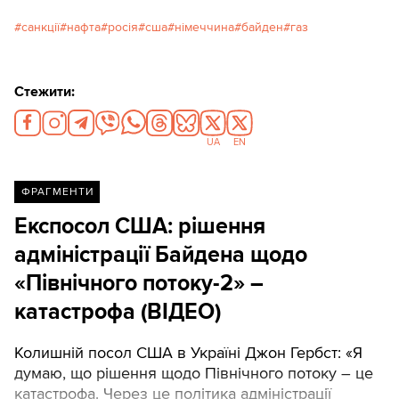
санкції
нафта
росія
сша
німеччина
байден
газ
Стежити:
UA
EN
ФРАГМЕНТИ
Експосол США: рішення
адміністрації Байдена щодо
«Північного потоку-2» –
катастрофа (ВІДЕО)
Колишній посол США в Україні Джон Гербст: «Я
думаю, що рішення щодо Північного потоку – це
катастрофа. Через це політика адміністрації