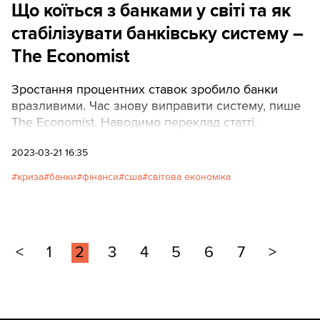
Що коїться з банками у світі та як
стабілізувати банківську систему –
The Economist
Зростання процентних ставок зробило банки
вразливими. Час знову виправити систему, пише
The Economist. Наводимо переклад статті.
2023-03-21 16:35
криза
банки
фінанси
сша
світова економіка
<
1
2
3
4
5
6
7
>