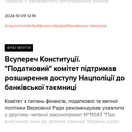
України з державного регулювання ринків
фінансових послуг".
2024-10-09 12:18
нацполіція
нбу
фінанси
рада
банківська таємниця
ФРАГМЕНТИ
Всупереч Конституції.
"Податковий" комітет підтримав
розширення доступу Нацполіції до
банківської таємниці
Комітет з питань фінансів, податкової та митної
політики Верховної Ради рекомендував ухвалити
у другому читанні законопроєкт №11043 "Про
внесення змін до деяких законів України щодо
удосконалення функцій Національного банку