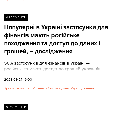
Нацбанком.Економіст Юрій Гайдай на своїй
фейсбук-сторінці пояснює, що змінюється.
ТЕКСТИ публікують пряму мову експерта.
ФРАГМЕНТИ
Популярні в ​​Україні застосунки для
фінансів мають російське
походження та доступ до даних і
грошей, – дослідження
50% застосунків для фінансів в Україні —
російські та мають доступ до грошей українців.
2023-09-27 16:00
російський софт
фінанси
захист даних
дослідження
ФРАГМЕНТИ