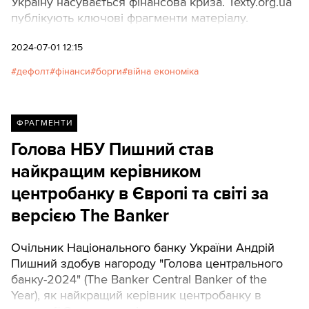
Україну насувається фінансова криза. Texty.org.ua
публікують ключові фрагменти матеріалу.
2024-07-01 12:15
дефолт
фінанси
борги
війна економіка
ФРАГМЕНТИ
Голова НБУ Пишний став
найкращим керівником
центробанку в Європі та світі за
версією The Banker
Очільник Національного банку України Андрій
Пишний здобув нагороду "Голова центрального
банку-2024" (The Banker Central Banker of the
Year), як найкращий керівник центробанку в