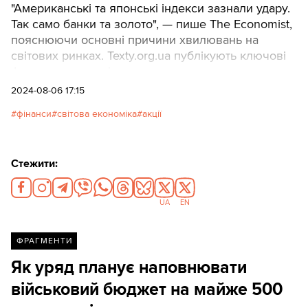
"Американські та японські індекси зазнали удару.
Так само банки та золото", — пише The Economist,
пояснюючи основні причини хвилювань на
світових ринках. Texty.org.ua публікують ключові
фрагменти матеріалу.
2024-08-06 17:15
фінанси
світова економіка
акції
Стежити:
UA
EN
ФРАГМЕНТИ
Як уряд планує наповнювати
військовий бюджет на майже 500