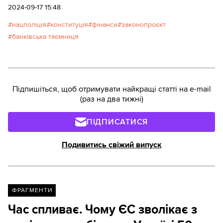
України з державного регулювання ринків
2024-09-17 15:48
фінансових послуг".
нацполіція
конституція
фінанси
законопроєкт
банківська таємниця
Підпишіться, щоб отримувати найкращі статті на e-mail
(раз на два тижні)
ПІДПИСАТИСЯ
Подивитись свіжий випуск
ФРАГМЕНТИ
Час спливає. Чому ЄС зволікає з