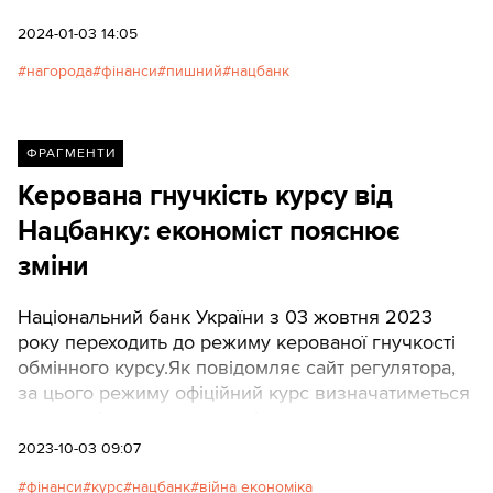
категорії Європа та світ.
2024-01-03 14:05
нагорода
фінанси
пишний
нацбанк
ФРАГМЕНТИ
Керована гнучкість курсу від
Нацбанку: економіст пояснює
зміни
Національний банк України з 03 жовтня 2023
року переходить до режиму керованої гнучкості
обмінного курсу.Як повідомляє сайт регулятора,
за цього режиму офіційний курс визначатиметься
на основі курсу за операціями на
міжбанківському ринку, а не
2023-10-03 09:07
встановлюватиметься директивно
фінанси
курс
нацбанк
війна економіка