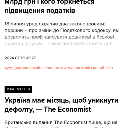
млрд грн і кого торкнеться
підвищення податків
18 липня уряд схвалив два законопроєкти:
перший – про зміни до Податкового кодексу, які
дозволять профінансувати додаткові військові
видатки, другий – зміни до держбюджету для
підвищення військових видатків.
2024-07-19 09:27
уряд
фінанси
війна економіка
податки
військовий збір
ФРАГМЕНТИ
Україна має місяць, щоб уникнути
дефолту, — The Economist
Британське видання The Economist пише, що на