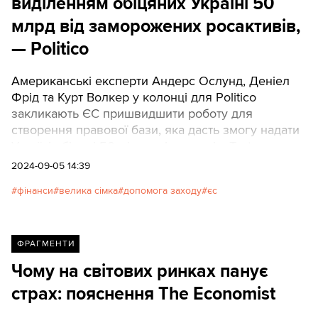
виділенням обіцяних Україні 50
млрд від заморожених росактивів,
— Politico
Американські експерти Андерс Ослунд, Деніел
Фрід та Курт Волкер у колонці для Politico
закликають ЄС пришвидшити роботу для
створення правової бази, яка дасть змогу надати
Україні обіцяні 50 мільярдів доларів. Texty.org.ua
публікують переклад матеріалу.
2024-09-05 14:39
фінанси
велика сімка
допомога заходу
єс
ФРАГМЕНТИ
Чому на світових ринках панує
страх: пояснення The Economist